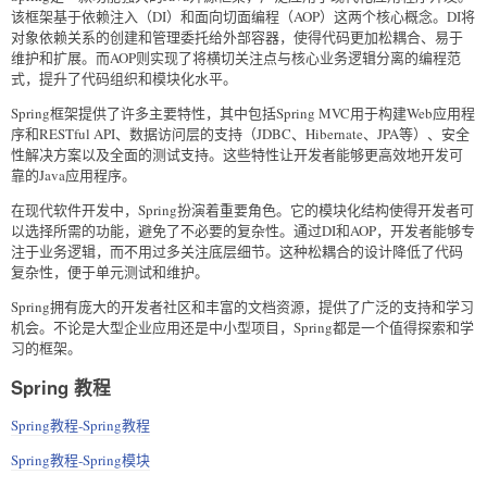
该框架基于依赖注入（DI）和面向切面编程（AOP）这两个核心概念。DI将
对象依赖关系的创建和管理委托给外部容器，使得代码更加松耦合、易于
维护和扩展。而AOP则实现了将横切关注点与核心业务逻辑分离的编程范
式，提升了代码组织和模块化水平。
Spring框架提供了许多主要特性，其中包括Spring MVC用于构建Web应用程
序和RESTful API、数据访问层的支持（JDBC、Hibernate、JPA等）、安全
性解决方案以及全面的测试支持。这些特性让开发者能够更高效地开发可
靠的Java应用程序。
在现代软件开发中，Spring扮演着重要角色。它的模块化结构使得开发者可
以选择所需的功能，避免了不必要的复杂性。通过DI和AOP，开发者能够专
注于业务逻辑，而不用过多关注底层细节。这种松耦合的设计降低了代码
复杂性，便于单元测试和维护。
Spring拥有庞大的开发者社区和丰富的文档资源，提供了广泛的支持和学习
机会。不论是大型企业应用还是中小型项目，Spring都是一个值得探索和学
习的框架。
Spring 教程
Spring教程-Spring教程
Spring教程-Spring模块