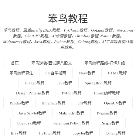
笨鸟教程
笨鸟教程，涵盖Intellij IDEA教程，PyCharm教程，GoLand教程，WebStorm
教程，ChatGPT教程，AI绘画教程，Obsidian教程, Notion教程，
Midjourney教程，Java教程，Python教程，Golang教程，AI工具等各类AI编
程教程。
首页
笨鸟逆袭-面试题八股文
笨鸟编程路线-打怪升级
笨鸟编程算法
CS自学指南
Flask教程
HTML教程
Django教程
Java教程
SpringBoot教程
Design Patterns教程
Python教程
Linux编程教程
Pandas教程
Hibernate教程
JSP教程
OpenCV教程
Java Servlet教程
Matplotlib教程
Pygame教程
Openpyxl教程
Selenium Python教程
Scipy教程
Kivy教程
PyTorch教程
Jupyter教程
Golang教程