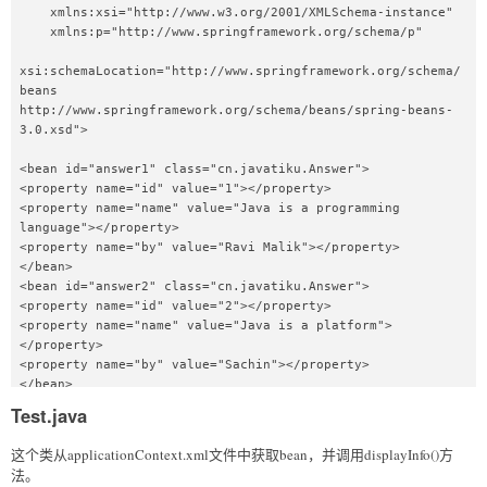
    xmlns:xsi="http://www.w3.org/2001/XMLSchema-instance"  

    xmlns:p="http://www.springframework.org/schema/p"  

xsi:schemaLocation="http://www.springframework.org/schema/
beans   

http://www.springframework.org/schema/beans/spring-beans-
3.0.xsd">  

<bean id="answer1" class="cn.javatiku.Answer">  

<property name="id" value="1"></property>  

<property name="name" value="Java is a programming 
language"></property>  

<property name="by" value="Ravi Malik"></property>  

</bean>  

<bean id="answer2" class="cn.javatiku.Answer">  

<property name="id" value="2"></property>  

<property name="name" value="Java is a platform">
</property>  

<property name="by" value="Sachin"></property>  

</bean>  

Test.java
<bean id="q" class="cn.javatiku.Question">  

<property name="id" value="1"></property>  

这个类从applicationContext.xml文件中获取bean，并调用displayInfo()方
<property name="name" value="What is Java?"></property>  

法。
<property name="answers">  
