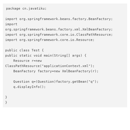
<list>  

package cn.javatiku;  

<ref bean="answer1"/>  

<ref bean="answer2"/>  

import org.springframework.beans.factory.BeanFactory;  

</list>  

import 
</property>  

org.springframework.beans.factory.xml.XmlBeanFactory;  

</bean>  

import org.springframework.core.io.ClassPathResource;  

import org.springframework.core.io.Resource;  

public class Test {  

public static void main(String[] args) {  

    Resource r=new 
ClassPathResource("applicationContext.xml");  

    BeanFactory factory=new XmlBeanFactory(r);  

    Question q=(Question)factory.getBean("q");  

    q.displayInfo();  

}  

}  