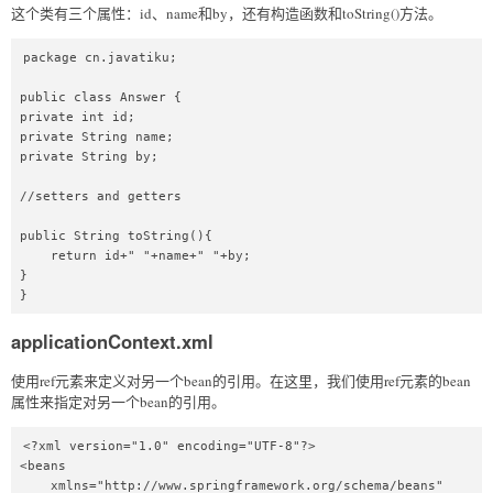
这个类有三个属性：id、name和by，还有构造函数和toString()方法。
package cn.javatiku;  

public class Answer {  

private int id;  

private String name;  

private String by;  

//setters and getters  

public String toString(){  

    return id+" "+name+" "+by;  

}  

applicationContext.xml
使用ref元素来定义对另一个bean的引用。在这里，我们使用ref元素的bean
属性来指定对另一个bean的引用。
<?xml version="1.0" encoding="UTF-8"?>  

<beans  

    xmlns="http://www.springframework.org/schema/beans"  
