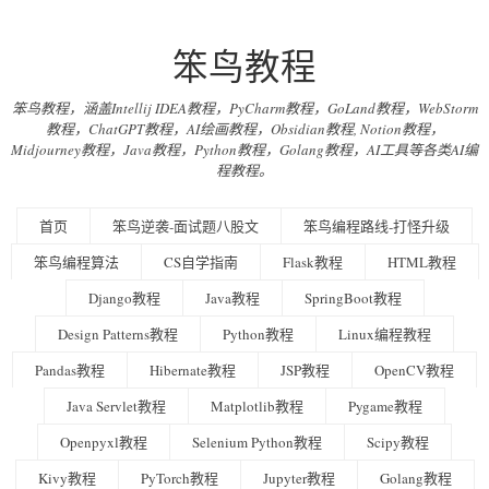
笨鸟教程
笨鸟教程，涵盖Intellij IDEA教程，PyCharm教程，GoLand教程，WebStorm
教程，ChatGPT教程，AI绘画教程，Obsidian教程, Notion教程，
Midjourney教程，Java教程，Python教程，Golang教程，AI工具等各类AI编
程教程。
首页
笨鸟逆袭-面试题八股文
笨鸟编程路线-打怪升级
笨鸟编程算法
CS自学指南
Flask教程
HTML教程
Django教程
Java教程
SpringBoot教程
Design Patterns教程
Python教程
Linux编程教程
Pandas教程
Hibernate教程
JSP教程
OpenCV教程
Java Servlet教程
Matplotlib教程
Pygame教程
Openpyxl教程
Selenium Python教程
Scipy教程
Kivy教程
PyTorch教程
Jupyter教程
Golang教程