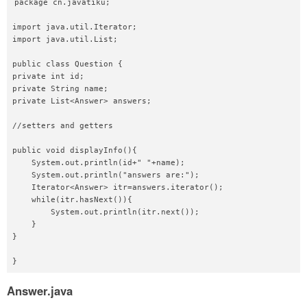
package cn.javatiku;  

import java.util.Iterator;  

import java.util.List;  

public class Question {  

private int id;  

private String name;  

private List<Answer> answers;  

//setters and getters  

public void displayInfo(){  

    System.out.println(id+" "+name);  

    System.out.println("answers are:");  

    Iterator<Answer> itr=answers.iterator();  

    while(itr.hasNext()){  

        System.out.println(itr.next());  

    }  

}  

Answer.java