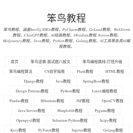
笨鸟教程
笨鸟教程，涵盖Intellij IDEA教程，PyCharm教程，GoLand教程，WebStorm
教程，ChatGPT教程，AI绘画教程，Obsidian教程, Notion教程，
Midjourney教程，Java教程，Python教程，Golang教程，AI工具等各类AI编
程教程。
首页
笨鸟逆袭-面试题八股文
笨鸟编程路线-打怪升级
笨鸟编程算法
CS自学指南
Flask教程
HTML教程
Django教程
Java教程
SpringBoot教程
Design Patterns教程
Python教程
Linux编程教程
Pandas教程
Hibernate教程
JSP教程
OpenCV教程
Java Servlet教程
Matplotlib教程
Pygame教程
Openpyxl教程
Selenium Python教程
Scipy教程
Kivy教程
PyTorch教程
Jupyter教程
Golang教程