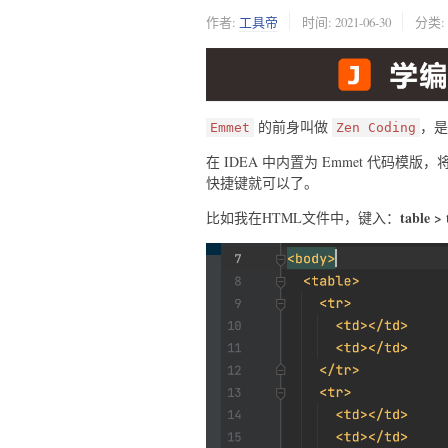
作者:
工具帝
时间:
2021-06-30
分类:
的前身叫做
，是
Emmet
Zen Coding
在 IDEA 中内置为 Emmet 代
快捷键就可以了。
table >
比如我在HTML文件中，键入：