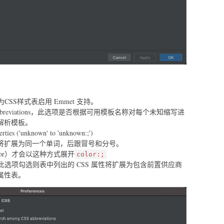
是否为CSS样式表启用 Emmet 支持。
ong CSS abbreviations，此选项是否根据可用模板名称对每个未知缩写进
解析模板。
rties ('unknown' to 'unknown:;')
将扩展为同一个单词，后跟冒号和分号。
or）才会以这种方式展开
color:;
r prefixes，此选项勾选则表中列出的 CSS 属性将扩展为包含前置供应商
属性表。