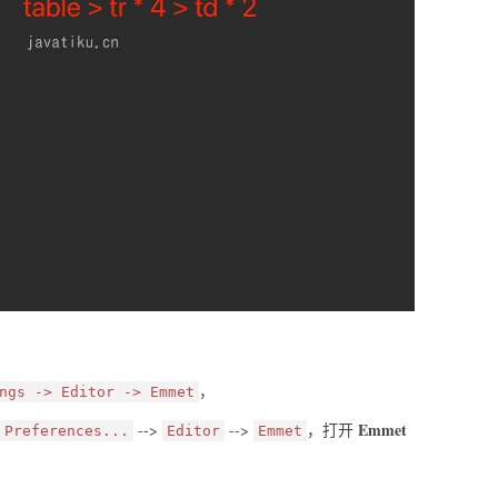
，
ngs -> Editor -> Emmet
Emmet
-->
-->
，打开
Preferences...
Editor
Emmet