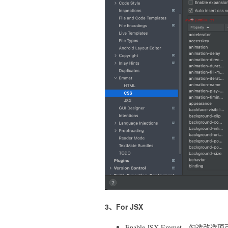
3、For JSX
Enable JSX Emmet，勾选改