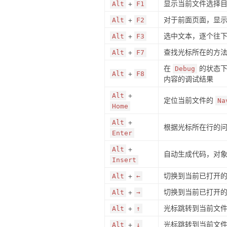
+
显示当前文件选择
Alt
F1
+
对于前面页面，显
Alt
F2
+
选中文本，逐个往
Alt
F3
+
查找光标所在的方法 
Alt
F7
在
的状态下
Debug
+
Alt
F8
内容的调试结果
+
Alt
定位当前文件的
Na
Home
+
Alt
根据光标所在行的
Enter
+
Alt
自动生成代码，对象的 se
Insert
+
切换到当前已打开
Alt
←
+
切换到当前已打开
Alt
→
+
光标跳转到当前文
Alt
↑
+
光标跳转到当前文
Alt
↓