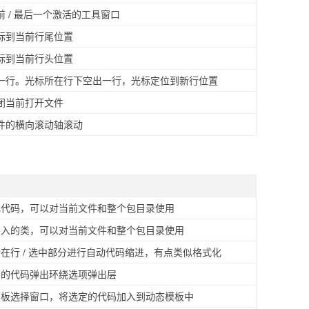
前 / 最后一个激活的工具窗口
标到当前行尾位置
标到当前行头位置
一行。光标所在行下空出一行，光标定位到新行位置
闭当前打开文件
件的横向滚动轴滚动
化代码，可以对当前文件和整个包目录使用
导入的类，可以对当前文件和整个包目录使用
在行 / 选中部分进行自动代码缩进，有点类似格式化
中的代码弹出环绕选项弹出层
模板选择窗口，将选定的代码加入到动态模板中