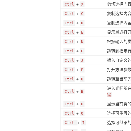
+
剪切选择内
Ctrl
X
+
复制选择内
Ctrl
C
+
复制选择内
Ctrl
D
+
显示最近打
Ctrl
E
+
根据输入的
Ctrl
N
+
跳转到指定
Ctrl
G
+
插入自定义
Ctrl
J
+
打开方法参
Ctrl
P
+
跳转至当前光
Ctrl
U
进入光标所
+
Ctrl
B
键
+
显示当前类
Ctrl
H
+
选择可重写
Ctrl
O
+
选择可继承
Ctrl
I