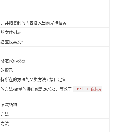
容
容
容，并把复制的内容插入当前光标位置
开的文件列表
类名查找类文件
行
的动态代码模板
数的提示
标所在的方法的父类方法 / 接口定义
在的方法/变量的接口或是定义处，等效于
Ctrl + 鼠标左
的层次结构
的方法
的方法