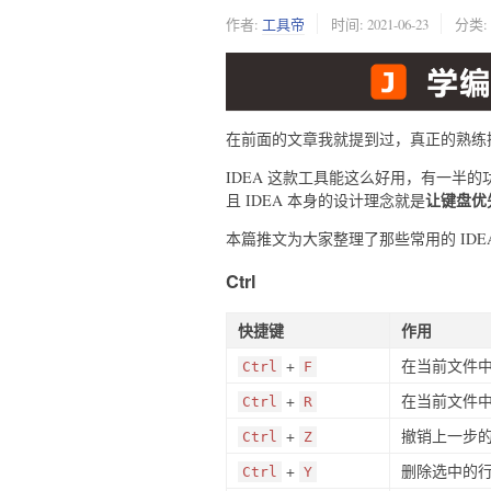
作者:
工具帝
时间:
2021-06-23
分类:
在前面的文章我就提到过，真正的熟练操
IDEA 这款工具能这么好用，有一半
让键盘优
且 IDEA 本身的设计理念就是
本篇推文为大家整理了那些常用的 ID
Ctrl
快捷键
作用
+
在当前文件
Ctrl
F
+
在当前文件
Ctrl
R
+
撤销上一步
Ctrl
Z
+
删除选中的
Ctrl
Y