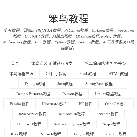
笨鸟教程
笨鸟教程，涵盖Intellij IDEA教程，PyCharm教程，GoLand教程，WebStorm
教程，ChatGPT教程，AI绘画教程，Obsidian教程, Notion教程，
Midjourney教程，Java教程，Python教程，Golang教程，AI工具等各类AI编
程教程。
首页
笨鸟逆袭-面试题八股文
笨鸟编程路线-打怪升级
笨鸟编程算法
CS自学指南
Flask教程
HTML教程
Django教程
Java教程
SpringBoot教程
Design Patterns教程
Python教程
Linux编程教程
Pandas教程
Hibernate教程
JSP教程
OpenCV教程
Java Servlet教程
Matplotlib教程
Pygame教程
Openpyxl教程
Selenium Python教程
Scipy教程
Kivy教程
PyTorch教程
Jupyter教程
Golang教程