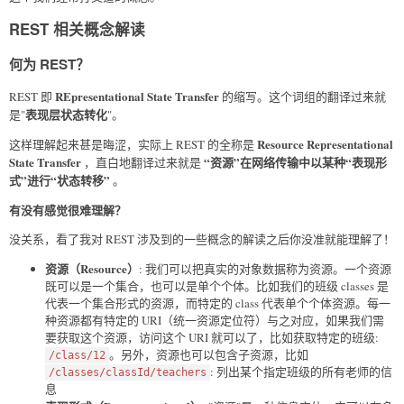
REST 相关概念解读
何为 REST？
REpresentational State Transfer
REST 即
的缩写。这个词组的翻译过来就
表现层状态转化
是"
"。
Resource Representational
这样理解起来甚是晦涩，实际上 REST 的全称是
State Transfer
“资源”在网络传输中以某种“表现形
，直白地翻译过来就是
式”进行“状态转移”
。
有没有感觉很难理解？
没关系，看了我对 REST 涉及到的一些概念的解读之后你没准就能理解了！
资源（Resource）
: 我们可以把真实的对象数据称为资源。一个资源
既可以是一个集合，也可以是单个个体。比如我们的班级 classes 是
代表一个集合形式的资源，而特定的 class 代表单个个体资源。每一
种资源都有特定的 URI（统一资源定位符）与之对应，如果我们需
要获取这个资源，访问这个 URI 就可以了，比如获取特定的班级:
。另外，资源也可以包含子资源，比如
/class/12
: 列出某个指定班级的所有老师的信
/classes/classId/teachers
息