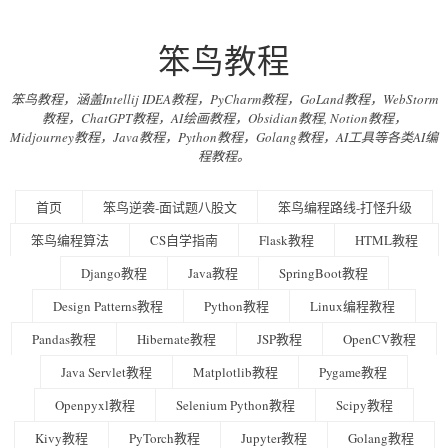
笨鸟教程
笨鸟教程，涵盖Intellij IDEA教程，PyCharm教程，GoLand教程，WebStorm
教程，ChatGPT教程，AI绘画教程，Obsidian教程, Notion教程，
Midjourney教程，Java教程，Python教程，Golang教程，AI工具等各类AI编
程教程。
首页
笨鸟逆袭-面试题八股文
笨鸟编程路线-打怪升级
笨鸟编程算法
CS自学指南
Flask教程
HTML教程
Django教程
Java教程
SpringBoot教程
Design Patterns教程
Python教程
Linux编程教程
Pandas教程
Hibernate教程
JSP教程
OpenCV教程
Java Servlet教程
Matplotlib教程
Pygame教程
Openpyxl教程
Selenium Python教程
Scipy教程
Kivy教程
PyTorch教程
Jupyter教程
Golang教程