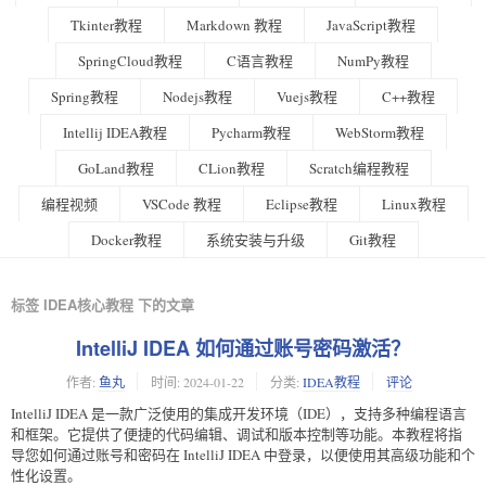
Tkinter教程
Markdown 教程
JavaScript教程
SpringCloud教程
C语言教程
NumPy教程
Spring教程
Nodejs教程
Vuejs教程
C++教程
Intellij IDEA教程
Pycharm教程
WebStorm教程
GoLand教程
CLion教程
Scratch编程教程
编程视频
VSCode 教程
Eclipse教程
Linux教程
Docker教程
系统安装与升级
Git教程
标签 IDEA核心教程 下的文章
IntelliJ IDEA 如何通过账号密码激活？
作者:
鱼丸
时间:
2024-01-22
分类:
IDEA教程
评论
IntelliJ IDEA 是一款广泛使用的集成开发环境（IDE），支持多种编程语言
和框架。它提供了便捷的代码编辑、调试和版本控制等功能。本教程将指
导您如何通过账号和密码在 IntelliJ IDEA 中登录，以便使用其高级功能和个
性化设置。