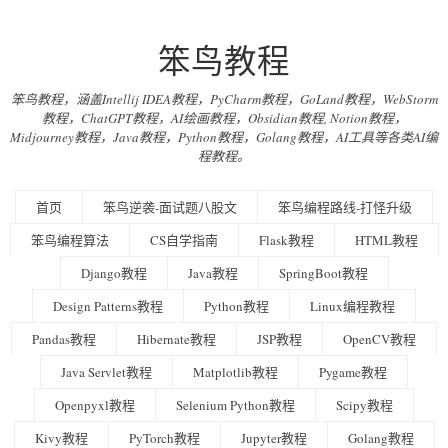
笨鸟教程
笨鸟教程，涵盖Intellij IDEA教程，PyCharm教程，GoLand教程，WebStorm
教程，ChatGPT教程，AI绘画教程，Obsidian教程, Notion教程，
Midjourney教程，Java教程，Python教程，Golang教程，AI工具等各类AI编
程教程。
首页
笨鸟逆袭-面试题八股文
笨鸟编程路线-打怪升级
笨鸟编程算法
CS自学指南
Flask教程
HTML教程
Django教程
Java教程
SpringBoot教程
Design Patterns教程
Python教程
Linux编程教程
Pandas教程
Hibernate教程
JSP教程
OpenCV教程
Java Servlet教程
Matplotlib教程
Pygame教程
Openpyxl教程
Selenium Python教程
Scipy教程
Kivy教程
PyTorch教程
Jupyter教程
Golang教程