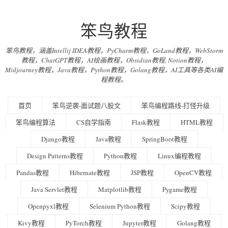
笨鸟教程
笨鸟教程，涵盖Intellij IDEA教程，PyCharm教程，GoLand教程，WebStorm
教程，ChatGPT教程，AI绘画教程，Obsidian教程, Notion教程，
Midjourney教程，Java教程，Python教程，Golang教程，AI工具等各类AI编
程教程。
首页
笨鸟逆袭-面试题八股文
笨鸟编程路线-打怪升级
笨鸟编程算法
CS自学指南
Flask教程
HTML教程
Django教程
Java教程
SpringBoot教程
Design Patterns教程
Python教程
Linux编程教程
Pandas教程
Hibernate教程
JSP教程
OpenCV教程
Java Servlet教程
Matplotlib教程
Pygame教程
Openpyxl教程
Selenium Python教程
Scipy教程
Kivy教程
PyTorch教程
Jupyter教程
Golang教程