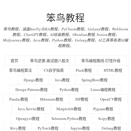
笨鸟教程
笨鸟教程，涵盖Intellij IDEA教程，PyCharm教程，GoLand教程，WebStorm
教程，ChatGPT教程，AI绘画教程，Obsidian教程, Notion教程，
Midjourney教程，Java教程，Python教程，Golang教程，AI工具等各类AI编
程教程。
首页
笨鸟逆袭-面试题八股文
笨鸟编程路线-打怪升级
笨鸟编程算法
CS自学指南
Flask教程
HTML教程
Django教程
Java教程
SpringBoot教程
Design Patterns教程
Python教程
Linux编程教程
Pandas教程
Hibernate教程
JSP教程
OpenCV教程
Java Servlet教程
Matplotlib教程
Pygame教程
Openpyxl教程
Selenium Python教程
Scipy教程
Kivy教程
PyTorch教程
Jupyter教程
Golang教程