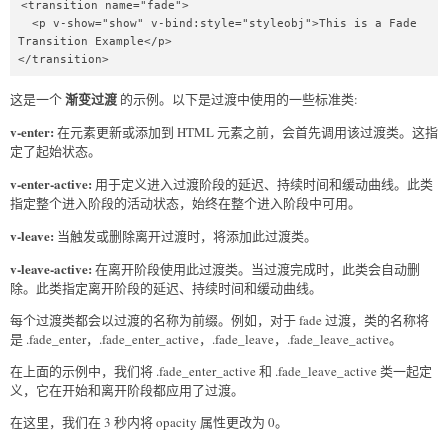
<transition name="fade">

  <p v-show="show" v-bind:style="styleobj">This is a Fade 
Transition Example</p>

</transition>
渐变过渡
这是一个
的示例。以下是过渡中使用的一些标准类:
v-enter:
在元素更新或添加到 HTML 元素之前，会首先调用该过渡类。这指
定了起始状态。
v-enter-active:
用于定义进入过渡阶段的延迟、持续时间和缓动曲线。此类
指定整个进入阶段的活动状态，始终在整个进入阶段中可用。
v-leave:
当触发或删除离开过渡时，将添加此过渡类。
v-leave-active:
在离开阶段使用此过渡类。当过渡完成时，此类会自动删
除。此类指定离开阶段的延迟、持续时间和缓动曲线。
每个过渡类都会以过渡的名称为前缀。例如，对于 fade 过渡，类的名称将
是 .fade_enter，.fade_enter_active，.fade_leave，.fade_leave_active。
在上面的示例中，我们将 .fade_enter_active 和 .fade_leave_active 类一起定
义，它在开始和离开阶段都应用了过渡。
在这里，我们在 3 秒内将 opacity 属性更改为 0。