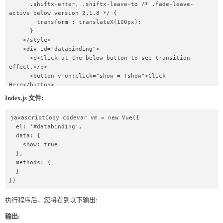
      .shiftx-enter, .shiftx-leave-to /* .fade-leave-
active below version 2.1.8 */ {

        transform : translateX(100px);

      }

    </style>

    <div id="databinding">

      <p>Click at the below button to see transition 
effect.</p>

      <button v-on:click="show = !show">Click 
Here</button>

      <transition name="shiftx">

Index.js 文件:
        <p v-show="show">

          <img 
javascriptCopy codevar vm = new Vue({ 

src="https://www.flowerpower.com.au/media/catalog/product/
  el: '#databinding',

image/287189f77f/love-you-rose.jpg" 
  data: { 

style="width:100px;height:100px;" />

    show: true 

        </p>

  },

      </transition>

  methods: {

    </div>

  }

    <script src="index.js"></script>

})
  </body>

</html>
执行程序后，您将看到以下输出:
输出: