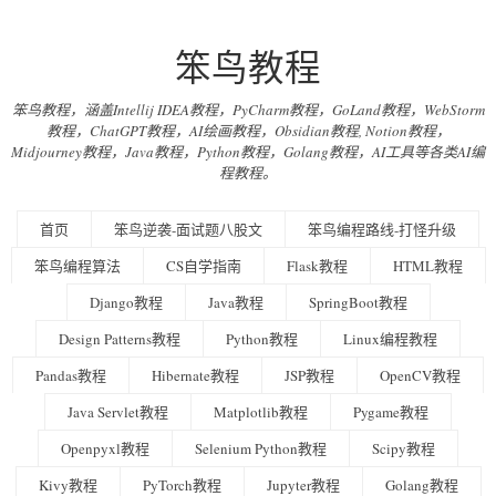
笨鸟教程
笨鸟教程，涵盖Intellij IDEA教程，PyCharm教程，GoLand教程，WebStorm
教程，ChatGPT教程，AI绘画教程，Obsidian教程, Notion教程，
Midjourney教程，Java教程，Python教程，Golang教程，AI工具等各类AI编
程教程。
首页
笨鸟逆袭-面试题八股文
笨鸟编程路线-打怪升级
笨鸟编程算法
CS自学指南
Flask教程
HTML教程
Django教程
Java教程
SpringBoot教程
Design Patterns教程
Python教程
Linux编程教程
Pandas教程
Hibernate教程
JSP教程
OpenCV教程
Java Servlet教程
Matplotlib教程
Pygame教程
Openpyxl教程
Selenium Python教程
Scipy教程
Kivy教程
PyTorch教程
Jupyter教程
Golang教程