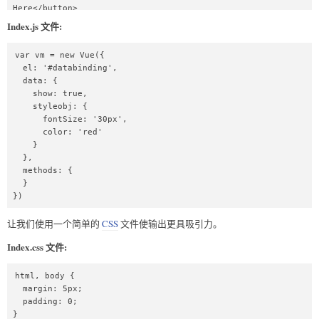
Here</button>

      <transition name="fade">

Index.js 文件:
        <p v-show="show" v-bind:style="styleobj">This is a 
Fade Transition Example</p>

var vm = new Vue({ 

      </transition>

  el: '#databinding',

    </div>

  data: { 

    <script src="index.js"></script>

    show: true,

  </body>

    styleobj: {

</html>
      fontSize: '30px',

      color: 'red'

    } 

  },

  methods: {

  }

})
让我们使用一个简单的
CSS
文件使输出更具吸引力。
Index.css 文件:
html, body {

  margin: 5px;

  padding: 0;

}