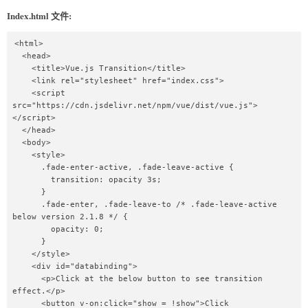
Index.html 文件:
<html>

  <head>

    <title>Vue.js Transition</title>

    <link rel="stylesheet" href="index.css">

    <script 
src="https://cdn.jsdelivr.net/npm/vue/dist/vue.js">
</script>

  </head>

  <body>

    <style>

      .fade-enter-active, .fade-leave-active {

        transition: opacity 3s;

      }

      .fade-enter, .fade-leave-to /* .fade-leave-active 
below version 2.1.8 */ {

        opacity: 0;

      }

    </style>

    <div id="databinding">

      <p>Click at the below button to see transition 
effect.</p>

      <button v-on:click="show = !show">Click 