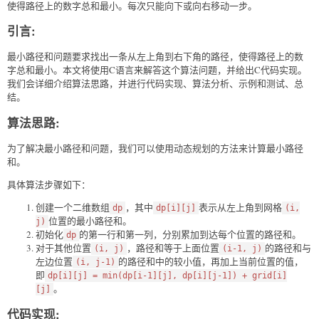
使得路径上的数字总和最小。每次只能向下或向右移动一步。
引言:
最小路径和问题要求找出一条从左上角到右下角的路径，使得路径上的数
字总和最小。本文将使用C语言来解答这个算法问题，并给出C代码实现。
我们会详细介绍算法思路，并进行代码实现、算法分析、示例和测试、总
结。
算法思路:
为了解决最小路径和问题，我们可以使用动态规划的方法来计算最小路径
和。
具体算法步骤如下：
创建一个二维数组
，其中
表示从左上角到网格
dp
dp[i][j]
(i,
位置的最小路径和。
j)
初始化
的第一行和第一列，分别累加到达每个位置的路径和。
dp
对于其他位置
，路径和等于上面位置
的路径和与
(i, j)
(i-1, j)
左边位置
的路径和中的较小值，再加上当前位置的值，
(i, j-1)
即
dp[i][j] = min(dp[i-1][j], dp[i][j-1]) + grid[i]
。
[j]
代码实现: