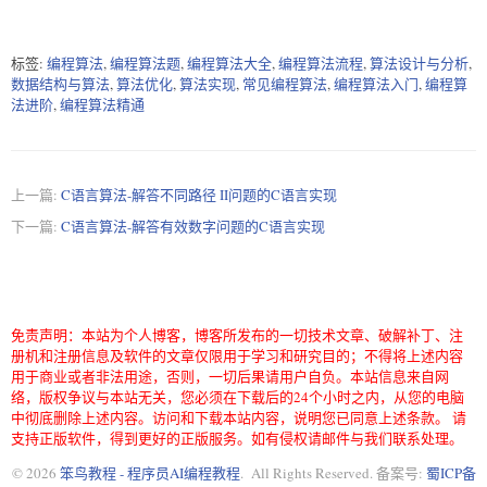
标签:
编程算法
,
编程算法题
,
编程算法大全
,
编程算法流程
,
算法设计与分析
,
数据结构与算法
,
算法优化
,
算法实现
,
常见编程算法
,
编程算法入门
,
编程算
法进阶
,
编程算法精通
上一篇:
C语言算法-解答不同路径 II问题的C语言实现
下一篇:
C语言算法-解答有效数字问题的C语言实现
免责声明：本站为个人博客，博客所发布的一切技术文章、破解补丁、注
册机和注册信息及软件的文章仅限用于学习和研究目的；不得将上述内容
用于商业或者非法用途，否则，一切后果请用户自负。本站信息来自网
络，版权争议与本站无关，您必须在下载后的24个小时之内，从您的电脑
中彻底删除上述内容。访问和下载本站内容，说明您已同意上述条款。 请
支持正版软件，得到更好的正版服务。如有侵权请邮件与我们联系处理。
© 2026
笨鸟教程 - 程序员AI编程教程
. All Rights Reserved. 备案号:
蜀ICP备