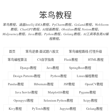
笨鸟教程
笨鸟教程，涵盖Intellij IDEA教程，PyCharm教程，GoLand教程，WebStorm
教程，ChatGPT教程，AI绘画教程，Obsidian教程, Notion教程，
Midjourney教程，Java教程，Python教程，Golang教程，AI工具等各类AI编
程教程。
首页
笨鸟逆袭-面试题八股文
笨鸟编程路线-打怪升级
笨鸟编程算法
CS自学指南
Flask教程
HTML教程
Django教程
Java教程
SpringBoot教程
Design Patterns教程
Python教程
Linux编程教程
Pandas教程
Hibernate教程
JSP教程
OpenCV教程
Java Servlet教程
Matplotlib教程
Pygame教程
Openpyxl教程
Selenium Python教程
Scipy教程
Kivy教程
PyTorch教程
Jupyter教程
Golang教程