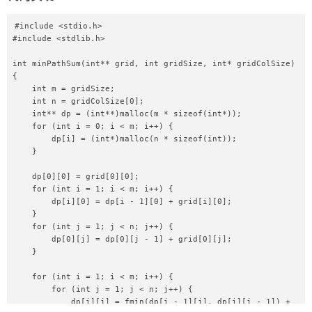
#include <stdio.h>

#include <stdlib.h>

int minPathSum(int** grid, int gridSize, int* gridColSize) 
{

    int m = gridSize;

    int n = gridColSize[0];

    int** dp = (int**)malloc(m * sizeof(int*));

    for (int i = 0; i < m; i++) {

        dp[i] = (int*)malloc(n * sizeof(int));

    }

    dp[0][0] = grid[0][0];

    for (int i = 1; i < m; i++) {

        dp[i][0] = dp[i - 1][0] + grid[i][0];

    }

    for (int j = 1; j < n; j++) {

        dp[0][j] = dp[0][j - 1] + grid[0][j];

    }

    for (int i = 1; i < m; i++) {

        for (int j = 1; j < n; j++) {

            dp[i][j] = fmin(dp[i - 1][j], dp[i][j - 1]) + 