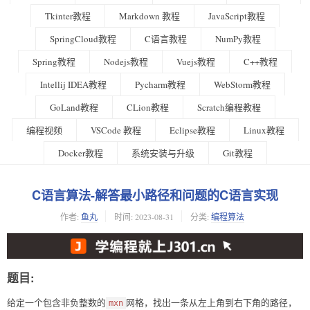
Tkinter教程
Markdown 教程
JavaScript教程
SpringCloud教程
C语言教程
NumPy教程
Spring教程
Nodejs教程
Vuejs教程
C++教程
Intellij IDEA教程
Pycharm教程
WebStorm教程
GoLand教程
CLion教程
Scratch编程教程
编程视频
VSCode 教程
Eclipse教程
Linux教程
Docker教程
系统安装与升级
Git教程
C语言算法-解答最小路径和问题的C语言实现
作者:
鱼丸
时间:
2023-08-31
分类:
编程算法
题目:
给定一个包含非负整数的
网格，找出一条从左上角到右下角的路径，
mxn