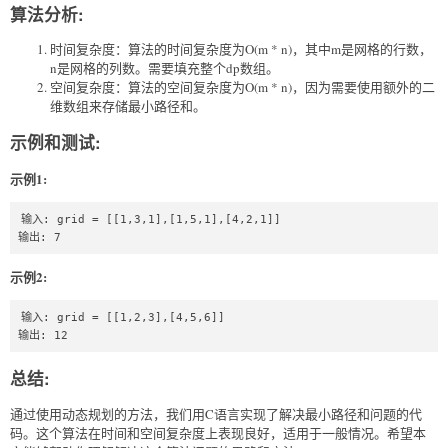
grid[i][j];

算法分析:
        }

    }

时间复杂度：算法的时间复杂度为O(m * n)，其中m是网格的行数，
n是网格的列数。需要填充整个dp数组。
    int result = dp[m - 1][n - 1];

空间复杂度：算法的空间复杂度为O(m * n)，因为需要使用额外的二
维数组来存储最小路径和。
    for (int i = 0; i < m; i++) {

        free(dp[i]);

示例和测试:
    }

    free(dp);

示例1:
    return result;

}
输入: grid = [[1,3,1],[1,5,1],[4,2,1]]

输出: 7
示例2:
输入: grid = [[1,2,3],[4,5,6]]

输出: 12
总结:
通过使用动态规划的方法，我们用C语言实现了解决最小路径和问题的代
码。这个算法在时间和空间复杂度上表现良好，适用于一般情况。希望本