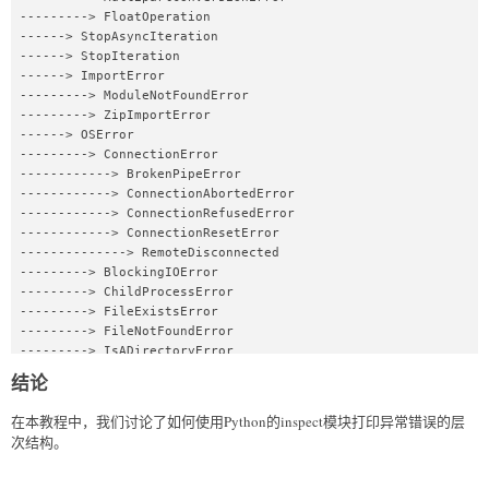
---------> FloatOperation

------> StopAsyncIteration

------> StopIteration

------> ImportError

---------> ModuleNotFoundError

---------> ZipImportError

------> OSError

---------> ConnectionError

------------> BrokenPipeError

------------> ConnectionAbortedError

------------> ConnectionRefusedError

------------> ConnectionResetError

--------------> RemoteDisconnected

---------> BlockingIOError

---------> ChildProcessError

---------> FileExistsError

---------> FileNotFoundError

---------> IsADirectoryError

---------> NotADirectoryError

结论
---------> InterruptedError

------------> InterruptedSystemCall

在本教程中，我们讨论了如何使用Python的inspect模块打印异常错误的层
---------> PermissionError

次结构。
---------> ProcessLookupError

---------> TimeoutError

---------> UnsupportedOperation
