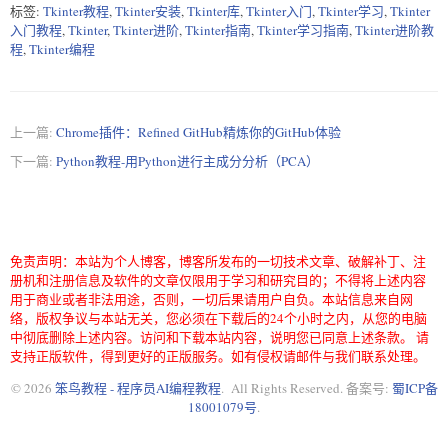
------------> ZMQVersionError

标签:
Tkinter教程
,
Tkinter安装
,
Tkinter库
,
Tkinter入门
,
Tkinter学习
,
Tkinter
---------> _DeadlockError

入门教程
,
Tkinter
,
Tkinter进阶
,
Tkinter指南
,
Tkinter学习指南
,
Tkinter进阶教
---------> BrokenBarrierError

程
,
Tkinter编程
---------> BrokenExecutor

---------> SendfileNotAvailableError

------> NameError

---------> UnboundLocalError

------> AttributeError

上一篇:
Chrome插件：Refined GitHub精炼你的GitHub体验
---------> FrozenInstanceError

下一篇:
Python教程-用Python进行主成分分析（PCA）
------> SyntaxError

---------> IndentationError

------------> TabError

------> LookupError

---------> IndexError

---------> KeyError

免责声明：本站为个人博客，博客所发布的一切技术文章、破解补丁、注
------------> UnknownBackend

册机和注册信息及软件的文章仅限用于学习和研究目的；不得将上述内容
------------> NoSuchKernel

用于商业或者非法用途，否则，一切后果请用户自负。本站信息来自网
.

络，版权争议与本站无关，您必须在下载后的24个小时之内，从您的电脑
.

中彻底删除上述内容。访问和下载本站内容，说明您已同意上述条款。 请
.

支持正版软件，得到更好的正版服务。如有侵权请邮件与我们联系处理。
.

---> GeneratorExit

© 2026
笨鸟教程 - 程序员AI编程教程
. All Rights Reserved. 备案号:
蜀ICP备
---> SystemExit

18001079号
.
---> KeyboardInterrupt

---> CancelledError