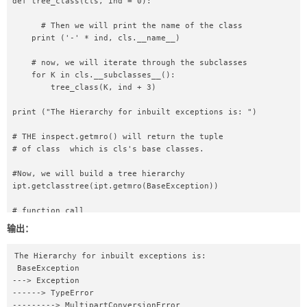
def tree_class(cls, ind = 0):  

      # Then we will print the name of the class  

    print ('-' * ind, cls.__name__)  

    # now, we will iterate through the subclasses  

    for K in cls.__subclasses__():  

        tree_class(K, ind + 3)  

print ("The Hierarchy for inbuilt exceptions is: ")  

# THE inspect.getmro() will return the tuple   

# of class  which is cls's base classes.  

#Now, we will build a tree hierarchy   

ipt.getclasstree(ipt.getmro(BaseException))  

# function call  

tree_class(BaseException)  
输出：
The Hierarchy for inbuilt exceptions is: 

 BaseException

---> Exception

------> TypeError

---------> MultipartConversionError
