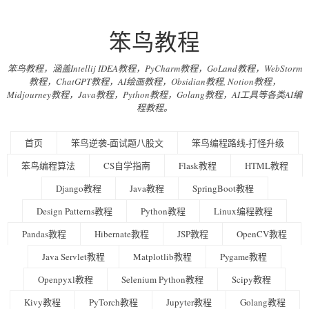
笨鸟教程
笨鸟教程，涵盖Intellij IDEA教程，PyCharm教程，GoLand教程，WebStorm
教程，ChatGPT教程，AI绘画教程，Obsidian教程, Notion教程，
Midjourney教程，Java教程，Python教程，Golang教程，AI工具等各类AI编
程教程。
首页
笨鸟逆袭-面试题八股文
笨鸟编程路线-打怪升级
笨鸟编程算法
CS自学指南
Flask教程
HTML教程
Django教程
Java教程
SpringBoot教程
Design Patterns教程
Python教程
Linux编程教程
Pandas教程
Hibernate教程
JSP教程
OpenCV教程
Java Servlet教程
Matplotlib教程
Pygame教程
Openpyxl教程
Selenium Python教程
Scipy教程
Kivy教程
PyTorch教程
Jupyter教程
Golang教程