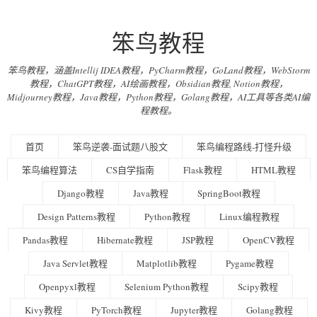
笨鸟教程
笨鸟教程，涵盖Intellij IDEA教程，PyCharm教程，GoLand教程，WebStorm
教程，ChatGPT教程，AI绘画教程，Obsidian教程, Notion教程，
Midjourney教程，Java教程，Python教程，Golang教程，AI工具等各类AI编
程教程。
首页
笨鸟逆袭-面试题八股文
笨鸟编程路线-打怪升级
笨鸟编程算法
CS自学指南
Flask教程
HTML教程
Django教程
Java教程
SpringBoot教程
Design Patterns教程
Python教程
Linux编程教程
Pandas教程
Hibernate教程
JSP教程
OpenCV教程
Java Servlet教程
Matplotlib教程
Pygame教程
Openpyxl教程
Selenium Python教程
Scipy教程
Kivy教程
PyTorch教程
Jupyter教程
Golang教程