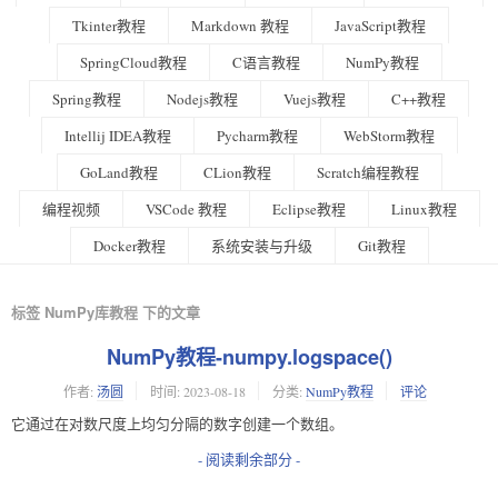
Tkinter教程
Markdown 教程
JavaScript教程
SpringCloud教程
C语言教程
NumPy教程
Spring教程
Nodejs教程
Vuejs教程
C++教程
Intellij IDEA教程
Pycharm教程
WebStorm教程
GoLand教程
CLion教程
Scratch编程教程
编程视频
VSCode 教程
Eclipse教程
Linux教程
Docker教程
系统安装与升级
Git教程
标签 NumPy库教程 下的文章
NumPy教程-numpy.logspace()
作者:
汤圆
时间:
2023-08-18
分类:
NumPy教程
评论
它通过在对数尺度上均匀分隔的数字创建一个数组。
- 阅读剩余部分 -