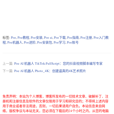
标签:
Poe
,
Poe教程
,
Poe安装
,
Poe ai
,
Poe下载
,
Poe指南
,
Poe注册
,
Poe入门教
程
,
Poe机器人
,
Poe进阶
,
Poe安装包
,
Poe学习
,
Poe账号
上一篇:
Poe AI 机器人 TikTok-FullScript：您的抖音视频脚本编写专家
下一篇:
Poe AI 机器人 Photo_4K：创建逼真的4K艺术照片
免责声明：本站为个人博客，博客所发布的一切技术文章、破解补丁、注
册机和注册信息及软件的文章仅限用于学习和研究目的；不得将上述内容
用于商业或者非法用途，否则，一切后果请用户自负。本站信息来自网
络，版权争议与本站无关，您必须在下载后的24个小时之内，从您的电脑