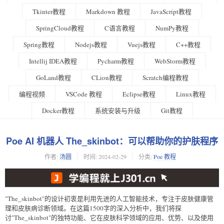
Tkinter教程
Markdown 教程
JavaScript教程
SpringCloud教程
C语言教程
NumPy教程
Spring教程
Nodejs教程
Vuejs教程
C++教程
Intellij IDEA教程
Pycharm教程
WebStorm教程
GoLand教程
CLion教程
Scratch编程教程
编程视频
VSCode 教程
Eclipse教程
Linux教程
Docker教程
系统安装与升级
Git教程
Poe AI 机器人 The_skinbot：可以帮助你的护肤程序
作者:
汤圆
时间:
2024-02-29
分类:
Poe 教程
"The_skinbot"的设计初衷是利用先进的人工智能技术，专注于皮肤健康管
理和皮肤病诊断领域。在这篇1500字的深入分析中，我们将探
讨"The_skinbot"的独特功能、它在皮肤科学领域的应用、优势、以及使用