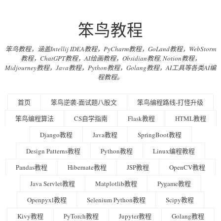
笨鸟教程
笨鸟教程，涵盖Intellij IDEA教程，PyCharm教程，GoLand教程，WebStorm
教程，ChatGPT教程，AI绘画教程，Obsidian教程, Notion教程，
Midjourney教程，Java教程，Python教程，Golang教程，AI工具等各类AI编
程教程。
首页
笨鸟逆袭-面试题八股文
笨鸟编程路线-打怪升级
笨鸟编程算法
CS自学指南
Flask教程
HTML教程
Django教程
Java教程
SpringBoot教程
Design Patterns教程
Python教程
Linux编程教程
Pandas教程
Hibernate教程
JSP教程
OpenCV教程
Java Servlet教程
Matplotlib教程
Pygame教程
Openpyxl教程
Selenium Python教程
Scipy教程
Kivy教程
PyTorch教程
Jupyter教程
Golang教程