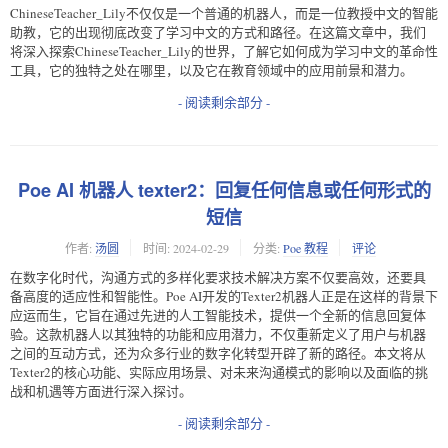
ChineseTeacher_Lily不仅仅是一个普通的机器人，而是一位教授中文的智能
助教，它的出现彻底改变了学习中文的方式和路径。在这篇文章中，我们
将深入探索ChineseTeacher_Lily的世界，了解它如何成为学习中文的革命性
工具，它的独特之处在哪里，以及它在教育领域中的应用前景和潜力。
- 阅读剩余部分 -
Poe AI 机器人 texter2：回复任何信息或任何形式的
短信
作者:
汤圆
时间:
2024-02-29
分类:
Poe 教程
评论
在数字化时代，沟通方式的多样化要求技术解决方案不仅要高效，还要具
备高度的适应性和智能性。Poe AI开发的Texter2机器人正是在这样的背景下
应运而生，它旨在通过先进的人工智能技术，提供一个全新的信息回复体
验。这款机器人以其独特的功能和应用潜力，不仅重新定义了用户与机器
之间的互动方式，还为众多行业的数字化转型开辟了新的路径。本文将从
Texter2的核心功能、实际应用场景、对未来沟通模式的影响以及面临的挑
战和机遇等方面进行深入探讨。
- 阅读剩余部分 -