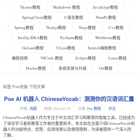
Tkinter教程
Markdown 教程
JavaScript教程
SpringCloud教程
C语言教程
NumPy教程
Spring教程
Nodejs教程
Vuejs教程
C++教程
Intellij IDEA教程
Pycharm教程
WebStorm教程
GoLand教程
CLion教程
Scratch编程教程
编程视频
VSCode 教程
Eclipse教程
Linux教程
Docker教程
系统安装与升级
Git教程
标签 Poe安装 下的文章
Poe AI 机器人 ChineseVocab：测测你的汉语词汇量
作者:
汤圆
时间:
2024-02-29
分类:
Poe 教程
评论
ChineseVocab机器人作为专注于中文词汇学习和教育的智能工具，已经成为
了语言学习者和教育工作者的重要助手。本文旨在全面介绍ChineseVocab机
器人的功能特点、优势、应用场景以及使用限制，为读者提供一个深入的
了解。