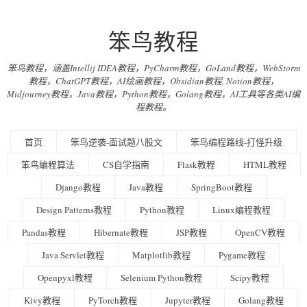
笨鸟教程
笨鸟教程，涵盖Intellij IDEA教程，PyCharm教程，GoLand教程，WebStorm
教程，ChatGPT教程，AI绘画教程，Obsidian教程, Notion教程，
Midjourney教程，Java教程，Python教程，Golang教程，AI工具等各类AI编
程教程。
首页
笨鸟逆袭-面试题八股文
笨鸟编程路线-打怪升级
笨鸟编程算法
CS自学指南
Flask教程
HTML教程
Django教程
Java教程
SpringBoot教程
Design Patterns教程
Python教程
Linux编程教程
Pandas教程
Hibernate教程
JSP教程
OpenCV教程
Java Servlet教程
Matplotlib教程
Pygame教程
Openpyxl教程
Selenium Python教程
Scipy教程
Kivy教程
PyTorch教程
Jupyter教程
Golang教程