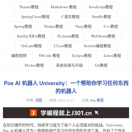
Tkinter教程
Markdown 教程
JavaScript教程
SpringCloud教程
C语言教程
NumPy教程
Spring教程
Nodejs教程
Vuejs教程
C++教程
Intellij IDEA教程
Pycharm教程
WebStorm教程
GoLand教程
CLion教程
Scratch编程教程
编程视频
VSCode 教程
Eclipse教程
Linux教程
Docker教程
系统安装与升级
Git教程
Poe AI 机器人 University：一个帮助你学习任何东西
的机器人
作者:
汤圆
时间:
2023-12-13
分类:
Poe 教程
在知识爆炸的时代，持续学习成为了每个人必须面对的挑战。University
Poe AI 机器人作为一款帮助用户学习任何东西的先进工具，开启了个性化