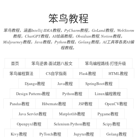
笨鸟教程
笨鸟教程，涵盖Intellij IDEA教程，PyCharm教程，GoLand教程，WebStorm
教程，ChatGPT教程，AI绘画教程，Obsidian教程, Notion教程，
Midjourney教程，Java教程，Python教程，Golang教程，AI工具等各类AI编
程教程。
首页
笨鸟逆袭-面试题八股文
笨鸟编程路线-打怪升级
笨鸟编程算法
CS自学指南
Flask教程
HTML教程
Django教程
Java教程
SpringBoot教程
Design Patterns教程
Python教程
Linux编程教程
Pandas教程
Hibernate教程
JSP教程
OpenCV教程
Java Servlet教程
Matplotlib教程
Pygame教程
Openpyxl教程
Selenium Python教程
Scipy教程
Kivy教程
PyTorch教程
Jupyter教程
Golang教程