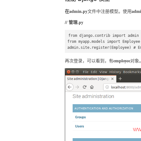
在admin.py
admin
文件中注册模型。使用
// 管理.py
from django.contrib import admin 
from myapp.models import Employee 
admin.site.register(Employee) # E
employee
再次登录，可以看到，有
对象