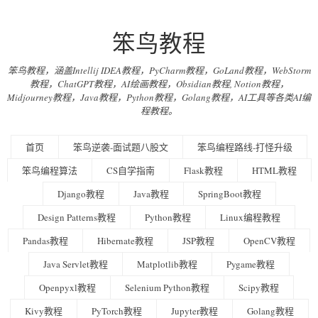
笨鸟教程
笨鸟教程，涵盖Intellij IDEA教程，PyCharm教程，GoLand教程，WebStorm
教程，ChatGPT教程，AI绘画教程，Obsidian教程, Notion教程，
Midjourney教程，Java教程，Python教程，Golang教程，AI工具等各类AI编
程教程。
首页
笨鸟逆袭-面试题八股文
笨鸟编程路线-打怪升级
笨鸟编程算法
CS自学指南
Flask教程
HTML教程
Django教程
Java教程
SpringBoot教程
Design Patterns教程
Python教程
Linux编程教程
Pandas教程
Hibernate教程
JSP教程
OpenCV教程
Java Servlet教程
Matplotlib教程
Pygame教程
Openpyxl教程
Selenium Python教程
Scipy教程
Kivy教程
PyTorch教程
Jupyter教程
Golang教程