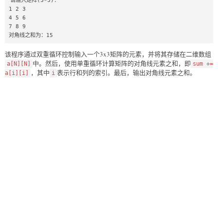
请输入矩阵(3*3)：

1 2 3

4 5 6

7 8 9

对角线之和为：15
该程序通过双重循环控制输入一个3x3矩阵的元素，并将其存储在二维数组
中。然后，使用单重循环计算矩阵的对角线元素之和，即
a[N][N]
sum +=
，其中
表示行和列的索引。最后，输出对角线元素之和。
a[i][i]
i