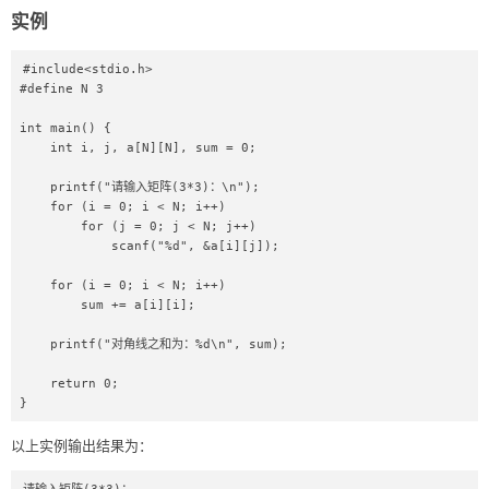
实例
#include<stdio.h>

#define N 3

int main() {

    int i, j, a[N][N], sum = 0;

    printf("请输入矩阵(3*3)：\n");

    for (i = 0; i < N; i++)

        for (j = 0; j < N; j++)

            scanf("%d", &a[i][j]);

    for (i = 0; i < N; i++)

        sum += a[i][i];

    printf("对角线之和为：%d\n", sum);

    return 0;

}
以上实例输出结果为：