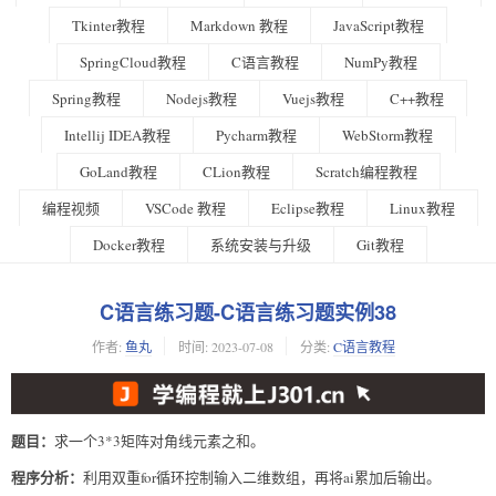
Tkinter教程
Markdown 教程
JavaScript教程
SpringCloud教程
C语言教程
NumPy教程
Spring教程
Nodejs教程
Vuejs教程
C++教程
Intellij IDEA教程
Pycharm教程
WebStorm教程
GoLand教程
CLion教程
Scratch编程教程
编程视频
VSCode 教程
Eclipse教程
Linux教程
Docker教程
系统安装与升级
Git教程
C语言练习题-C语言练习题实例38
作者:
鱼丸
时间:
2023-07-08
分类:
C语言教程
题目：
求一个3*3矩阵对角线元素之和。
程序分析：
利用双重for循环控制输入二维数组，再将ai累加后输出。