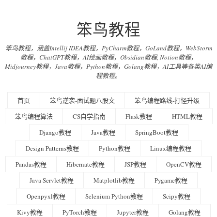
笨鸟教程
笨鸟教程，涵盖Intellij IDEA教程，PyCharm教程，GoLand教程，WebStorm
教程，ChatGPT教程，AI绘画教程，Obsidian教程, Notion教程，
Midjourney教程，Java教程，Python教程，Golang教程，AI工具等各类AI编
程教程。
首页
笨鸟逆袭-面试题八股文
笨鸟编程路线-打怪升级
笨鸟编程算法
CS自学指南
Flask教程
HTML教程
Django教程
Java教程
SpringBoot教程
Design Patterns教程
Python教程
Linux编程教程
Pandas教程
Hibernate教程
JSP教程
OpenCV教程
Java Servlet教程
Matplotlib教程
Pygame教程
Openpyxl教程
Selenium Python教程
Scipy教程
Kivy教程
PyTorch教程
Jupyter教程
Golang教程