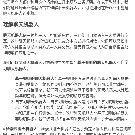
似乎每个人都在利用这个巧妙的工具来获取业务优势。在以下教程中，我
们将通过Python编程语言来理解聊天机器人，并讨论如何在Python中创建
聊天机器人的步骤。
理解聊天机器人
聊天机器人
是一种基于人工智能的软件，旨在使用自然语言与人类进行交
互。这些聊天机器人通常通过听觉或文本方式进行对话，它们可以轻松地
模仿人类语言以以人类方式与人类交流。聊天机器人被认为是自然语言处
理的最佳应用之一。
基于规则的聊天机器人
自学
我们可以将聊天机器人分为两种主要类型：
和
习聊天机器人
。
基于规则的聊天机器人：
基于规则的方法通过训练聊天机器人根据
其最初受训的一组预定规则来回答问题。这些规则可以非常简单，
也可以相当复杂，我们可以使用这些基于规则的聊天机器人来处理
简单的查询，但无法处理更复杂的请求或查询。
自学习聊天机器人
：自学习聊天机器人是可以自主学习的聊天机器
人。它们利用人工智能（AI）和机器学习（ML）等先进技术来从行
为和示例中自行训练。通常，这些聊天机器人比基于规则的机器人
要聪明得多。我们还可以将自学习聊天机器人进一步分类为两类 -
检索式聊天机器人：
a.
检索式聊天机器人是基于预定义输入模式和设置响应
的。一旦插入问题或模式，聊天机器人会使用启发式方法提供相关的响