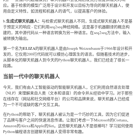
应。基于检索的模型广泛用于设计和开发以目标为导向的聊天机器人，使
用自定义特性，如流程和机器人的语气，以提高客户的体验。
生成式聊天机器人：
b.
与检索式聊天机器人不同，生成式聊天机器人不是基
于预定义的响应 - 它们利用seq2seq神经网络。这是基于机器翻译的概念构
建的，其中源代码从一种语言转换为另一种语言。在seq2seq方法中，输入
被转换为输出。
ELIZA
第一个名为
的聊天机器人是由Joseph Weizenbaum于1966年设计和开
发的，它仅用200行代码就可以模仿心理医生的语言。但随着技术的进步，
从脚本化的聊天机器人到今天的Python聊天机器人，我们已经走了很长一
段路。
当前一代中的聊天机器人
今天，我们有由人工智能驱动的智能聊天机器人，它们利用自然语言处理
（NLP）来理解来自人类（文本和语音）的命令并从经验中学习。对于那些
在线存在（网站和社交网络平台）的公司和品牌来说，聊天机器人已经成
为一个不可或缺的客户交互工具。
在Python的帮助下，聊天机器人被认为是一个巧妙的工具，因为它们促进
了品牌与客户之间的快速消息传递。让我们考虑一下Microsoft的Cortana、
Amazon的Alexa和Apple的Siri。这些聊天机器人不是很棒吗？学习如何使用
Python编程语言创建聊天机器人变得非常有趣。