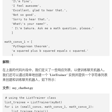
    'I\'m fine',  

    'I feel awesome',  

    'Excellent, glad to hear that.',  

    'Not so good',  

    'Sorry to hear that.',  

    'What\'s your name?',  

    ' I\'m Sakura. Ask me a math question, please.'  

    ]  

math_convo_1 = [  

    'Pythagorean theorem',  

    'a squared plus b squared equals c squared.'  

    ]  

解释：
math_convo_2 = [  

    'Law of Cosines',  

在上面的代码片段中，我们定义了一些响应列表，以便训练聊天机器人。
    'c**2 = a**2 + b**2 - 2*a*b*cos(gamma)'  

ListTrainer
我们还可以通过简单地创建一个 "
" 实例并提供一个字符串列表
    ]  
来创建和训练聊天机器人，如下所示：
文件：my_chatbot.py
# using the ListTrainer class  

list_trainee = ListTrainer(myBot)  

for i in (small_convo, math_convo_1, math_convo_2):  

    list_trainee.train(i)  