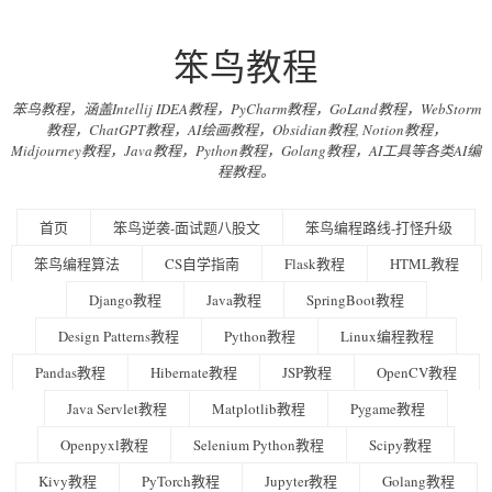
笨鸟教程
笨鸟教程，涵盖Intellij IDEA教程，PyCharm教程，GoLand教程，WebStorm
教程，ChatGPT教程，AI绘画教程，Obsidian教程, Notion教程，
Midjourney教程，Java教程，Python教程，Golang教程，AI工具等各类AI编
程教程。
首页
笨鸟逆袭-面试题八股文
笨鸟编程路线-打怪升级
笨鸟编程算法
CS自学指南
Flask教程
HTML教程
Django教程
Java教程
SpringBoot教程
Design Patterns教程
Python教程
Linux编程教程
Pandas教程
Hibernate教程
JSP教程
OpenCV教程
Java Servlet教程
Matplotlib教程
Pygame教程
Openpyxl教程
Selenium Python教程
Scipy教程
Kivy教程
PyTorch教程
Jupyter教程
Golang教程