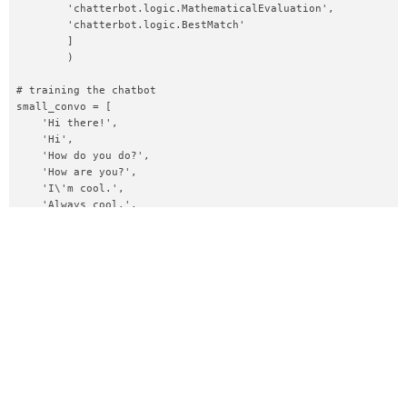
        'chatterbot.logic.MathematicalEvaluation',  

        'chatterbot.logic.BestMatch'  

        ]  

        )  

# training the chatbot  

small_convo = [  

    'Hi there!',  

    'Hi',  

    'How do you do?',  

    'How are you?',  

    'I\'m cool.',  

    'Always cool.',  

    'I\'m Okay',  

    'Glad to hear that.',  

    'I\'m fine',  

    'I feel awesome',  

    'Excellent, glad to hear that.',  

    'Not so good',  

    'Sorry to hear that.',  

    'What\'s your name?',  

    ' I\'m Sakura. Ask me a math question, please.'  

    ]  

math_convo_1 = [  
