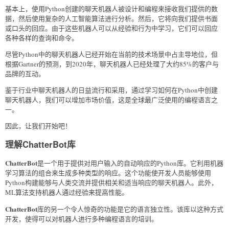
基本上，使用Python创建的聊天机器人被设计和编程来接收我们提供的数
据，然后使用复杂的人工智能算法进行分析。然后，它将向我们提供书面
或口头的回应。由于这些机器人可以从经验和行为中学习，它们可以回应
各种各样的查询和命令。
尽管Python中的聊天机器人已经开始在当前的技术场景中占主导地位，但
根据Gartner的预测，到2020年，聊天机器人已经处理了大约85%的客户与
品牌的互动。
鉴于行业中聊天机器人的日益流行和采用，通过学习如何在Python中创建
聊天机器人，我们可以增加市场价值，这是全球最广泛使用的编程语言之
一。
因此，让我们开始吧！
理解ChatterBot库
ChatterBot
是一个用于提供对用户输入的自动响应的Python库。它利用机器
学习算法的组合来生成多种类型的响应。这个功能使开发人员能够使用
Python构建能够与人类交流并提供相关和适当响应的聊天机器人。此外，
ML算法支持机器人通过经验来提高性能。
ChatterBot
库的另一个令人惊奇的功能是它的语言独立性。该库以这种方式
开发，使得可以对机器人进行多种编程语言的培训。