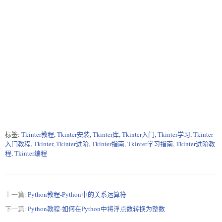
    'Pythagorean theorem',  

    'a squared plus b squared equals c squared.'  

    ]  

math_convo_2 = [  

    'Law of Cosines',  

    'c**2 = a**2 + b**2 - 2*a*b*cos(gamma)'  

    ]  

# using the ListTrainer class  

list_trainee = ListTrainer(myBot)  

for i in (small_convo, math_convo_1, math_convo_2):  

    list_trainee.train(i)  

# using the ChatterBotCorpusTrainer class  

标签:
Tkinter教程
,
Tkinter安装
,
Tkinter库
,
Tkinter入门
,
Tkinter学习
,
Tkinter
corpus_trainee = ChatterBotCorpusTrainer(myBot)  

入门教程
,
Tkinter
,
Tkinter进阶
,
Tkinter指南
,
Tkinter学习指南
,
Tkinter进阶教
corpus_trainee.train('chatterbot.corpus.english')  
程
,
Tkinter编程
上一篇:
Python教程-Python中的关系运算符
下一篇:
Python教程-如何在Python中将浮点数转换为整数