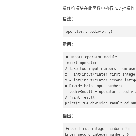
"x / y"
操作符模块在此函数中执行
操作
语法：
operator.truediv(x, y)  
示例：
# Import operator module  

import operator  

# Take two input numbers from user
x = int(input("Enter first integer
y = int(input("Enter second intege
# Divide both input numbers  

truedivResult = operator.truediv(x
# Print result  

print("True division result of nu
输出：
Enter first integer number: 25

Enter second integer number: 6
