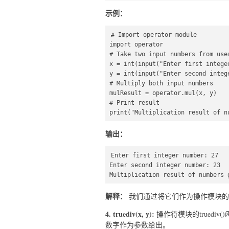
示例：
# Import operator module  

import operator  

# Take two input numbers from user
x = int(input("Enter first integer
y = int(input("Enter second intege
# Multiply both input numbers  

mulResult = operator.mul(x, y)  

# Print result  

print("Multiplication result of n
输出：
Enter first integer number: 27

Enter second integer number: 23

Multiplication result of numbers 
解释：
我们通过将它们作为操作模块的m
4. truediv(x, y):
操作符模块的truedi
数字作为参数给出。