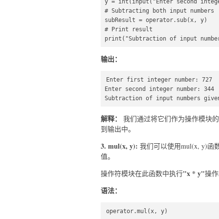
y = int(input("Enter second intege
# Subtracting both input numbers  
subResult = operator.sub(x, y)  

# Print result  

print("Subtraction of input numbe
输出：
Enter first integer number: 727

Enter second integer number: 344

Subtraction of input numbers give
解释：
我们通过将它们作为操作模块的s
到输出中。
3. mul(x, y):
我们可以使用mul(x, 
值。
"x * y"
操作符模块在此函数中执行
操作
语法：
operator.mul(x, y)  