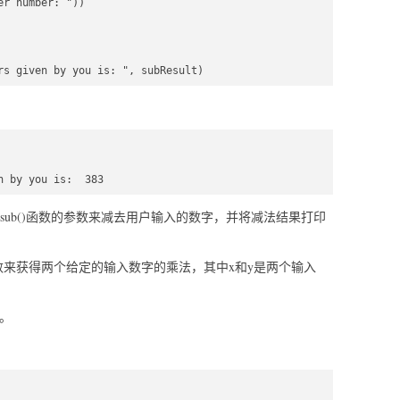
r number: "))  



rs given by you is: ", subResult)  
n by you is:  383
ub()函数的参数来减去用户输入的数字，并将减法结果打印
y)函数来获得两个给定的输入数字的乘法，其中x和y是两个输入
。