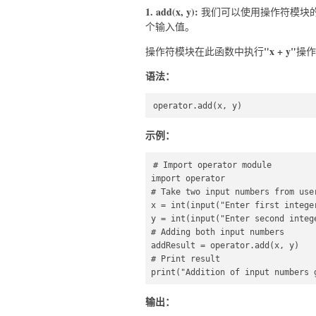
1. add(x, y):
我们可以使用操作符模块的a
个输入值。
"x + y"
操作符模块在此函数中执行
操作
语法：
operator.add(x, y)  
示例：
# Import operator module  

import operator  

# Take two input numbers from user
x = int(input("Enter first integer
y = int(input("Enter second intege
# Adding both input numbers  

addResult = operator.add(x, y)  

# Print result  

print("Addition of input numbers 
输出：