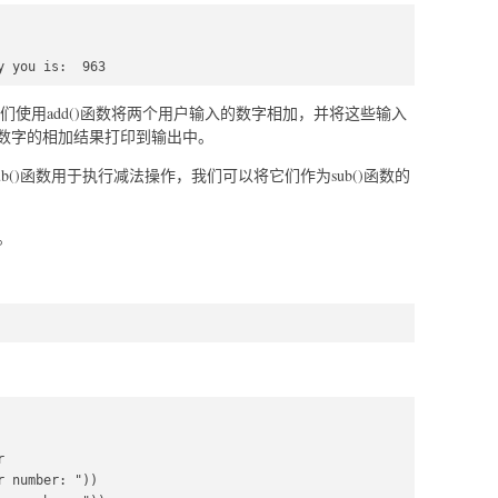
y you is:  963
使用add()函数将两个用户输入的数字相加，并将这些输入
数字的相加结果打印到输出中。
b()函数用于执行减法操作，我们可以将它们作为sub()函数的
。
  

 number: "))  
