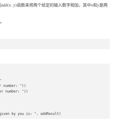
dd(x, y)函数来将两个给定的输入数字相加，其中x和y是两
。
  

 number: "))  

r number: "))  

given by you is: ", addResult)  