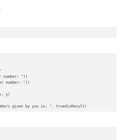
。
  

 number: "))  

r number: "))  

, y)  

mbers given by you is: ", truedivResult) 