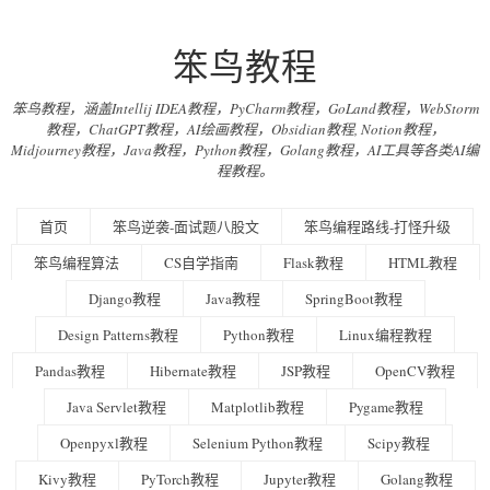
笨鸟教程
笨鸟教程，涵盖Intellij IDEA教程，PyCharm教程，GoLand教程，WebStorm
教程，ChatGPT教程，AI绘画教程，Obsidian教程, Notion教程，
Midjourney教程，Java教程，Python教程，Golang教程，AI工具等各类AI编
程教程。
首页
笨鸟逆袭-面试题八股文
笨鸟编程路线-打怪升级
笨鸟编程算法
CS自学指南
Flask教程
HTML教程
Django教程
Java教程
SpringBoot教程
Design Patterns教程
Python教程
Linux编程教程
Pandas教程
Hibernate教程
JSP教程
OpenCV教程
Java Servlet教程
Matplotlib教程
Pygame教程
Openpyxl教程
Selenium Python教程
Scipy教程
Kivy教程
PyTorch教程
Jupyter教程
Golang教程