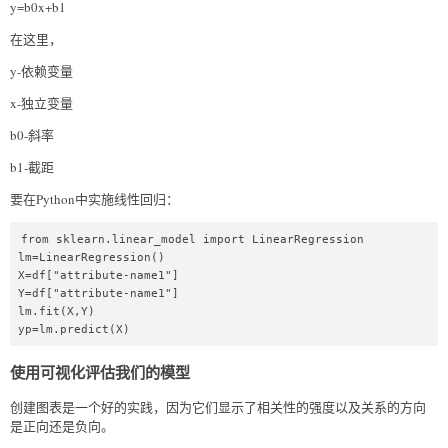
y=b0x+b1
在这里，
y-依赖变量
x-独立变量
b0-斜率
b1-截距
要在Python中实施线性回归：
from sklearn.linear_model import LinearRegression  

lm=LinearRegression()  

X=df["attribute-name1"]  

Y=df["attribute-name1"]  

lm.fit(X,Y)  

yp=lm.predict(X)  
使用可视化评估我们的模型
创建图表是一个好的实践，因为它们显示了相关性的强度以及关系的方向
是正向还是负向。