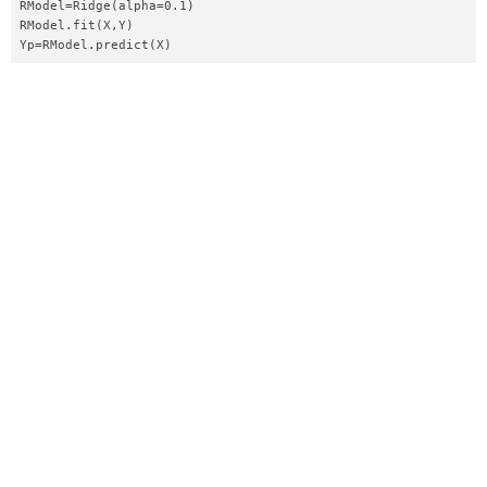
RModel=Ridge(alpha=0.1)  

RModel.fit(X,Y)  

Yp=RModel.predict(X)  