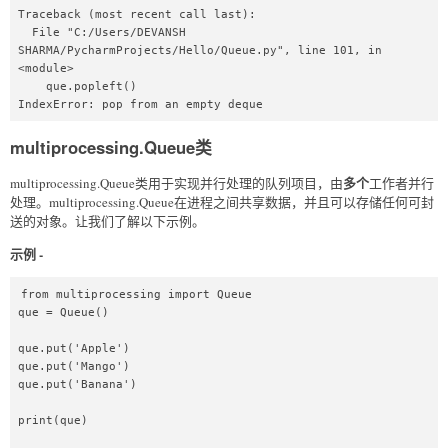
Traceback (most recent call last):

  File "C:/Users/DEVANSH 
SHARMA/PycharmProjects/Hello/Queue.py", line 101, in 
<module>

    que.popleft()

IndexError: pop from an empty deque
multiprocessing.Queue类
多个
multiprocessing.Queue类用于实现并行处理的队列项目，由
工作者并行
处理。multiprocessing.Queue在进程之间共享数据，并且可以存储任何可封
送的对象。让我们了解以下示例。
示例 -
from multiprocessing import Queue  

que = Queue()  

que.put('Apple')  

que.put('Mango')  

que.put('Banana')  

print(que)  
