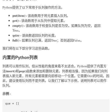
Python提供了以下常用于队列操作的方法。
put(item) -
该函数用于将元素插入队列。
get() -
该函数用于从队列中提取元素。
empty() -
该函数用于检查队列是否为空。如果队列为空，返回
True。
qsize -
该函数返回队列的长度。
full() -
如果队列已满，返回True；否则返回False。
我们将在以下部分学习这些函数。
内置的Python列表
列表可以用作队列，但从性能的角度来看不太适合。Python提供了内置方
insert()
pop()
法
和
函数来添加和删除元素。列表相当慢，因为如果我们向列
表插入新元素，所有元素都需要向前移动一个位置。它需要O(n)的时间。因
此，建议使用队列而不是列表。让我们了解以下示例，说明列表可以用作
队列。
示例 -
que = []  
