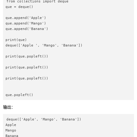
from collections import deque  

que = deque()  

que.append('Apple')  

que.append('Mango')  

que.append('Banana')  

print(que)  

deque(['Apple ', 'Mango', 'Banana'])  

print(que.popleft())  

print(que.popleft())  

print(que.popleft())  

que.popleft()  
输出：
deque(['Apple', 'Mango', 'Banana'])

Apple

Mango

Banana
