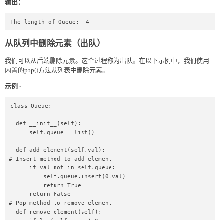
输出：
The length of Queue:  4
从队列中删除元素（出队）
我们可以从后端删除元素。这个过程称为出队。在以下示例中，我们使用
内置的pop()方法从列表中删除元素。
示例 -
class Queue:  

  def __init__(self):  

      self.queue = list()  

  def add_element(self,val):  

# Insert method to add element  

      if val not in self.queue:  

          self.queue.insert(0,val)  

          return True  

      return False  

# Pop method to remove element  

  def remove_element(self):  
