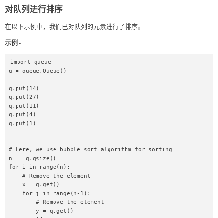
对队列进行排序
在以下示例中，我们已对队列的元素进行了排序。
示例 -
import queue  

q = queue.Queue()  

q.put(14)  

q.put(27)  

q.put(11)  

q.put(4)  

q.put(1)  

# Here, we use bubble sort algorithm for sorting  

n =  q.qsize()  

for i in range(n):  

    # Remove the element  

    x = q.get()  

    for j in range(n-1):  

        # Remove the element  

        y = q.get()  
