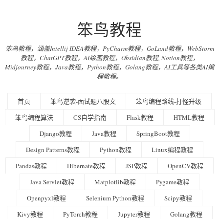
笨鸟教程
笨鸟教程，涵盖Intellij IDEA教程，PyCharm教程，GoLand教程，WebStorm
教程，ChatGPT教程，AI绘画教程，Obsidian教程, Notion教程，
Midjourney教程，Java教程，Python教程，Golang教程，AI工具等各类AI编
程教程。
首页
笨鸟逆袭-面试题八股文
笨鸟编程路线-打怪升级
笨鸟编程算法
CS自学指南
Flask教程
HTML教程
Django教程
Java教程
SpringBoot教程
Design Patterns教程
Python教程
Linux编程教程
Pandas教程
Hibernate教程
JSP教程
OpenCV教程
Java Servlet教程
Matplotlib教程
Pygame教程
Openpyxl教程
Selenium Python教程
Scipy教程
Kivy教程
PyTorch教程
Jupyter教程
Golang教程