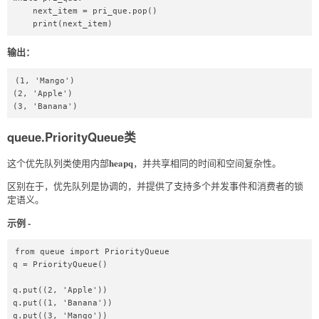
    next_item = pri_que.pop()  

    print(next_item)  
输出：
(1, 'Mango')

(2, 'Apple')

(3, 'Banana')
queue.PriorityQueue类
heapq
这个优先队列类使用内部
，并共享相同的时间和空间复杂性。
区别在于，优先队列是协调的，并提供了支持多个并发事件和消费者的锁
定语义。
示例 -
from queue import PriorityQueue  

q = PriorityQueue()  

q.put((2, 'Apple'))  

q.put((1, 'Banana'))  

q.put((3, 'Mango'))  
