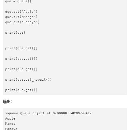
que = Queue()  

que.put('Apple')  

que.put('Mango')  

que.put('Papaya')  

print(que)  

print(que.get())  

print(que.get())  

print(que.get())  

print(que.get_nowait())  

print(que.get())  
输出：
<queue.Queue object at 0x00000114B30656A0>

Apple

Mango

Papaya
