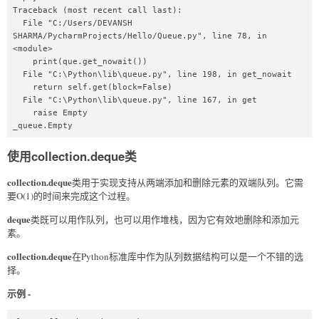
Traceback (most recent call last):

  File "C:/Users/DEVANSH 
SHARMA/PycharmProjects/Hello/Queue.py", line 78, in 
<module>

    print(que.get_nowait())

  File "C:\Python\lib\queue.py", line 198, in get_nowait

    return self.get(block=False)

  File "C:\Python\lib\queue.py", line 167, in get

    raise Empty

_queue.Empty
使用collection.deque类
collection.deque
类用于实现支持从两端添加和删除元素的双端队列。它需
要O(1)的时间来完成这个过程。
deque
类既可以用作队列，也可以用作堆栈，因为它有效地删除和添加元
素。
collection.deque
在Python标准库中作为队列数据结构可以是一个不错的选
择。
示例 -