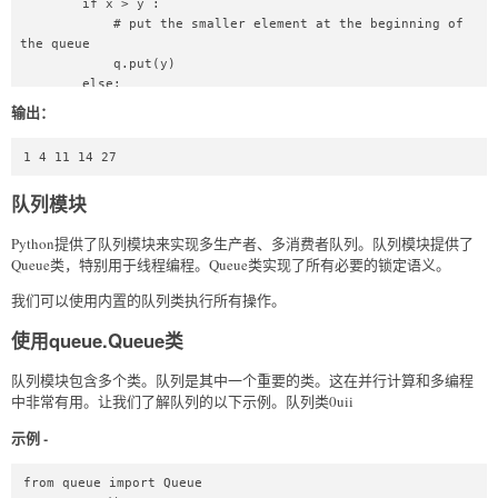
        if x > y :  

            # put the smaller element at the beginning of 
the queue  

            q.put(y)  

        else:  

            # the smaller one is put at the start of the 
输出：
queue  

            q.put(x)  

1 4 11 14 27
            x = y    # The greater element is replaced by 
the x and check again  

队列模块
    q.put(x)  

Python提供了队列模块来实现多生产者、多消费者队列。队列模块提供了
while (q.empty() == False):   

Queue类，特别用于线程编程。Queue类实现了所有必要的锁定语义。
    print(q.queue[0], end = " ")    

    q.get()  
我们可以使用内置的队列类执行所有操作。
使用queue.Queue类
队列模块包含多个类。队列是其中一个重要的类。这在并行计算和多编程
中非常有用。让我们了解队列的以下示例。队列类0uii
示例 -
from queue import Queue  
