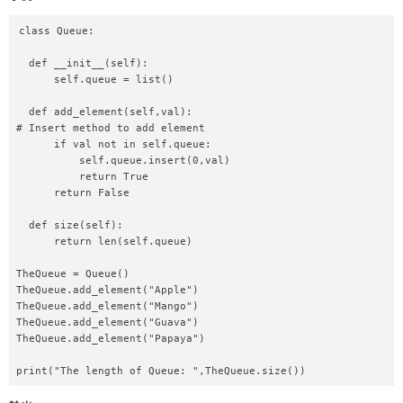
class Queue:  

  def __init__(self):  

      self.queue = list()  

  def add_element(self,val):  

# Insert method to add element  

      if val not in self.queue:  

          self.queue.insert(0,val)  

          return True  

      return False  

  def size(self):  

      return len(self.queue)  

TheQueue = Queue()  

TheQueue.add_element("Apple")  

TheQueue.add_element("Mango")  

TheQueue.add_element("Guava")  

TheQueue.add_element("Papaya")  

print("The length of Queue: ",TheQueue.size())  