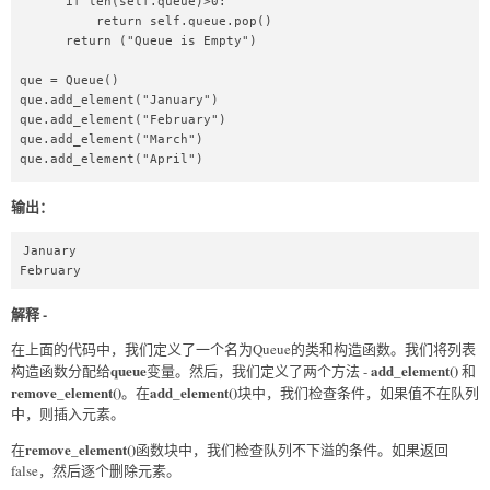
      if len(self.queue)>0:  

          return self.queue.pop()  

      return ("Queue is Empty")  

que = Queue()  

que.add_element("January")  

que.add_element("February")  

que.add_element("March")  

que.add_element("April")  

print(que)  

输出：
print(que.remove_element())  

print(que.remove_element())  
January

February
解释 -
在上面的代码中，我们定义了一个名为Queue的类和构造函数。我们将列表
queue
add_element()
构造函数分配给
变量。然后，我们定义了两个方法 -
和
remove_element()
add_element()
。在
块中，我们检查条件，如果值不在队列
中，则插入元素。
remove_element()
在
函数块中，我们检查队列不下溢的条件。如果返回
false，然后逐个删除元素。