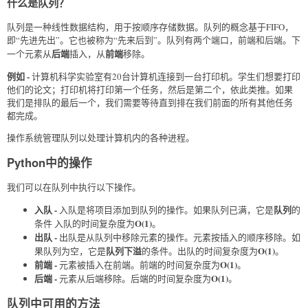
什么是队列？
队列是一种线性数据结构，用于按顺序存储数据。队列的概念基于FIFO，
即“先进先出”。它也被称为“先来后到”。队列有两个端口，前端和后端。下
后端
前端
一个元素从
插入，从
移除。
例如 -
计算机科学实验室有20台计算机连接到一台打印机。学生们想要打印
他们的论文；打印机将打印第一个任务，然后是第二个，依此类推。如果
我们是排队的最后一个，我们需要等待直到排在我们前面的所有其他任务
都完成。
操作系统管理队列以处理计算机内的各种进程。
Python中的操作
我们可以在队列中执行以下操作。
入队 -
队列
入队是将项目添加到队列的操作。如果队列已满，它是
的
O(1)
条件 入队的时间复杂度为
。
出队 -
出队是从队列中移除元素的操作。元素按插入的顺序移除。如
队列下溢
O(1)
果队列为空，它是
的条件。出队的时间复杂度为
。
前端 -
O(1)
元素被插入在前端。前端的时间复杂度为
。
后端 -
O(1)
元素从后端移除。后端的时间复杂度为
。
队列中可用的方法