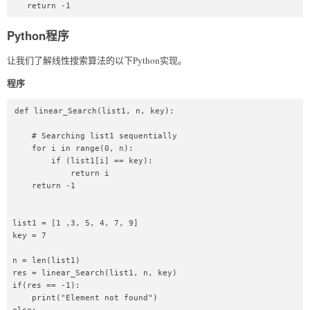
   return -1  
Python程序
让我们了解线性搜索算法的以下Python实现。
程序
def linear_Search(list1, n, key):  

    # Searching list1 sequentially  

    for i in range(0, n):  

        if (list1[i] == key):  

            return i  

    return -1  

list1 = [1 ,3, 5, 4, 7, 9]  

key = 7  

n = len(list1)  

res = linear_Search(list1, n, key)  

if(res == -1):  

    print("Element not found")  
