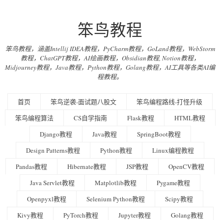
笨鸟教程
笨鸟教程，涵盖Intellij IDEA教程，PyCharm教程，GoLand教程，WebStorm
教程，ChatGPT教程，AI绘画教程，Obsidian教程, Notion教程，
Midjourney教程，Java教程，Python教程，Golang教程，AI工具等各类AI编
程教程。
首页
笨鸟逆袭-面试题八股文
笨鸟编程路线-打怪升级
笨鸟编程算法
CS自学指南
Flask教程
HTML教程
Django教程
Java教程
SpringBoot教程
Design Patterns教程
Python教程
Linux编程教程
Pandas教程
Hibernate教程
JSP教程
OpenCV教程
Java Servlet教程
Matplotlib教程
Pygame教程
Openpyxl教程
Selenium Python教程
Scipy教程
Kivy教程
PyTorch教程
Jupyter教程
Golang教程