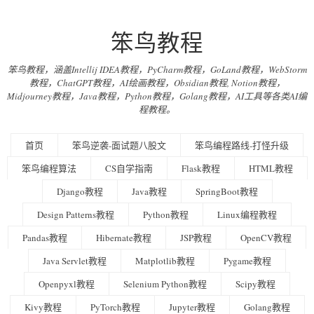
笨鸟教程
笨鸟教程，涵盖Intellij IDEA教程，PyCharm教程，GoLand教程，WebStorm
教程，ChatGPT教程，AI绘画教程，Obsidian教程, Notion教程，
Midjourney教程，Java教程，Python教程，Golang教程，AI工具等各类AI编
程教程。
首页
笨鸟逆袭-面试题八股文
笨鸟编程路线-打怪升级
笨鸟编程算法
CS自学指南
Flask教程
HTML教程
Django教程
Java教程
SpringBoot教程
Design Patterns教程
Python教程
Linux编程教程
Pandas教程
Hibernate教程
JSP教程
OpenCV教程
Java Servlet教程
Matplotlib教程
Pygame教程
Openpyxl教程
Selenium Python教程
Scipy教程
Kivy教程
PyTorch教程
Jupyter教程
Golang教程