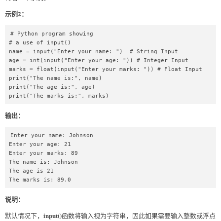
示例2：
# Python program showing  

# a use of input()  

name = input("Enter your name: ")  # String Input  

age = int(input("Enter your age: ")) # Integer Input  

marks = float(input("Enter your marks: ")) # Float Input  

print("The name is:", name)  

print("The age is:", age)  

print("The marks is:", marks)  
输出：
Enter your name: Johnson

Enter your age: 21

Enter your marks: 89

The name is: Johnson

The age is 21

The marks is: 89.0
说明：
input()
默认情况下，
函数将输入视为字符串，因此如果需要输入整数或浮点