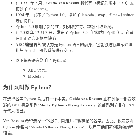
Guido Van Rossum
在 1991 年 2 月，
将代码（标记为版本 0.9.0）发
布到了 alt.sources。
1994 年，发布了 Python 1.0，增加了 lambda、map、filter 和 reduce
等新特性。
Python 2.0 增加了新特性，如列表推导、垃圾回收系统。
在 2008 年 12 月 3 日，发布了 Python 3.0（也称为 "Py3K"）。它旨
在纠正语言的根本缺陷。
ABC 编程语言
被认为是 Python 语言的前身，它能够进行异常处理
和与 Amoeba 操作系统进行交互。
以下编程语言影响了 Python：
ABC 语言。
Modula-3
为什么叫做 Python？
Guido van Rossum
在选择名字 Python 背后有一个事实。
正在阅读一部受欢
Monty Python's Flying Circus
迎的 BBC 喜剧系列“
”。这部系列节目在 1970
年代末播出。
Van Rossum 希望选择一个独特、简洁并稍微神秘的名字。因此，他决定将
Monty Python's Flying Circus
Python 命名为 "
"，以用于他们新创建的编程
语言。