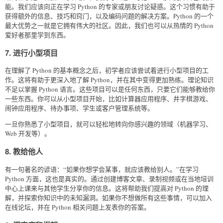
能。我们应该向正在学习 Python 的专家或朋友讨论疑惑。这个习惯有助于
获得额外的信息、技巧和窍门，以及编码问题的解决方案。Python 的一个
最大优势之一就是它拥有伟大的社区。因此，我们也可以从热情的 Python
爱好者那里学到东西。
7. 进行小型项目
在理解了 Python 的基本概念之后，初学者应该尝试着进行小型项目的工
作。这将有助于更深入地了解 Python，并在其中变得更加熟练。理论知识
不足以掌握 Python 语言。这些项目可以是任何东西，只要它们能够教给你
一些东西。你可以从小型项目开始，比如计算器应用程序、井字棋游戏、
闹钟应用程序、待办事项、学生或客户管理系统等。
一旦你熟悉了小型项目，就可以轻松地转向你感兴趣的领域（机器学习、
Web 开发等）。
8. 教给他人
有一句著名的谚语：“如果你想学会某事，就应该教给别人。”在学习
Python 方面，这也是真实的。通过创建博客文章、录制视频或在当地培训
中心上课来与其他学生分享你的信息。这将帮助我们提高对 Python 的理
解，并探索你知识中的未知漏洞。如果你不想做所有这些事情，可以加入
在线论坛，并在 Python 相关问题上发表你的答案。