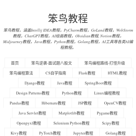
笨鸟教程
笨鸟教程，涵盖Intellij IDEA教程，PyCharm教程，GoLand教程，WebStorm
教程，ChatGPT教程，AI绘画教程，Obsidian教程, Notion教程，
Midjourney教程，Java教程，Python教程，Golang教程，AI工具等各类AI编
程教程。
首页
笨鸟逆袭-面试题八股文
笨鸟编程路线-打怪升级
笨鸟编程算法
CS自学指南
Flask教程
HTML教程
Django教程
Java教程
SpringBoot教程
Design Patterns教程
Python教程
Linux编程教程
Pandas教程
Hibernate教程
JSP教程
OpenCV教程
Java Servlet教程
Matplotlib教程
Pygame教程
Openpyxl教程
Selenium Python教程
Scipy教程
Kivy教程
PyTorch教程
Jupyter教程
Golang教程