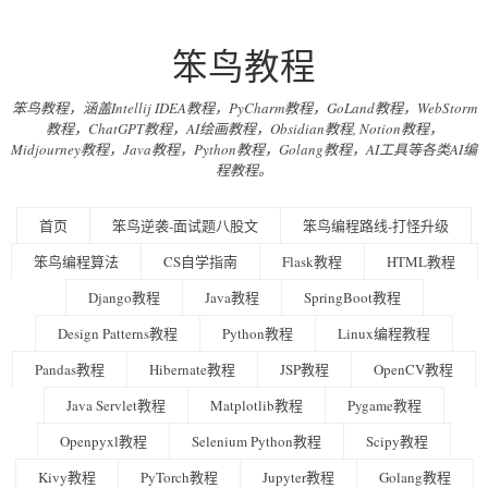
笨鸟教程
笨鸟教程，涵盖Intellij IDEA教程，PyCharm教程，GoLand教程，WebStorm
教程，ChatGPT教程，AI绘画教程，Obsidian教程, Notion教程，
Midjourney教程，Java教程，Python教程，Golang教程，AI工具等各类AI编
程教程。
首页
笨鸟逆袭-面试题八股文
笨鸟编程路线-打怪升级
笨鸟编程算法
CS自学指南
Flask教程
HTML教程
Django教程
Java教程
SpringBoot教程
Design Patterns教程
Python教程
Linux编程教程
Pandas教程
Hibernate教程
JSP教程
OpenCV教程
Java Servlet教程
Matplotlib教程
Pygame教程
Openpyxl教程
Selenium Python教程
Scipy教程
Kivy教程
PyTorch教程
Jupyter教程
Golang教程