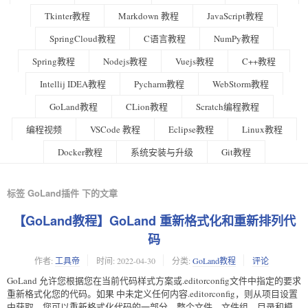
Tkinter教程
Markdown 教程
JavaScript教程
SpringCloud教程
C语言教程
NumPy教程
Spring教程
Nodejs教程
Vuejs教程
C++教程
Intellij IDEA教程
Pycharm教程
WebStorm教程
GoLand教程
CLion教程
Scratch编程教程
编程视频
VSCode 教程
Eclipse教程
Linux教程
Docker教程
系统安装与升级
Git教程
标签 GoLand插件 下的文章
【GoLand教程】GoLand 重新格式化和重新排列代
码
作者:
工具帝
时间:
2022-04-30
分类:
GoLand教程
评论
GoLand 允许您根据您在当前代码样式方案或.editorconfig文件中指定的要求
重新格式化您的代码。如果 中未定义任何内容.editorconfig，则从项目设置
中获取。您可以重新格式化代码的一部分、整个文件、文件组、目录和模