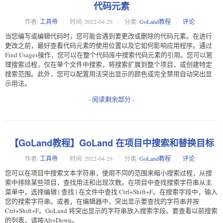
代码元素
作者:
工具帝
时间:
2022-04-29
分类:
GoLand教程
评论
当您编写或编辑代码时，您可能会遇到要更改或删除的代码元素。在进行
更改之前，最好查看代码元素的使用位置以及它如何影响应用程序。通过
Find Usages操作，您可以在整个代码库中搜索代码元素的引用。您可以管
理搜索过程，仅在单个文件中搜索，将搜索扩展到整个项目，或创建特定
搜索范围。此外，您可以配置用法突出显示的颜色或完全禁用自动突出显
示用法。
- 阅读剩余部分 -
【GoLand教程】GoLand 在项目中搜索和替换目标
作者:
工具帝
时间:
2022-04-29
分类:
GoLand教程
评论
您可以在项目中搜索文本字符串，使用不同的范围来缩小搜索过程，从搜
索中排除某些项目，查找用法和出现次数。在项目中查找搜索字符串 从主
菜单中，选择编辑 | 查找 | 在文件中查找 Ctrl+Shift+F。在搜索字段中，输入
您的搜索字符串。或者，在编辑器中，突出显示要查找的字符串并按
Ctrl+Shift+F。GoLand 将突出显示的字符串放入搜索字段。要查看以前搜索
的列表，请按Alt+Down。