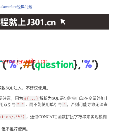
tackoverflow经典问题
导致SQL注入，不建议使用。
要注意，因为
解析为SQL语句时会自动在变量外加上
#{...}
用双引号
，而不能使用单引号
，否则可能导致无法查
" "
'
，通过CONCAT()函数拼接字符串来实现模糊
stion},'%')
，但不推荐使用。