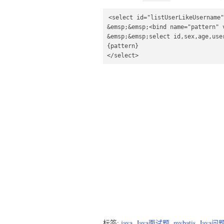
<select id="listUserLikeUsername"
&emsp;&emsp;<bind name="pattern" 
&emsp;&emsp;select id,sex,age,use
{pattern}

</select>
标签:
java
,
Java面试题
,
mybatis
,
Java