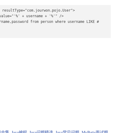
 resultType="com.jourwon.pojo.User">

value="'%' + username + '%'" />

rname,password from person where username LIKE #
问题合集
,
Java编程
,
Java问题精选
,
Java常见问题
,
MyBatis面试题