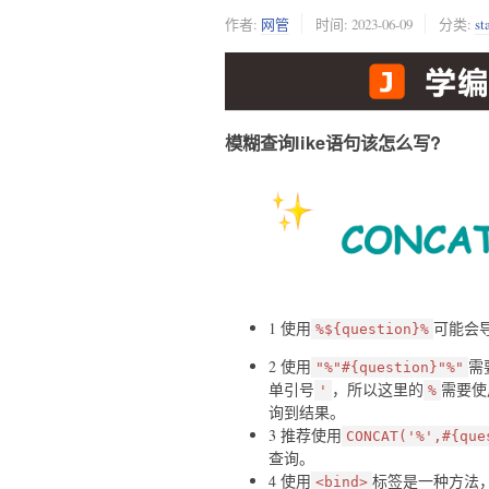
作者:
网管
时间:
2023-06-09
分类:
s
模糊查询like语句该怎么写?
1 使用
可能会
%${question}%
2 使用
需
"%"#{question}"%"
单引号
，所以这里的
需要使
'
%
询到结果。
3 推荐使用
CONCAT('%',#{que
查询。
4 使用
标签是一种方法
<bind>