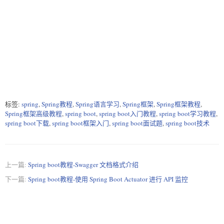
{  

this.dob = dob;  

}  

@Override  

public String toString()   

{  

//return "User [id=" + id + ", name=" + name + ", dob=" + 
dob + "]";  

return String.format("User [id=%s, name=%s, dob=%s]", id, 
name, dob);  

}  

标签:
spring
,
Spring教程
,
Spring语言学习
,
Spring框架
,
Spring框架教程
,
}  
Spring框架高级教程
,
spring boot
,
spring boot入门教程
,
spring boot学习教程
,
spring boot下载
,
spring boot框架入门
,
spring boot面试题
,
spring boot技术
上一篇:
Spring boot教程-Swagger 文档格式介绍
下一篇:
Spring boot教程-使用 Spring Boot Actuator 进行 API 监控