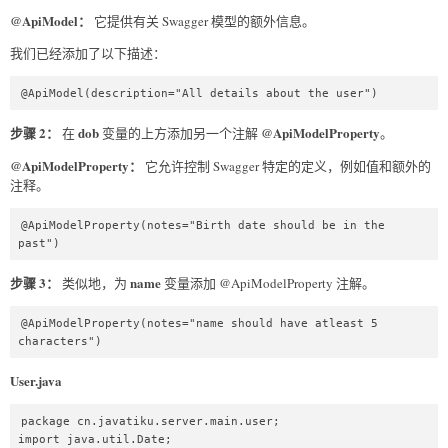
public Docket api()  

@ApiModel：
它提供有关 Swagger 模型的额外信息。
{  

我们已经添加了以下描述：
ApiInfo apiInfo;  

return new 
Docket(DocumentationType.SWAGGER_2).apiInfo(DEFAULT_API_IN
@ApiModel(description="All details about the user")  
FO).produces(DEFAULT_PRODUCES_AND_CONSUMES).consumes(DEFAU
LT_PRODUCES_AND_CONSUMES);  

步骤 2：
dob
@ApiModelProperty
在
变量的上方添加另一个注解
。
}  

}  
@ApiModelProperty：
它允许控制 Swagger 特定的定义，例如值和额外的
注释。
@ApiModelProperty(notes="Birth date should be in the 
past")  
步骤 3：
name
类似地，为
变量添加 @ApiModelProperty 注解。
@ApiModelProperty(notes="name should have atleast 5 
characters")  
User.java
package cn.javatiku.server.main.user;  

import java.util.Date;  
