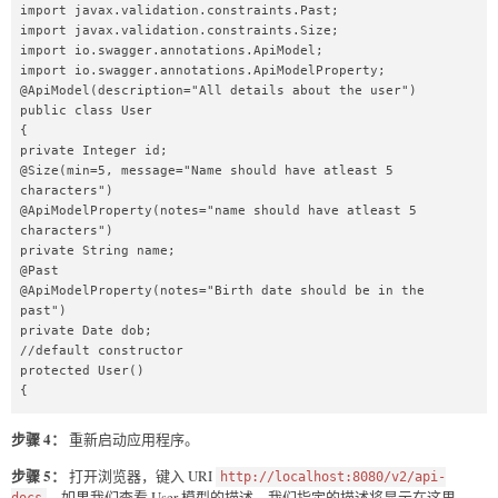
import javax.validation.constraints.Past;  

import javax.validation.constraints.Size;  

import io.swagger.annotations.ApiModel;  

import io.swagger.annotations.ApiModelProperty;  

@ApiModel(description="All details about the user")  

public class User   

{  

private Integer id;  

@Size(min=5, message="Name should have atleast 5 
characters")  

@ApiModelProperty(notes="name should have atleast 5 
characters")  

private String name;  

@Past  

@ApiModelProperty(notes="Birth date should be in the 
past")  

private Date dob;  

//default constructor     

protected User()  

{  

}  

步骤 4：
重新启动应用程序。
public User(Integer id, String name, Date dob)   

{  

步骤 5：
打开浏览器，键入 URI
http://localhost:8080/v2/api-
super();  

。如果我们查看 User 模型的描述，我们指定的描述将显示在这里。