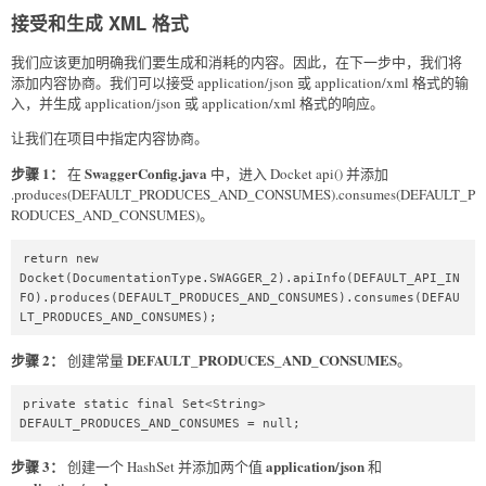
public Docket api()  

接受和生成 XML 格式
{  

ApiInfo apiInfo;  

我们应该更加明确我们要生成和消耗的内容。因此，在下一步中，我们将
return new 
Docket(DocumentationType.SWAGGER_2).apiInfo(DEFAULT_API_IN
添加内容协商。我们可以接受 application/json 或 application/xml 格式的输
FO);  

入，并生成 application/json 或 application/xml 格式的响应。
}  

让我们在项目中指定内容协商。
}  
步骤 1：
SwaggerConfig.java
在
中，进入 Docket api() 并添加
.produces(DEFAULT_PRODUCES_AND_CONSUMES).consumes(DEFAULT_P
RODUCES_AND_CONSUMES)。
return new 
Docket(DocumentationType.SWAGGER_2).apiInfo(DEFAULT_API_IN
FO).produces(DEFAULT_PRODUCES_AND_CONSUMES).consumes(DEFAU
LT_PRODUCES_AND_CONSUMES);  
步骤 2：
DEFAULT_PRODUCES_AND_CONSUMES
创建常量
。
private static final Set<String> 
DEFAULT_PRODUCES_AND_CONSUMES = null;  
步骤 3：
application/json
创建一个 HashSet 并添加两个值
和