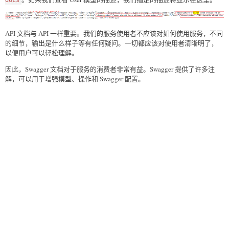
docs
this.id = id;  

this.name = name;  

this.dob = dob;  

API 文档与 API 一样重要。我们的服务使用者不应该对如何使用服务，不同
}  

的细节，输出是什么样子等有任何疑问。一切都应该对使用者清晰明了，
public Integer getId()   

以便用户可以轻松理解。
{  

return id;  

因此，Swagger 文档对于服务的消费者非常有益。Swagger 提供了许多注
}  

解，可以用于增强模型、操作和 Swagger 配置。
public void setId(Integer id)   

{  

this.id = id;  

}  

public String getName()   

{  

return name;  

}  

public void setName(String name)   

{  

this.name = name;  

}  

public Date getDob()   

{  

return dob;  

}  

public void setDob(Date dob)   
