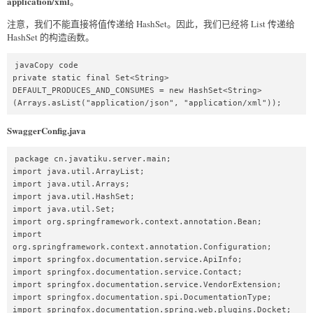
application/xml
。
注意，我们不能直接将值传递给 HashSet。因此，我们已经将 List 传递给
HashSet 的构造函数。
javaCopy code

private static final Set<String> 
DEFAULT_PRODUCES_AND_CONSUMES = new HashSet<String>
(Arrays.asList("application/json", "application/xml"));
SwaggerConfig.java
package cn.javatiku.server.main;  

import java.util.ArrayList;  

import java.util.Arrays;  

import java.util.HashSet;  

import java.util.Set;  

import org.springframework.context.annotation.Bean;  

import 
org.springframework.context.annotation.Configuration;  

import springfox.documentation.service.ApiInfo;  

import springfox.documentation.service.Contact;  

import springfox.documentation.service.VendorExtension;  

import springfox.documentation.spi.DocumentationType;  

import springfox.documentation.spring.web.plugins.Docket;  
