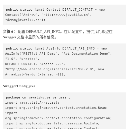
public static final Contact DEFAULT_CONTACT = new 
Contact("Andrew", "http://www.javatiku.cn", 
"demo@javatiku.cn");  
步骤 6：
配置 DEFAULT_API_INFO。在此配置中，提供我们希望在
Swagger 文档中显示的所有信息。
public static final ApiInfo DEFAULT_API_INFO = new 
ApiInfo("RESTful API Demo", "Api Documentation Demo", 
"1.0", "urn:tos",  

DEFAULT_CONTACT, "Apache 2.0", 
"http://www.apache.org/licenses/LICENSE-2.0", new 
ArrayList<VendorExtension>());  
SwaggerConfig.java
package cn.javatiku.server.main;  

import java.util.ArrayList;  

import org.springframework.context.annotation.Bean;  

import 
org.springframework.context.annotation.Configuration;  

import springfox.documentation.service.ApiInfo;  

import springfox.documentation.service.Contact;  
