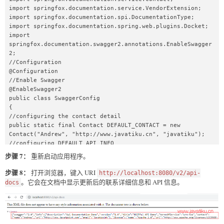
import springfox.documentation.service.VendorExtension;  

import springfox.documentation.spi.DocumentationType;  

import springfox.documentation.spring.web.plugins.Docket;  

import 
springfox.documentation.swagger2.annotations.EnableSwagger
2;  

//Configuration  

@Configuration  

//Enable Swagger  

@EnableSwagger2  

public class SwaggerConfig   

{  

//configuring the contact detail  

public static final Contact DEFAULT_CONTACT = new 
Contact("Andrew", "http://www.javatiku.cn", "javatiku");  

//configuring DEFAULT_API_INFO  

public static final ApiInfo DEFAULT_API_INFO = new 
步骤 7：
重新启动应用程序。
ApiInfo("RESTful API Demo", "Api Documentation Demo", 
"1.0", "urn:tos",  

步骤 8：
打开浏览器，键入 URI
http://localhost:8080/v2/api-
DEFAULT_CONTACT, "Apache 2.0", 
。它会在文档中显示更新后的联系详细信息和 API 信息。
docs
"http://www.apache.org/licenses/LICENSE-2.0", new 
ArrayList<VendorExtension>());  

//creating bean  

@Bean  
