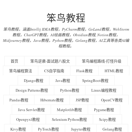
笨鸟教程
笨鸟教程，涵盖Intellij IDEA教程，PyCharm教程，GoLand教程，WebStorm
教程，ChatGPT教程，AI绘画教程，Obsidian教程, Notion教程，
Midjourney教程，Java教程，Python教程，Golang教程，AI工具等各类AI编
程教程。
首页
笨鸟逆袭-面试题八股文
笨鸟编程路线-打怪升级
笨鸟编程算法
CS自学指南
Flask教程
HTML教程
Django教程
Java教程
SpringBoot教程
Design Patterns教程
Python教程
Linux编程教程
Pandas教程
Hibernate教程
JSP教程
OpenCV教程
Java Servlet教程
Matplotlib教程
Pygame教程
Openpyxl教程
Selenium Python教程
Scipy教程
Kivy教程
PyTorch教程
Jupyter教程
Golang教程