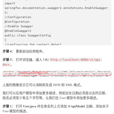
import 
springfox.documentation.swagger2.annotations.EnableSwagger
2;  

//Configuration  

@Configuration  

//Enable Swagger  

@EnableSwagger2  

public class SwaggerConfig   

{  

//configuring the contact detail  

public static final Contact DEFAULT_CONTACT = new 
步骤 4：
重新启动应用程序。
Contact("Andrew", "http://www.javatiku.cn", "javatiku");  

//configuring DEFAULT_API_INFO  

步骤 5：
打开浏览器，键入 URI
http://localhost:8080/v2/api-
public static final ApiInfo DEFAULT_API_INFO = new 
。
docs
ApiInfo("RESTful API Demo", "Api Documentation Demo", 
"1.0", "urn:tos",  

DEFAULT_CONTACT, "Apache 2.0", 
"http://www.apache.org/licenses/LICENSE-2.0", new 
上面的图像显示它可以消耗和生成 JSON 和 XML 格式。
ArrayList<VendorExtension>());  

//two format which we want to produce and consume  

我们可以在用户模型中添加更多描述，例如出生日期必须是过去的日期，
private static final Set<String> 
姓名必须至少有五个字符等。让我们在 User 模型中添加更多描述。
DEFAULT_PRODUCES_AND_CONSUMES = new HashSet<String>
(Arrays.asList("application/json","appication/xml"));  

步骤 1：
User.java
@ApiModel
打开
并在类名的上方添加
注解。添加关于
//creating bean  

User 模型的描述。
@Bean  
