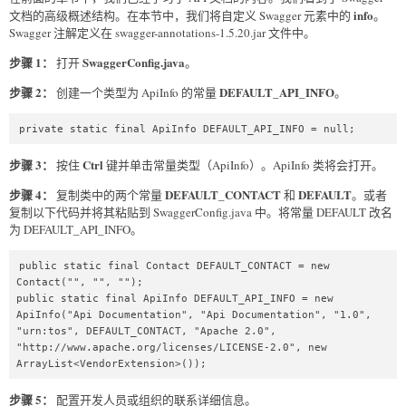
info
文档的高级概述结构。在本节中，我们将自定义 Swagger 元素中的
。
Swagger 注解定义在 swagger-annotations-1.5.20.jar 文件中。
步骤 1：
SwaggerConfig.java
打开
。
步骤 2：
DEFAULT_API_INFO
创建一个类型为 ApiInfo 的常量
。
private static final ApiInfo DEFAULT_API_INFO = null;  
步骤 3：
Ctrl
按住
键并单击常量类型（ApiInfo）。ApiInfo 类将会打开。
步骤 4：
DEFAULT_CONTACT
DEFAULT
复制类中的两个常量
和
。或者
复制以下代码并将其粘贴到 SwaggerConfig.java 中。将常量 DEFAULT 改名
为 DEFAULT_API_INFO。
public static final Contact DEFAULT_CONTACT = new 
Contact("", "", "");  

public static final ApiInfo DEFAULT_API_INFO = new 
ApiInfo("Api Documentation", "Api Documentation", "1.0", 
"urn:tos", DEFAULT_CONTACT, "Apache 2.0", 
"http://www.apache.org/licenses/LICENSE-2.0", new 
ArrayList<VendorExtension>());  
步骤 5：
配置开发人员或组织的联系详细信息。