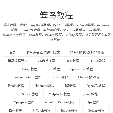
笨鸟教程
笨鸟教程，涵盖Intellij IDEA教程，PyCharm教程，GoLand教程，WebStorm
教程，ChatGPT教程，AI绘画教程，Obsidian教程, Notion教程，
Midjourney教程，Java教程，Python教程，Golang教程，AI工具等各类AI编
程教程。
首页
笨鸟逆袭-面试题八股文
笨鸟编程路线-打怪升级
笨鸟编程算法
CS自学指南
Flask教程
HTML教程
Django教程
Java教程
SpringBoot教程
Design Patterns教程
Python教程
Linux编程教程
Pandas教程
Hibernate教程
JSP教程
OpenCV教程
Java Servlet教程
Matplotlib教程
Pygame教程
Openpyxl教程
Selenium Python教程
Scipy教程
Kivy教程
PyTorch教程
Jupyter教程
Golang教程