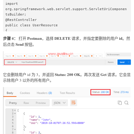
return null;  

import 
}  

org.springframework.web.servlet.support.ServletUriComponen
//method that delete a user resource  

tsBuilder;  

public User deleteById(int id)  

@RestController  

{  

public class UserResource   

Iterator<User> iterator = users.iterator();  

{  

while(iterator.hasNext())  

@Autowired  

步骤 4：
Postman
DELETE
id
打开
，选择
请求，并指定要删除的用户
。然
{  

private UserDaoService service;  

Send
后点击
按钮。
User user=iterator.next();  

@GetMapping("/users")  

if(user.getId()==id)  

public List<User> retriveAllUsers()  

{  

{  

iterator.remove();  

return service.findAll();  

return user; //returns the deleted resource back  

}  

}  

Status: 200 OK
Get
//retrieves a specific user detail  

它会删除用户 id 为 3，并返回
。再次发送
请求。它会显
}  

@GetMapping("/users/{id}")  

示除用户 3 以外的所有用户。
return null;  

public User retriveUser(@PathVariable int id)  

}  

{  

}  
User user= service.findOne(id);  

if(user==null)  

//runtime exception  

throw new UserNotFoundException("id: "+ id);  

return user;  

}  

//method that delete a user resource  

//if the user deleted successfully it returns status 200 