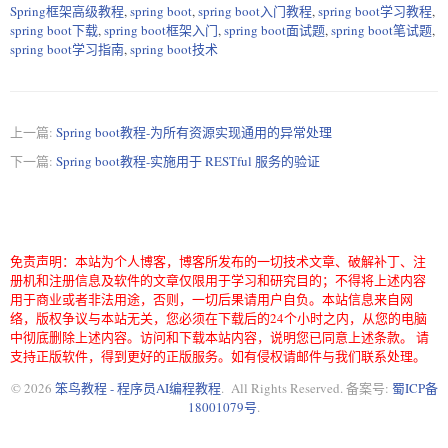
Spring框架高级教程
,
spring boot
,
spring boot入门教程
,
spring boot学习教程
,
spring boot下载
,
spring boot框架入门
,
spring boot面试题
,
spring boot笔试题
,
spring boot学习指南
,
spring boot技术
上一篇:
Spring boot教程-为所有资源实现通用的异常处理
下一篇:
Spring boot教程-实施用于 RESTful 服务的验证
免责声明：本站为个人博客，博客所发布的一切技术文章、破解补丁、注
册机和注册信息及软件的文章仅限用于学习和研究目的；不得将上述内容
用于商业或者非法用途，否则，一切后果请用户自负。本站信息来自网
络，版权争议与本站无关，您必须在下载后的24个小时之内，从您的电脑
中彻底删除上述内容。访问和下载本站内容，说明您已同意上述条款。 请
支持正版软件，得到更好的正版服务。如有侵权请邮件与我们联系处理。
© 2026
笨鸟教程 - 程序员AI编程教程
. All Rights Reserved. 备案号:
蜀ICP备
18001079号
.