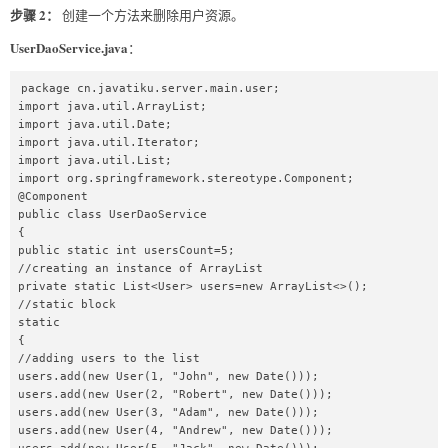
步骤 2：
创建一个方法来删除用户资源。
UserDaoService.java
：
package cn.javatiku.server.main.user;  

import java.util.ArrayList;  

import java.util.Date;  

import java.util.Iterator;  

import java.util.List;  

import org.springframework.stereotype.Component;  

@Component  

public class UserDaoService   

{  

public static int usersCount=5;  

//creating an instance of ArrayList  

private static List<User> users=new ArrayList<>();  

//static block   

static  

{  

//adding users to the list  

users.add(new User(1, "John", new Date()));  

users.add(new User(2, "Robert", new Date()));  

users.add(new User(3, "Adam", new Date()));  

users.add(new User(4, "Andrew", new Date()));  
