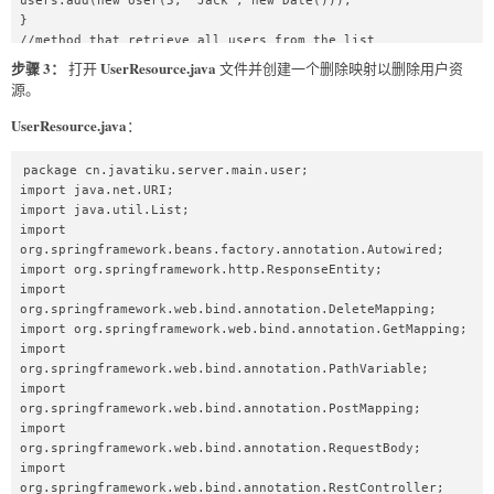
users.add(new User(5, "Jack", new Date()));  

}  

//method that retrieve all users from the list  

public List<User> findAll()  

步骤 3：
UserResource.java
打开
文件并创建一个删除映射以删除用户资
{  

源。
return users;  

}  

UserResource.java
：
//method that adds a user in the list   

public User save(User user)  

package cn.javatiku.server.main.user;  

{  

import java.net.URI;  

if(user.getId()==null)  

import java.util.List;  

{  

import 
user.setId(++usersCount);  

org.springframework.beans.factory.annotation.Autowired;  

}  

import org.springframework.http.ResponseEntity;  

users.add(user);  

import 
return user;  

org.springframework.web.bind.annotation.DeleteMapping;  

}  

import org.springframework.web.bind.annotation.GetMapping;  

//method that find a particular user from the list  

import 
public User findOne(int id)  

org.springframework.web.bind.annotation.PathVariable;  

{  

import 
for(User user:users)  

org.springframework.web.bind.annotation.PostMapping;  

{  

import 
if(user.getId()==id)  

org.springframework.web.bind.annotation.RequestBody;  

return user;  

import 
}  

org.springframework.web.bind.annotation.RestController;  
