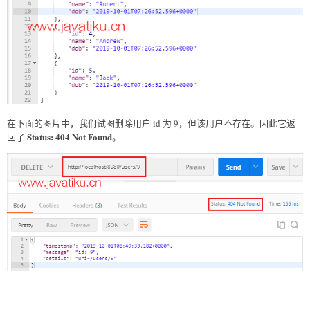
OK otherwise 404 Not Found  

@DeleteMapping("/users/{id}")  

public void deleteUser(@PathVariable int id)  

{  

User user= service.deleteById(id);  

if(user==null)  

//runtime exception  

throw new UserNotFoundException("id: "+ id);  

}  

在下面的图片中，我们试图删除用户 id 为 9，但该用户不存在。因此它返
//method that posts a new user detail and returns the 
status of the user resource  

Status: 404 Not Found
回了
。
@PostMapping("/users")  

public ResponseEntity<Object> createUser(@RequestBody User 
user)    

{  

User sevedUser=service.save(user);    

URI 
location=ServletUriComponentsBuilder.fromCurrentRequest().
path("/{id}").buildAndExpand(sevedUser.getId()).toUri();  

return ResponseEntity.created(location).build();  

}  

}  