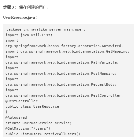
步骤 3：
保存创建的用户。
UserResource.java
：
package cn.javatiku.server.main.user;  

import java.util.List;  

import 
org.springframework.beans.factory.annotation.Autowired;  

import org.springframework.web.bind.annotation.GetMapping;  

import 
org.springframework.web.bind.annotation.PathVariable;  

import 
org.springframework.web.bind.annotation.PostMapping;  

import 
org.springframework.web.bind.annotation.RequestBody;  

import 
org.springframework.web.bind.annotation.RestController;  

@RestController  

public class UserResource   

{  

@Autowired  

private UserDaoService service;  

@GetMapping("/users")  

public List<User> retriveAllUsers()  
