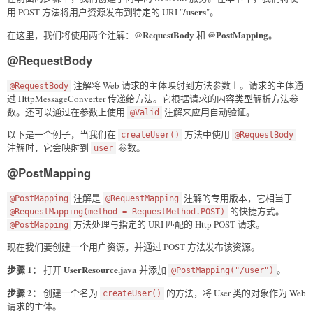
/users
用 POST 方法将用户资源发布到特定的 URI "
"。
@RequestBody
@PostMapping
在这里，我们将使用两个注解：
和
。
@RequestBody
注解将 Web 请求的主体映射到方法参数上。请求的主体通
@RequestBody
过 HttpMessageConverter 传递给方法。它根据请求的内容类型解析方法参
数。还可以通过在参数上使用
注解来应用自动验证。
@Valid
以下是一个例子，当我们在
方法中使用
createUser()
@RequestBody
注解时，它会映射到
参数。
user
@PostMapping
注解是
注解的专用版本，它相当于
@PostMapping
@RequestMapping
的快捷方式。
@RequestMapping(method = RequestMethod.POST)
方法处理与指定的 URI 匹配的 Http POST 请求。
@PostMapping
现在我们要创建一个用户资源，并通过 POST 方法发布该资源。
步骤 1：
UserResource.java
打开
并添加
。
@PostMapping("/user")
步骤 2：
创建一个名为
的方法，将 User 类的对象作为 Web
createUser()
请求的主体。