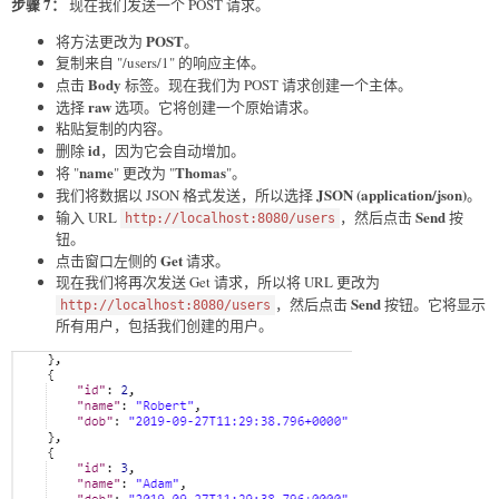
步骤 7：
现在我们发送一个 POST 请求。
POST
将方法更改为
。
复制来自 "/users/1" 的响应主体。
Body
点击
标签。现在我们为 POST 请求创建一个主体。
raw
选择
选项。它将创建一个原始请求。
粘贴复制的内容。
id
删除
，因为它会自动增加。
name
Thomas
将 "
" 更改为 "
"。
JSON (application/json)
我们将数据以 JSON 格式发送，所以选择
。
Send
输入 URL
，然后点击
按
http://localhost:8080/users
钮。
Get
点击窗口左侧的
请求。
现在我们将再次发送 Get 请求，所以将 URL 更改为
Send
，然后点击
按钮。它将显示
http://localhost:8080/users
所有用户，包括我们创建的用户。