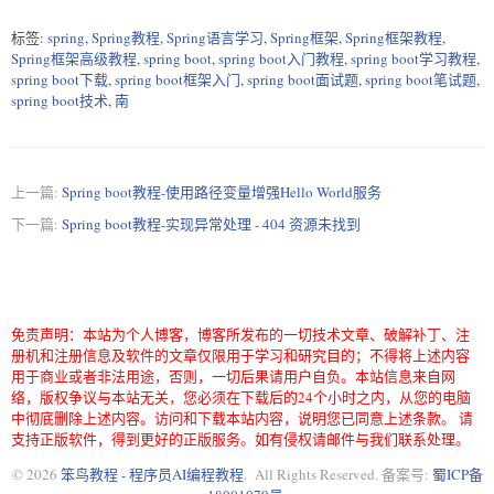
标签:
spring
,
Spring教程
,
Spring语言学习
,
Spring框架
,
Spring框架教程
,
Spring框架高级教程
,
spring boot
,
spring boot入门教程
,
spring boot学习教程
,
spring boot下载
,
spring boot框架入门
,
spring boot面试题
,
spring boot笔试题
,
spring boot技术
,
南
上一篇:
Spring boot教程-使用路径变量增强Hello World服务
下一篇:
Spring boot教程-实现异常处理 - 404 资源未找到
免责声明：本站为个人博客，博客所发布的一切技术文章、破解补丁、注
册机和注册信息及软件的文章仅限用于学习和研究目的；不得将上述内容
用于商业或者非法用途，否则，一切后果请用户自负。本站信息来自网
络，版权争议与本站无关，您必须在下载后的24个小时之内，从您的电脑
中彻底删除上述内容。访问和下载本站内容，说明您已同意上述条款。 请
支持正版软件，得到更好的正版服务。如有侵权请邮件与我们联系处理。
© 2026
笨鸟教程 - 程序员AI编程教程
. All Rights Reserved. 备案号:
蜀ICP备