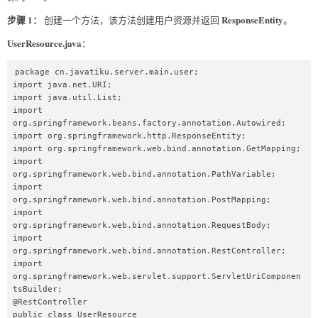
步骤 1：
ResponseEntity
创建一个方法，该方法创建用户资源并返回
。
UserResource.java
：
package cn.javatiku.server.main.user;  

import java.net.URI;  

import java.util.List;  

import 
org.springframework.beans.factory.annotation.Autowired;  

import org.springframework.http.ResponseEntity;  

import org.springframework.web.bind.annotation.GetMapping;  

import 
org.springframework.web.bind.annotation.PathVariable;  

import 
org.springframework.web.bind.annotation.PostMapping;  

import 
org.springframework.web.bind.annotation.RequestBody;  

import 
org.springframework.web.bind.annotation.RestController;  

import 
org.springframework.web.servlet.support.ServletUriComponen
tsBuilder;  

@RestController  

public class UserResource   
