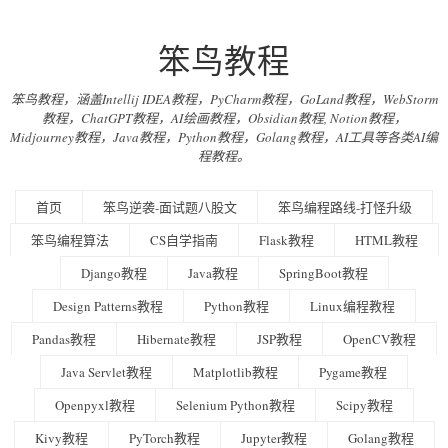
笨鸟教程
笨鸟教程，涵盖Intellij IDEA教程，PyCharm教程，GoLand教程，WebStorm
教程，ChatGPT教程，AI绘画教程，Obsidian教程, Notion教程，
Midjourney教程，Java教程，Python教程，Golang教程，AI工具等各类AI编
程教程。
首页
笨鸟逆袭-面试题八股文
笨鸟编程路线-打怪升级
笨鸟编程算法
CS自学指南
Flask教程
HTML教程
Django教程
Java教程
SpringBoot教程
Design Patterns教程
Python教程
Linux编程教程
Pandas教程
Hibernate教程
JSP教程
OpenCV教程
Java Servlet教程
Matplotlib教程
Pygame教程
Openpyxl教程
Selenium Python教程
Scipy教程
Kivy教程
PyTorch教程
Jupyter教程
Golang教程