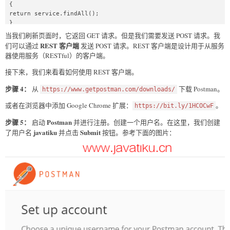
{  

return service.findAll();  

}  

//retrieves a specific user detail  

当我们刷新页面时，它返回 GET 请求。但是我们需要发送 POST 请求。我
@GetMapping("/users/{id}")  

REST 客户端
们可以通过
发送 POST 请求。REST 客户端是设计用于从服务
public User retriveUser(@PathVariable int id)  

器使用服务（RESTful）的客户端。
{  

return service.findOne(id);  

接下来，我们来看看如何使用 REST 客户端。
}  

步骤 4：
//method that posts a new user detail   

从
下载 Postman。
https://www.getpostman.com/downloads/
@PostMapping("/users")  

或者在浏览器中添加 Google Chrome 扩展：
。
https://bit.ly/1HCOCwF
public void createUser(@RequestBody User user)  

{  

步骤 5：
Postman
启动
并进行注册。创建一个用户名。在这里，我们创建
User sevedUser=service.save(user);    

javatiku
Submit
了用户名
并点击
按钮。参考下面的图片：
}  

}  