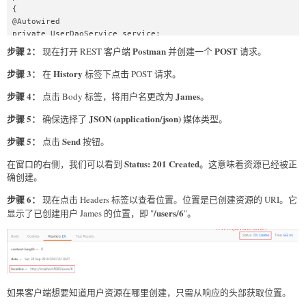
{  

@Autowired  

private UserDaoService service;  

@GetMapping("/users")  

步骤 2：
Postman
POST
现在打开 REST 客户端
并创建一个
请求。
public List<User> retriveAllUsers()  

{  

步骤 3：
History
在
标签下点击 POST 请求。
return service.findAll();  

步骤 4：
James
点击 Body 标签，将用户名更改为
。
}  

//retrieves a specific user detail  

步骤 5：
JSON (application/json)
确保选择了
媒体类型。
@GetMapping("/users/{id}")  

public User retriveUser(@PathVariable int id)  

步骤 5：
Send
点击
按钮。
{  

return service.findOne(id);  

Status: 201 Created
在窗口的右侧，我们可以看到
。这意味着资源已经被正
}  

确创建。
//method that posts a new user detail and returns the 
status of HTTP and location of the user resource  

步骤 6：
现在点击 Headers 标签以查看位置。位置是已创建资源的 URI。它
@PostMapping("/users")  

/users/6
显示了已创建用户 James 的位置，即 "
"。
public ResponseEntity<Object> createUser(@RequestBody User 
user)  

{  

User sevedUser=service.save(user);    

URI 
location=ServletUriComponentsBuilder.fromCurrentRequest().
如果客户端想要知道用户资源在哪里创建，只需从响应的头部获取位置。
path("/{id}").buildAndExpand(sevedUser.getId()).toUri();  

return ResponseEntity.created(location).build();  
