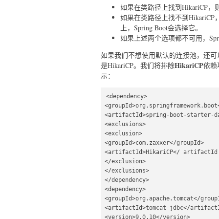
如果在类路径上找到HikariCP，则
如果在类路径上找不到HikariCP，则
上，Spring Boot会选择它。
如果上述两个选项都不可用，Sprin
如果我们不想使用默认的连接池，还可以手
HikariCP
是HikariCP。我们将排除
依赖
示：
<dependency>  

<groupId>org.springframework.boot<
<artifactId>spring-boot-starter-da
<exclusions>  

<exclusion>  

<groupId>com.zaxxer</groupId>  

<artifactId>HikariCP</ artifactId 
</exclusion>  

</exclusions>  

</dependency>  

<dependency>  

<groupId>org.apache.tomcat</groupI
<artifactId>tomcat-jdbc</artifactI
<version>9.0.10</version>  
