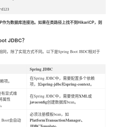
 

rd123  
kariCP作为数据库连接池。如果在类路径上找不到HikariCP，则
。
ot JDBC？
BC的功能相同，除了实现方式不同。以下是Spring Boot JBDC相对于
Spring JDBC
在Spring JDBC中，需要配置多个依赖
赖项。
spring-jdbc
spring-context
项，如
和
。
果没有显式维
XML
在Spring JDBC中，需要使用
或
以将属性
javaconfig
创建数据库bean。
e
。
必须注册模板bean，如
PlatformTransactionManager、
 Boot会自动
JDBCTemplate、