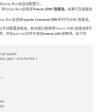
Spring Boot会自动配置它。
Tomcat JDBC连接池
Spring Boot会查找
。如果它在类路径
Apache Commons DBCP2
g Boot会选择
作为JDBC连接池。
动配置连接池。假设我们想使用Tomcat JDBC连接池而不
tomcat-jdbc
项，并在pom.xml文件中添加
依赖项，如下所
/groupId>  

ta-jpa</ artifactId >  

>  

d>  

d>  
