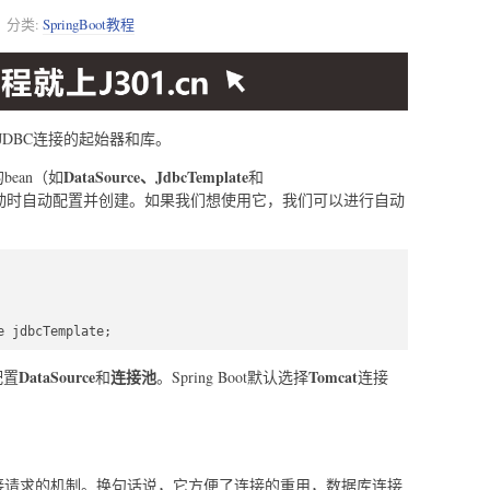
分类:
SpringBoot教程
JDBC连接的起始器和库。
DataSource、JdbcTemplate
的bean（如
和
动时自动配置并创建。如果我们想使用它，我们可以进行自动
e jdbcTemplate;  
DataSource
连接池
Tomcat
配置
和
。Spring Boot默认选择
连接
接请求的机制。换句话说，它方便了连接的重用，数据库连接