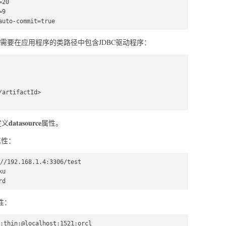
20  

9  

auto-commit=true  
需要在应用程序的类路径中包含JDBC驱动程序：
artifactId>  

datasource
定义
属性。
属性：
//192.168.1.4:3306/test  

u  

rd  
性：
:thin:@localhost:1521:orcl  
