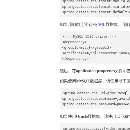
spring.datasource.tomcat.max-idle=
spring.datasource.tomcat.min-idle=
spring.datasource.tomcat.default-
如果我们想连接到
MySQL
数据库，我们
<!-- MySQL JDBC driver -->  

<dependency>  

<groupId>mysql</groupId>  

<artifactId>mysql-connector-java</
</dependency>     
application.properties
然后，在
文件中
MySQL
如果使用
数据库，请使用以下
spring.datasource.url=jdbc:mysql:
spring.datasource.username=javatik
spring.datasource.password=passwo
Oracle
如果使用
数据库，请使用以下属
spring.datasource.url=jdbc:oracle