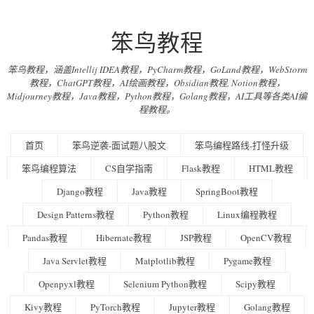
笨鸟教程
笨鸟教程，涵盖Intellij IDEA教程，PyCharm教程，GoLand教程，WebStorm
教程，ChatGPT教程，AI绘画教程，Obsidian教程, Notion教程，
Midjourney教程，Java教程，Python教程，Golang教程，AI工具等各类AI编
程教程。
首页
笨鸟逆袭-面试题八股文
笨鸟编程路线-打怪升级
笨鸟编程算法
CS自学指南
Flask教程
HTML教程
Django教程
Java教程
SpringBoot教程
Design Patterns教程
Python教程
Linux编程教程
Pandas教程
Hibernate教程
JSP教程
OpenCV教程
Java Servlet教程
Matplotlib教程
Pygame教程
Openpyxl教程
Selenium Python教程
Scipy教程
Kivy教程
PyTorch教程
Jupyter教程
Golang教程