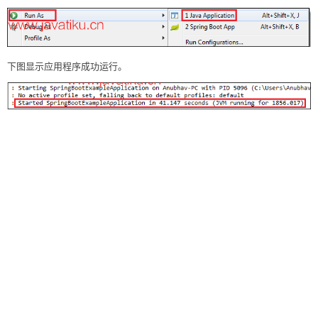
<groupId>org.springframework.boot</groupId>  

<artifactId>spring-boot-starter-test</artifactId>  

<scope>test</scope>  

<exclusions>  

<exclusion>  

下图显示应用程序成功运行。
<groupId>org.junit.vintage</groupId>  

<artifactId>junit-vintage-engine</artifactId>  

</exclusion>  

</exclusions>  

</dependency>  

</dependencies>  

<build>  

<plugins>  

<plugin>  

<groupId>org.springframework.boot</groupId>  

<artifactId>spring-boot-maven-plugin</artifactId>  

</plugin>  

</plugins>  

</build>  

<repositories>  

<repository>  

<id>spring-milestones</id>  

<name>Spring Milestones</name>  

<url>https://repo.spring.io/milestone</url>  

</repository>  
