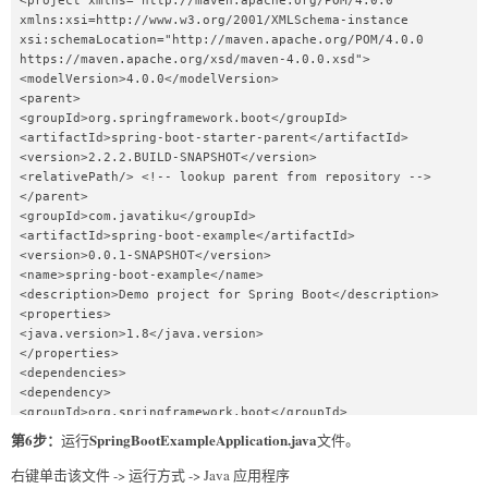
<project xmlns="http://maven.apache.org/POM/4.0.0" 
xmlns:xsi=http://www.w3.org/2001/XMLSchema-instance 
xsi:schemaLocation="http://maven.apache.org/POM/4.0.0 
https://maven.apache.org/xsd/maven-4.0.0.xsd">  

<modelVersion>4.0.0</modelVersion>  

<parent>  

<groupId>org.springframework.boot</groupId>  

<artifactId>spring-boot-starter-parent</artifactId>  

<version>2.2.2.BUILD-SNAPSHOT</version>  

<relativePath/> <!-- lookup parent from repository -->  

</parent>  

<groupId>com.javatiku</groupId>  

<artifactId>spring-boot-example</artifactId>  

<version>0.0.1-SNAPSHOT</version>  

<name>spring-boot-example</name>  

<description>Demo project for Spring Boot</description>  

<properties>  

<java.version>1.8</java.version>  

</properties>  

<dependencies>  

<dependency>  

<groupId>org.springframework.boot</groupId>  

<artifactId>spring-boot-starter</artifactId>  

第6步：
SpringBootExampleApplication.java
运行
文件。
</dependency>  

<dependency>  

右键单击该文件 -> 运行方式 -> Java 应用程序