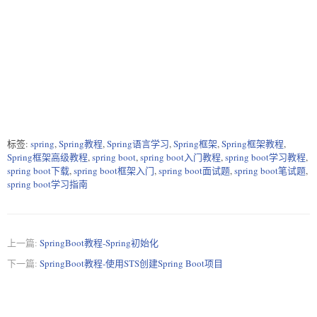
<repository>  

<id>spring-snapshots</id>  

<name>Spring Snapshots</name>  

<url>https://repo.spring.io/snapshot</url>  

<snapshots>  

<enabled>true</enabled>  

</snapshots>  

</repository>  

</repositories>  

<pluginRepositories>  

<pluginRepository>  

标签:
spring
,
Spring教程
,
Spring语言学习
,
Spring框架
,
Spring框架教程
,
<id>spring-milestones</id>  

Spring框架高级教程
,
spring boot
,
spring boot入门教程
,
spring boot学习教程
,
<name>Spring Milestones</name>  

<url>https://repo.spring.io/milestone</url>  

spring boot下载
,
spring boot框架入门
,
spring boot面试题
,
spring boot笔试题
,
</pluginRepository>  

spring boot学习指南
<pluginRepository>  

<id>spring-snapshots</id>  

<name>Spring Snapshots</name>  

<url>https://repo.spring.io/snapshot</url>  

上一篇:
SpringBoot教程-Spring初始化
<snapshots>  

<enabled>true</enabled>  

下一篇:
SpringBoot教程-使用STS创建Spring Boot项目
</snapshots>  

</pluginRepository>  

</pluginRepositories>  

</project>  