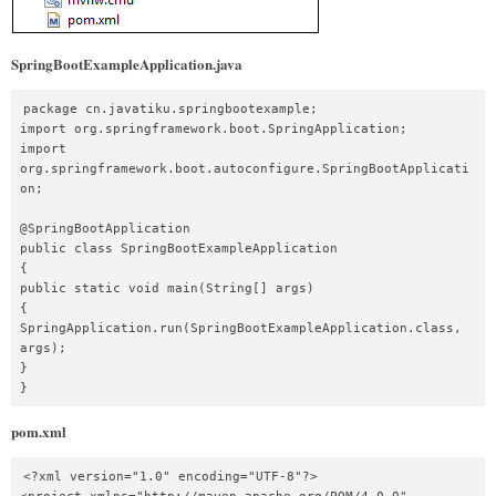
SpringBootExampleApplication.java
package cn.javatiku.springbootexample;  

import org.springframework.boot.SpringApplication;  

import 
org.springframework.boot.autoconfigure.SpringBootApplicati
on;  

@SpringBootApplication  

public class SpringBootExampleApplication   

{  

public static void main(String[] args)   

{  

SpringApplication.run(SpringBootExampleApplication.class, 
args);  

}  

}  
pom.xml
<?xml version="1.0" encoding="UTF-8"?>  
