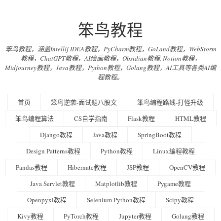
笨鸟教程
笨鸟教程，涵盖Intellij IDEA教程，PyCharm教程，GoLand教程，WebStorm
教程，ChatGPT教程，AI绘画教程，Obsidian教程, Notion教程，
Midjourney教程，Java教程，Python教程，Golang教程，AI工具等各类AI编
程教程。
首页
笨鸟逆袭-面试题八股文
笨鸟编程路线-打怪升级
笨鸟编程算法
CS自学指南
Flask教程
HTML教程
Django教程
Java教程
SpringBoot教程
Design Patterns教程
Python教程
Linux编程教程
Pandas教程
Hibernate教程
JSP教程
OpenCV教程
Java Servlet教程
Matplotlib教程
Pygame教程
Openpyxl教程
Selenium Python教程
Scipy教程
Kivy教程
PyTorch教程
Jupyter教程
Golang教程