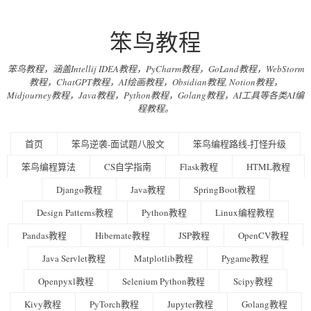
笨鸟教程
笨鸟教程，涵盖Intellij IDEA教程，PyCharm教程，GoLand教程，WebStorm
教程，ChatGPT教程，AI绘画教程，Obsidian教程, Notion教程，
Midjourney教程，Java教程，Python教程，Golang教程，AI工具等各类AI编
程教程。
首页
笨鸟逆袭-面试题八股文
笨鸟编程路线-打怪升级
笨鸟编程算法
CS自学指南
Flask教程
HTML教程
Django教程
Java教程
SpringBoot教程
Design Patterns教程
Python教程
Linux编程教程
Pandas教程
Hibernate教程
JSP教程
OpenCV教程
Java Servlet教程
Matplotlib教程
Pygame教程
Openpyxl教程
Selenium Python教程
Scipy教程
Kivy教程
PyTorch教程
Jupyter教程
Golang教程