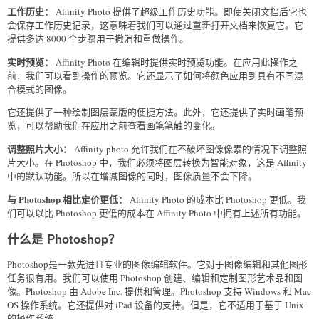
工作历史：
Affinity Photo 提供了超级工作历史功能。即使关闭文档后它也
会保存工作历史记录，这意味着我们可以通过重新打开文档来恢复它。它
提供多达 8000 个步骤用于撤消和重做操作。
实时预览：
Affinity Photo 在编辑时提供实时预览功能。在应用此操作之
前，我们可以看到操作的预览。它还显示了如何将颜色应用到具有不同混
合模式的图像。
它还提供了一种绘制图层蒙版的便捷方法。此外，它还提供了实时画笔预
览，可以帮助我们在应用之前查看画笔笔触的变化。
调整照片大小：
Affinity photo 允许我们在不破坏图像像素的情况下调整照
片大小。在 Photoshop 中，我们必须将图层转换为智能对象，这是 Affinity
中的默认功能。所以在增减图像的同时，图像质量不会下降。
与 Photoshop 相比定价更低：
Affinity Photo 的成本比 Photoshop 更低。我
们可以以比 Photoshop 更低的成本在 Affinity Photo 中拥有上述所有功能。
什么是 Photoshop？
Photoshop是一款先进且专业的图像编辑软件。它对于图像编辑和其他图形
任务很有用。我们可以使用 Photoshop 创建、编辑和定制图形艺术品和图
像。Photoshop 由 Adobe Inc. 提供和管理。Photoshop 支持 Windows 和 Mac
OS 操作系统。它还提供对 iPad 设备的支持。但是，它不适用于基于 Unix
的操作系统。