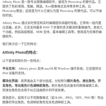
Affinity Photo 是一款专业图像编辑软件，被视为 Photoshop 的替代品。它
提供了色彩增强、笔触、精选、Raw图像格式支持等多种工具，比
Photoshop便宜；这就是为什么它被认为是 Photoshop 的替代品，可以节省
你的钱。
Affinity Photo 通过实时预览和实时编辑提供卓越的性能。它带有一组内置
过滤器。此外，它还支持最多 8000 个步骤的多次撤消和重做操作。其他几
个功能，例如高级图层、HDR 支持、基本编辑工具等，使其成为完美的编
辑软件。
我们来讨论一下它的特点：
Affinity Photo的特点：
以下是亲和照片的一些特点：
平台支持：
Affinity photo 支持 macOS 和 Windows 操作系统。它还提供对
iPad 设备的支持。
模块化界面：
照片角色、液化角色、开
其界面由五个部分组成，分别称为
发角色、导出角色
色调映射角色
和
。照片角色包含基本的图像编辑工具，
而液化角色包含用于纠正扭曲照片的环绕效果。
其他部分，如用于以不同图像格式（如 RAW、JPEG、TIFF、PNG 等）导出
图像的导出角色，色调映射角色包含色调映射工具。