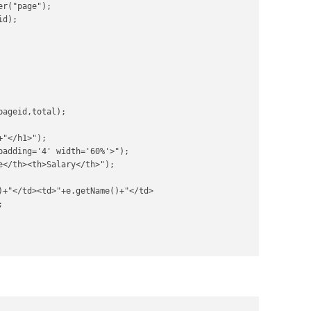
r("page");  

d);  

ageid,total);  

"</h1>");  

padding='4' width='60%'>");  

e</th><th>Salary</th>");  

  
