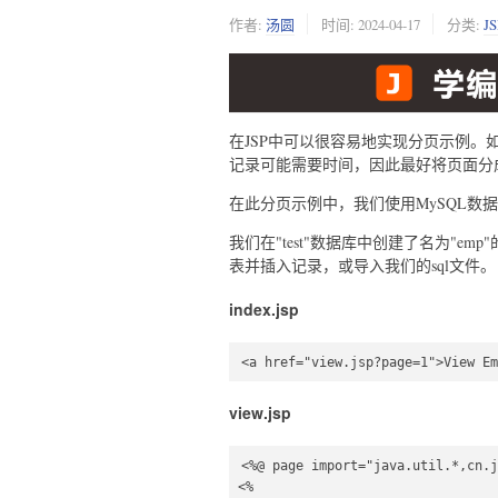
作者:
汤圆
时间:
2024-04-17
分类:
J
在JSP中可以很容易地实现分页示例
记录可能需要时间，因此最好将页面分
在此分页示例中，我们使用MySQL数
我们在"test"数据库中创建了名为"emp
表并插入记录，或导入我们的sql文件。
index.jsp
<a href="view.jsp?page=1">View Em
view.jsp
<%@ page import="java.util.*,cn.j
<%  
