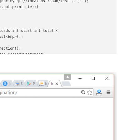
jdbc:mysql://localhost:3306/test","","");  

1)+","+total);  
