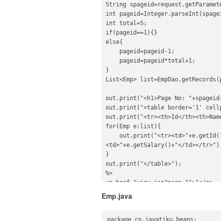
String spageid=request.getParamete
int pageid=Integer.parseInt(spagei
int total=5;  

if(pageid==1){}  

else{  

    pageid=pageid-1;  

    pageid=pageid*total+1;  

}  

List<Emp> list=EmpDao.getRecords(p
out.print("<h1>Page No: "+spageid+
out.print("<table border='1' cell
out.print("<tr><th>Id</th><th>Nam
for(Emp e:list){  

    out.print("<tr><td>"+e.getId()+"</td><td>"+e.getName()+"</td>  

<td>"+e.getSalary()+"</td></tr>");
}  

out.print("</table>");  

%>  

<a href="view.jsp?page=1">1</a>  

<a href="view.jsp?page=2">2</a>  

Emp.java
<a href="view.jsp?page=3">3</a>  
package cn.javatiku.beans;  
