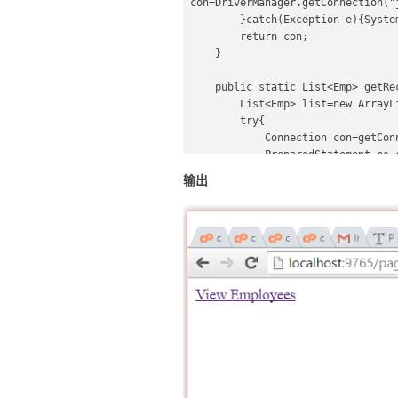
con=DriverManager.getConnection("
        }catch(Exception e){System.out.println(e);}  

        return con;  

    }  

    public static List<Emp> getRecords(int start,int total){  

        List<Emp> list=new ArrayList<Emp>();  

        try{  

            Connection con=getConnection();  

            PreparedStatement ps=con.prepareStatement(  

"select * from emp limit "+(start-
输出
            ResultSet rs=ps.executeQuery();  

            while(rs.next()){  

                Emp e=new Emp();  

                e.setId(rs.getInt(1));  

                e.setName(rs.getString(2));  

                e.setSalary(rs.getFloat(3));  

                list.add(e);  

            }  

            con.close();  

        }catch(Exception e){System.out.println(e);}  

        return list;  

    }  

}  