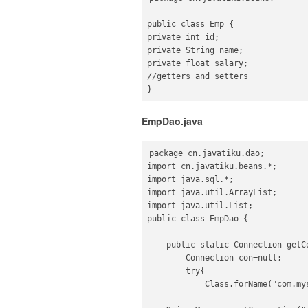
public class Emp {  

private int id;  

private String name;  

private float salary;  

//getters and setters  

}  
EmpDao.java
package cn.javatiku.dao;  

import cn.javatiku.beans.*;  

import java.sql.*;  

import java.util.ArrayList;  

import java.util.List;  

public class EmpDao {  

    public static Connection getConnection(){  

        Connection con=null;  

        try{  

            Class.forName("com.mysql.jdbc.Driver");  
