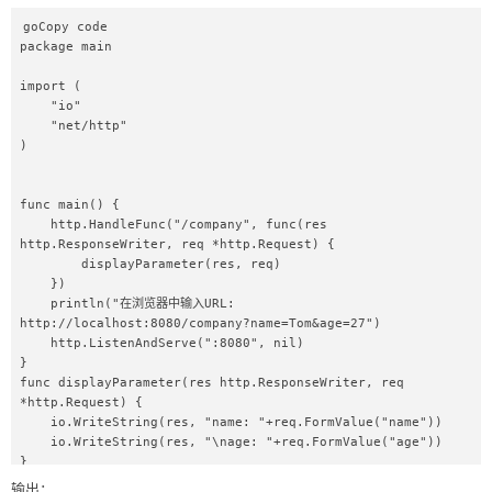
goCopy code

package main  

import (  

    "io"  

    "net/http"  

)  

func main() {  

    http.HandleFunc("/company", func(res 
http.ResponseWriter, req *http.Request) {  

        displayParameter(res, req)  

    })  

    println("在浏览器中输入URL: 
http://localhost:8080/company?name=Tom&age=27")  

    http.ListenAndServe(":8080", nil)  

}  

func displayParameter(res http.ResponseWriter, req 
*http.Request) {  

    io.WriteString(res, "name: "+req.FormValue("name"))  

    io.WriteString(res, "\nage: "+req.FormValue("age"))  

}  
输出：