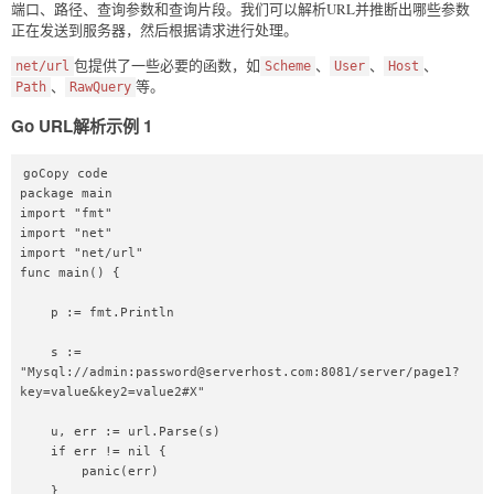
端口、路径、查询参数和查询片段。我们可以解析URL并推断出哪些参数
正在发送到服务器，然后根据请求进行处理。
包提供了一些必要的函数，如
、
、
、
net/url
Scheme
User
Host
、
等。
Path
RawQuery
Go URL解析示例 1
goCopy code

package main  

import "fmt"  

import "net"  

import "net/url"  

func main() {  

    p := fmt.Println  

    s := 
"Mysql://admin:password@serverhost.com:8081/server/page1?
key=value&key2=value2#X"  

    u, err := url.Parse(s)  

    if err != nil {  

        panic(err)  

    }  
