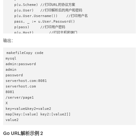
    p(u.Scheme) //打印URL的协议方案

    p(u.User)   //打印解析后的用户和密码

    p(u.User.Username())    //打印用户名

    pass, _ := u.User.Password()  

    p(pass)     //打印用户密码

    p(u.Host)       //打印主机和端口

    host, port, _ := net.SplitHostPort(u.Host)       //分离
输出：
主机名和端口

    p(host)     //打印主机名

makefileCopy code

    p(port)     //打印端口

mysql

    p(u.Path)       //打印路径

admin:password

    p(u.Fragment)       //打印片段路径值

admin

    p(u.RawQuery)       //打印查询参数名和值

password

    m, _ := url.ParseQuery(u.RawQuery)      //将查询参数解析为
serverhost.com:8081

映射

serverhost.com

    p(m)        //打印参数映射

8081

    p(m["key2"][0])     //打印特定键的值

/server/page1

}  
X

key=value&key2=value2

map[key:[value] key2:[value2]]

value2 
Go URL解析示例 2