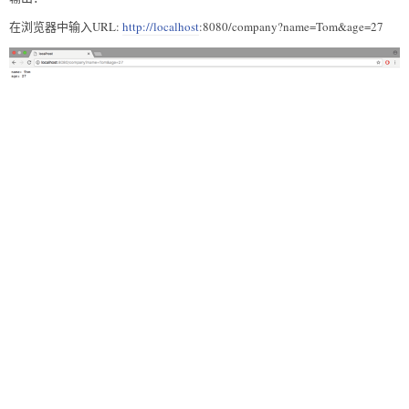
在浏览器中输入URL:
http://localhost
:8080/company?name=Tom&age=27