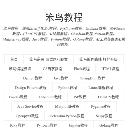
笨鸟教程
笨鸟教程，涵盖Intellij IDEA教程，PyCharm教程，GoLand教程，WebStorm
教程，ChatGPT教程，AI绘画教程，Obsidian教程, Notion教程，
Midjourney教程，Java教程，Python教程，Golang教程，AI工具等各类AI编
程教程。
首页
笨鸟逆袭-面试题八股文
笨鸟编程路线-打怪升级
笨鸟编程算法
CS自学指南
Flask教程
HTML教程
Django教程
Java教程
SpringBoot教程
Design Patterns教程
Python教程
Linux编程教程
Pandas教程
Hibernate教程
JSP教程
OpenCV教程
Java Servlet教程
Matplotlib教程
Pygame教程
Openpyxl教程
Selenium Python教程
Scipy教程
Kivy教程
PyTorch教程
Jupyter教程
Golang教程