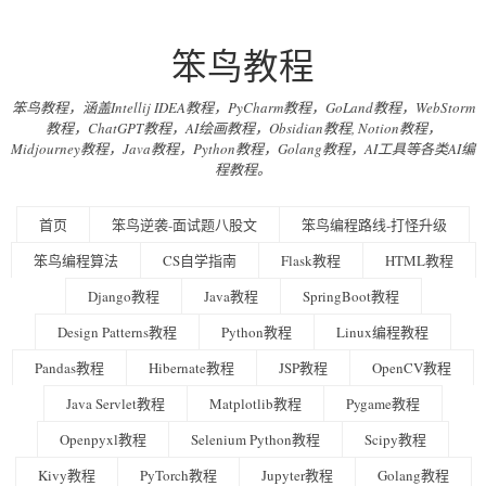
笨鸟教程
笨鸟教程，涵盖Intellij IDEA教程，PyCharm教程，GoLand教程，WebStorm
教程，ChatGPT教程，AI绘画教程，Obsidian教程, Notion教程，
Midjourney教程，Java教程，Python教程，Golang教程，AI工具等各类AI编
程教程。
首页
笨鸟逆袭-面试题八股文
笨鸟编程路线-打怪升级
笨鸟编程算法
CS自学指南
Flask教程
HTML教程
Django教程
Java教程
SpringBoot教程
Design Patterns教程
Python教程
Linux编程教程
Pandas教程
Hibernate教程
JSP教程
OpenCV教程
Java Servlet教程
Matplotlib教程
Pygame教程
Openpyxl教程
Selenium Python教程
Scipy教程
Kivy教程
PyTorch教程
Jupyter教程
Golang教程