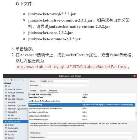
以下文件：
junixsocket-mysql-2.3.2.jar
junixsocket-native-common-2.3.2.jar
，如果您有自定义架
junixsocket-native-custom-2.3.2.jar
构，请尝试
junixsocket-core-2.3.2.jar
junixsocket-common-2.3.2.jar
单击确定。
在Advanced选项卡上，找到socketFactory属性，双击Value单元格，
然后将值更改为
。
org.newsclub.net.mysql.AFUNIXDatabaseSocketFactory