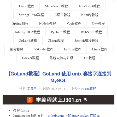
Tkinter教程
Markdown 教程
JavaScript教程
SpringCloud教程
C语言教程
NumPy教程
Spring教程
Nodejs教程
Vuejs教程
C++教程
Intellij IDEA教程
Pycharm教程
WebStorm教程
GoLand教程
CLion教程
Scratch编程教程
编程视频
VSCode 教程
Eclipse教程
Linux教程
Docker教程
系统安装与升级
Git教程
【GoLand教程】GoLand 使用 unix 套接字连接到
MySQL
作者:
工具帝
时间:
2022-05-11
分类:
GoLand教程
仅限 Linux
Junixsocket JAR 文件：
github.com 上的 junixsocket 存储库