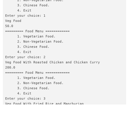
      2. Non-Vegetarian Food.

                }

      3. Chinese Food.     

                break;

      4. Exit            

Enter your choice: 1

                case 2: {

Veg Food

                    Food f1 = new NonVegFood(new 
50.0

VegFood());

========= Food Menu ============

                    System.out.println(f1.prepareFood());

      1. Vegetarian Food.  

                    System.out.println(f1.foodPrice());

      2. Non-Vegetarian Food.

                }

      3. Chinese Food.     

                break;

      4. Exit            

Enter your choice: 2

                case 3: {

Veg Food With Roasted Chicken and Chicken Curry

                    Food f2 = new ChineseFood(new 
200.0

VegFood());

========= Food Menu ============

                    System.out.println(f2.prepareFood());

      1. Vegetarian Food.  

                    System.out.println(f2.foodPrice());

      2. Non-Vegetarian Food.

                }

      3. Chinese Food.     

                break;

      4. Exit            

Enter your choice: 3

                default: {

Veg Food With Fried Rice and Manchurian

                    System.out.println("Other than these 
115.0

no food available");

========= Food Menu ============

                }

      1. Vegetarian Food.  

                return;

      2. Non-Vegetarian Food.
