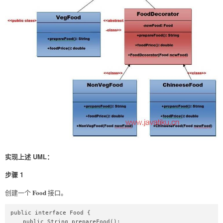
实现上述 UML：
步骤 1
Food
创建一个
接口。
public interface Food {

    public String prepareFood();
