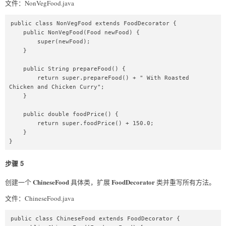
文件：NonVegFood.java
public class NonVegFood extends FoodDecorator {

    public NonVegFood(Food newFood) {

        super(newFood);

    }

    public String prepareFood() {

        return super.prepareFood() + " With Roasted 
Chicken and Chicken Curry";

    }

    public double foodPrice() {

        return super.foodPrice() + 150.0;

    }

}
步骤 5
ChineseFood
FoodDecorator
创建一个
具体类，扩展
类并重写所有方法。
文件：ChineseFood.java
public class ChineseFood extends FoodDecorator {
