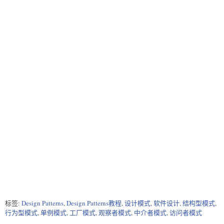
            }

      3. Chinese Food.     

        } while (choice != 4);

      4. Exit            

    }

Enter your choice: 4

}
Other than these no food available
标签:
Design Patterns
,
Design Patterns教程
,
设计模式
,
软件设计
,
结构型模式
,
行为型模式
,
单例模式
,
工厂模式
,
观察者模式
,
中介者模式
,
访问者模式