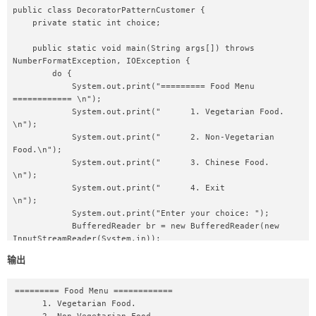
public class DecoratorPatternCustomer {

    private static int choice;

    public static void main(String args[]) throws 
NumberFormatException, IOException {

        do {

            System.out.print("========= Food Menu 
============ \n");

            System.out.print("      1. Vegetarian Food.  
\n");

            System.out.print("      2. Non-Vegetarian 
Food.\n");

            System.out.print("      3. Chinese Food.     
\n");

            System.out.print("      4. Exit            
\n");

            System.out.print("Enter your choice: ");

            BufferedReader br = new BufferedReader(new 
InputStreamReader(System.in));

            choice = Integer.parseInt(br.readLine());

输出
            switch (choice) {

                case 1: {

                    VegFood vf = new VegFood();

========= Food Menu ============

                    System.out.println(vf.prepareFood());

      1. Vegetarian Food.  

                    System.out.println(vf.foodPrice());
