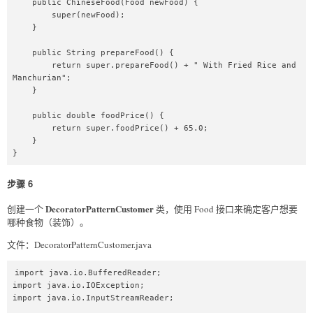
    public ChineseFood(Food newFood) {

        super(newFood);

    }

    public String prepareFood() {

        return super.prepareFood() + " With Fried Rice and 
Manchurian";

    }

    public double foodPrice() {

        return super.foodPrice() + 65.0;

    }

}
步骤 6
DecoratorPatternCustomer
创建一个
类，使用 Food 接口来确定客户想要
哪种食物（装饰）。
文件：DecoratorPatternCustomer.java
import java.io.BufferedReader;

import java.io.IOException;

import java.io.InputStreamReader;
