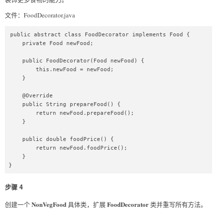
文件：FoodDecorator.java
public abstract class FoodDecorator implements Food {

    private Food newFood;

    public FoodDecorator(Food newFood) {

        this.newFood = newFood;

    }

    @Override

    public String prepareFood() {

        return newFood.prepareFood();

    }

    public double foodPrice() {

        return newFood.foodPrice();

    }

}
步骤 4
NonVegFood
FoodDecorator
创建一个
具体类，扩展
类并重写所有方法。