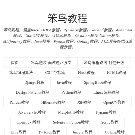
笨鸟教程
笨鸟教程，涵盖Intellij IDEA教程，PyCharm教程，GoLand教程，WebStorm
教程，ChatGPT教程，AI绘画教程，Obsidian教程, Notion教程，
Midjourney教程，Java教程，Python教程，Golang教程，AI工具等各类AI编
程教程。
首页
笨鸟逆袭-面试题八股文
笨鸟编程路线-打怪升级
笨鸟编程算法
CS自学指南
Flask教程
HTML教程
Django教程
Java教程
SpringBoot教程
Design Patterns教程
Python教程
Linux编程教程
Pandas教程
Hibernate教程
JSP教程
OpenCV教程
Java Servlet教程
Matplotlib教程
Pygame教程
Openpyxl教程
Selenium Python教程
Scipy教程
Kivy教程
PyTorch教程
Jupyter教程
Golang教程