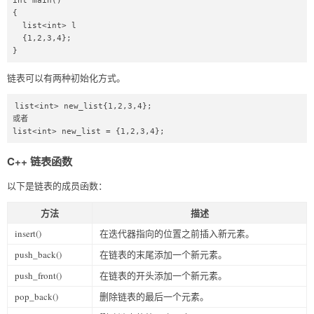
int main() 

{ 

  list<int> l

  {1,2,3,4}; 

} 
链表可以有两种初始化方式。
list<int> new_list{1,2,3,4}; 

或者 

list<int> new_list = {1,2,3,4};
C++ 链表函数
以下是链表的成员函数：
方法
描述
insert()
在迭代器指向的位置之前插入新元素。
push_back()
在链表的末尾添加一个新元素。
push_front()
在链表的开头添加一个新元素。
pop_back()
删除链表的最后一个元素。