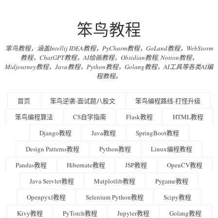
笨鸟教程
笨鸟教程，涵盖Intellij IDEA教程，PyCharm教程，GoLand教程，WebStorm
教程，ChatGPT教程，AI绘画教程，Obsidian教程, Notion教程，
Midjourney教程，Java教程，Python教程，Golang教程，AI工具等各类AI编
程教程。
首页
笨鸟逆袭-面试题八股文
笨鸟编程路线-打怪升级
笨鸟编程算法
CS自学指南
Flask教程
HTML教程
Django教程
Java教程
SpringBoot教程
Design Patterns教程
Python教程
Linux编程教程
Pandas教程
Hibernate教程
JSP教程
OpenCV教程
Java Servlet教程
Matplotlib教程
Pygame教程
Openpyxl教程
Selenium Python教程
Scipy教程
Kivy教程
PyTorch教程
Jupyter教程
Golang教程