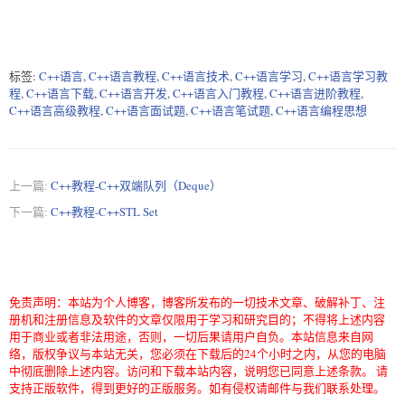
标签:
C++语言
,
C++语言教程
,
C++语言技术
,
C++语言学习
,
C++语言学习教
程
,
C++语言下载
,
C++语言开发
,
C++语言入门教程
,
C++语言进阶教程
,
C++语言高级教程
,
C++语言面试题
,
C++语言笔试题
,
C++语言编程思想
上一篇:
C++教程-C++双端队列（Deque）
下一篇:
C++教程-C++STL Set
免责声明：本站为个人博客，博客所发布的一切技术文章、破解补丁、注
册机和注册信息及软件的文章仅限用于学习和研究目的；不得将上述内容
用于商业或者非法用途，否则，一切后果请用户自负。本站信息来自网
络，版权争议与本站无关，您必须在下载后的24个小时之内，从您的电脑
中彻底删除上述内容。访问和下载本站内容，说明您已同意上述条款。 请
支持正版软件，得到更好的正版服务。如有侵权请邮件与我们联系处理。