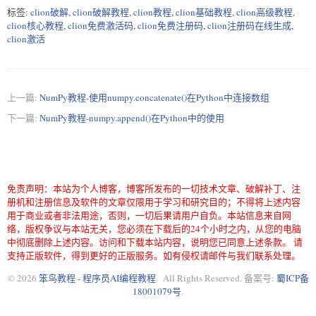
标签:
clion破解
,
clion破解教程
,
clion教程
,
clion基础教程
,
clion高级教程
,
clion核心教程
,
clion免费激活码
,
clion免费注册码
,
clion注册码在线生成
,
clion激活
上一篇:
NumPy教程-使用numpy.concatenate()在Python中连接数组
下一篇:
NumPy教程-numpy.append()在Python中的使用
免责声明：本站为个人博客，博客所发布的一切技术文章、破解补丁、注
册机和注册信息及软件的文章仅限用于学习和研究目的；不得将上述内容
用于商业或者非法用途，否则，一切后果请用户自负。本站信息来自网
络，版权争议与本站无关，您必须在下载后的24个小时之内，从您的电脑
中彻底删除上述内容。访问和下载本站内容，说明您已同意上述条款。 请
支持正版软件，得到更好的正版服务。如有侵权请邮件与我们联系处理。
© 2026
笨鸟教程 - 程序员AI编程教程
. All Rights Reserved. 备案号:
蜀ICP备
18001079号
.