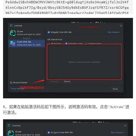
PsGUdw1SBvh4BEWCMVVJWVtc9ktE+gQ8ldugYjXs0s34xaWjjfolJn2V4f
4lnnCv0pikF7Ig/Bsyd/8bsySBJ54Uy9dkEsBUFJzqYSfR7Z/xsrACGFgq
96ZsifnAnnOvfGbRX8Q8IIu0zDbNh7smxOwrz2odmL72UaU51A5YaOcPSX
RM9uyqCnSp/ENLzkQa/B9RNO+VA7kCsj3MlJWJp5Sotn5spyV+gA==-
MIIETDCCAjSgAwIBAgIBDTANBgkqhkiG9w0BAQsFADAYMRYwFAYDVQQDDA
1KZXRQcm9maWxlIENBMB4XDTIwMTAxOTA5MDU1M1oXDTIyMTAyMTA5MDU1
M1owHzEdMBsGA1UEAwwUcHJvZDJ5LWZyb20tMjAyMDEwMTkwggEiMA0GCS
qGSIb3DQEBAQUAA4IBDwAwggEKAoIBAQCUlaUFc1wf+CfY9wzFWEL2euKQ
5nswqb57V8QZG7d7RoR6rwYUIXseTOAFq210oMEe++LCjzKDuqwDfsyhgD
NTgZBPAaC4vUU2oy+XR+Fq8nBixWIsH668HeOnRK6RRhsr0rJzRB95aZ3E
APzBuQ2qPaNGm17pAX0Rd6MPRgjp75IWwI9eA6aMEdPQEVN7uyOtM5zSsj
oj79Lbu1fjShOnQZuJcsV8tqnayeFkNzv2LTOlofU/Tbx502Ro073gGjoe
RzNvrynAP03pL486P3KCAyiNPhDs2z8/COMrxRlZW5mfzo0xsK0dQGNH3U
oG/9RVwHG4eS8LFpMTR9oetHZBAgMBAAGjgZkwgZYwCQYDVR0TBAIwADAd
BgNVHQ4EFgQUJNoRIpb1hUHAk0foMSNM9MCEAv8wSAYDVR0jBEEwP4AUo5
62SGdCEjZBvW3gubSgUouX8bOhHKQaMBgxFjAUBgNVBAMMDUpldFByb2Zp
bGUgQ0GCCQDSbLGDsoN54TATBgNVHSUEDDAKBggrBgEFBQcDATALBgNVHQ
8EBAMCBaAwDQYJKoZIhvcNAQELBQADggIBABqRoNGxAQct9dQUFK8xqhiZ
aYPd30TlmCmSAaGJ0eBpvkVeqA2jGYhAQRqFiAlFC63JKvWvRZO1iRuWCE
8、如果在粘贴激活码后如下图所示，说明激活码有效。点击“Activate”进
fUMkdqQ9VQPXziE/BlsOIgrL6RlJfuFcEZ8TK3syIfIGQZNCxYhLLUuet2
行激活。
HE6LJYPQ5c0jH4kDooRpcVZ4rBxNwddpctUO2te9UU5/FjhioZQsPvd92q
OTsV+8Cyl2fvNhNKD1Uu9ff5AkVIQn4JU23ozdB/R5oUlebwaTE6WZNBs+
TA/qPj+5/we9NH71WRB0hqUoLI2AKKyiPw++FtN4Su1vsdDlrAzDj9ILjp
jJKA1ImuVcG329/WTYIKysZ1CWK3zATg9BeCUPAV1pQy8ToXOq+RSYen6w
inZ2OO93eyHv2Iw5kbn1dqfBw1BuTE29V2FJKicJSu8iEOpfoafwJISXmz