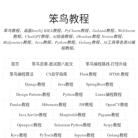
笨鸟教程
笨鸟教程，涵盖Intellij IDEA教程，PyCharm教程，GoLand教程，WebStorm
教程，ChatGPT教程，AI绘画教程，Obsidian教程, Notion教程，
Midjourney教程，Java教程，Python教程，Golang教程，AI工具等各类AI编
程教程。
首页
笨鸟逆袭-面试题八股文
笨鸟编程路线-打怪升级
笨鸟编程算法
CS自学指南
Flask教程
HTML教程
Django教程
Java教程
SpringBoot教程
Design Patterns教程
Python教程
Linux编程教程
Pandas教程
Hibernate教程
JSP教程
OpenCV教程
Java Servlet教程
Matplotlib教程
Pygame教程
Openpyxl教程
Selenium Python教程
Scipy教程
Kivy教程
PyTorch教程
Jupyter教程
Golang教程