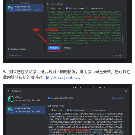
1wnnWL3V/0NxTulfWsXugOoLfv0ZIBP1xH9kmf22jjQ2JiHhQZP7ZDsreR
rOeIQ/c4yR8IQvMLfC0WKQqrHu5ZzXTH4NO3CwGWSlTY74kE91zXB5mwWA
x1jig+UXYc2w4RkVhy0//lOmVya/PEepuuTTI4+UJwC7qbVlh5zfhj8oTN
UXgN0AOc+Q0/WFPl1aw5VV/VrO8FCoB15lFVlpKaQ1Yh+DVU8ke+rt9Th0
BCHXe0uZOEmH0nOnH/0onD
9、如果您在粘贴激活码后看到下图的情况，说明激活码已失效。您可以在
此网址获取新的激活码：
http://idea.javatiku.cn/