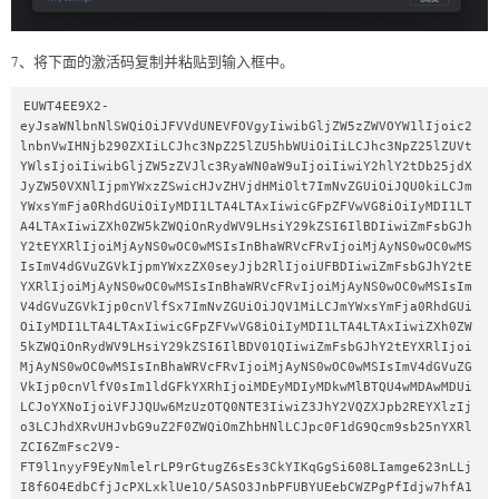
7、将下面的激活码复制并粘贴到输入框中。
EUWT4EE9X2-
eyJsaWNlbnNlSWQiOiJFVVdUNEVFOVgyIiwibGljZW5zZWVOYW1lIjoic2
lnbnVwIHNjb290ZXIiLCJhc3NpZ25lZU5hbWUiOiIiLCJhc3NpZ25lZUVt
YWlsIjoiIiwibGljZW5zZVJlc3RyaWN0aW9uIjoiIiwiY2hlY2tDb25jdX
JyZW50VXNlIjpmYWxzZSwicHJvZHVjdHMiOlt7ImNvZGUiOiJQU0kiLCJm
YWxsYmFja0RhdGUiOiIyMDI1LTA4LTAxIiwicGFpZFVwVG8iOiIyMDI1LT
A4LTAxIiwiZXh0ZW5kZWQiOnRydWV9LHsiY29kZSI6IlBDIiwiZmFsbGJh
Y2tEYXRlIjoiMjAyNS0wOC0wMSIsInBhaWRVcFRvIjoiMjAyNS0wOC0wMS
IsImV4dGVuZGVkIjpmYWxzZX0seyJjb2RlIjoiUFBDIiwiZmFsbGJhY2tE
YXRlIjoiMjAyNS0wOC0wMSIsInBhaWRVcFRvIjoiMjAyNS0wOC0wMSIsIm
V4dGVuZGVkIjp0cnVlfSx7ImNvZGUiOiJQV1MiLCJmYWxsYmFja0RhdGUi
OiIyMDI1LTA4LTAxIiwicGFpZFVwVG8iOiIyMDI1LTA4LTAxIiwiZXh0ZW
5kZWQiOnRydWV9LHsiY29kZSI6IlBDV01QIiwiZmFsbGJhY2tEYXRlIjoi
MjAyNS0wOC0wMSIsInBhaWRVcFRvIjoiMjAyNS0wOC0wMSIsImV4dGVuZG
VkIjp0cnVlfV0sIm1ldGFkYXRhIjoiMDEyMDIyMDkwMlBTQU4wMDAwMDUi
LCJoYXNoIjoiVFJJQUw6MzUzOTQ0NTE3IiwiZ3JhY2VQZXJpb2REYXlzIj
o3LCJhdXRvUHJvbG9uZ2F0ZWQiOmZhbHNlLCJpc0F1dG9Qcm9sb25nYXRl
ZCI6ZmFsc2V9-
FT9l1nyyF9EyNmlelrLP9rGtugZ6sEs3CkYIKqGgSi608LIamge623nLLj
I8f6O4EdbCfjJcPXLxklUe1O/5ASO3JnbPFUBYUEebCWZPgPfIdjw7hfA1