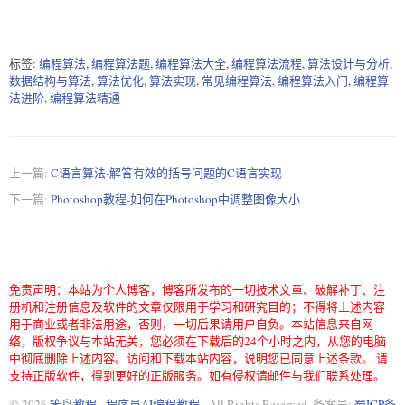
    }

    return 0;

}
标签:
编程算法
,
编程算法题
,
编程算法大全
,
编程算法流程
,
算法设计与分析
,
数据结构与算法
,
算法优化
,
算法实现
,
常见编程算法
,
编程算法入门
,
编程算
法进阶
,
编程算法精通
上一篇:
C语言算法-解答有效的括号问题的C语言实现
下一篇:
Photoshop教程-如何在Photoshop中调整图像大小
免责声明：本站为个人博客，博客所发布的一切技术文章、破解补丁、注
册机和注册信息及软件的文章仅限用于学习和研究目的；不得将上述内容
用于商业或者非法用途，否则，一切后果请用户自负。本站信息来自网
络，版权争议与本站无关，您必须在下载后的24个小时之内，从您的电脑
中彻底删除上述内容。访问和下载本站内容，说明您已同意上述条款。 请
支持正版软件，得到更好的正版服务。如有侵权请邮件与我们联系处理。
© 2026
笨鸟教程 - 程序员AI编程教程
. All Rights Reserved. 备案号:
蜀ICP备