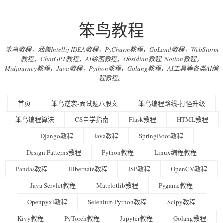
笨鸟教程
笨鸟教程，涵盖Intellij IDEA教程，PyCharm教程，GoLand教程，WebStorm
教程，ChatGPT教程，AI绘画教程，Obsidian教程, Notion教程，
Midjourney教程，Java教程，Python教程，Golang教程，AI工具等各类AI编
程教程。
首页
笨鸟逆袭-面试题八股文
笨鸟编程路线-打怪升级
笨鸟编程算法
CS自学指南
Flask教程
HTML教程
Django教程
Java教程
SpringBoot教程
Design Patterns教程
Python教程
Linux编程教程
Pandas教程
Hibernate教程
JSP教程
OpenCV教程
Java Servlet教程
Matplotlib教程
Pygame教程
Openpyxl教程
Selenium Python教程
Scipy教程
Kivy教程
PyTorch教程
Jupyter教程
Golang教程