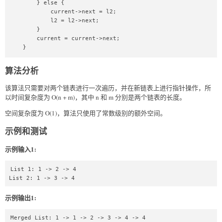
        } else {

            current->next = l2;

            l2 = l2->next;

        }

        current = current->next;

    }

    if (l1 != NULL) {

算法分析
        current->next = l1;

    }

该算法只需要对两个链表进行一次遍历，并在新链表上进行指针操作，所
以时间复杂度为 O(n + m)，其中 n 和 m 分别是两个链表的长度。
    if (l2 != NULL) {

        current->next = l2;

空间复杂度为 O(1)，算法只使用了常数级别的额外空间。
    }

示例和测试
    ListNode* result = dummy->next;

    free(dummy);

示例输入1:
    return result;

List 1: 1 -> 2 -> 4

}

List 2: 1 -> 3 -> 4
void printList(ListNode* head) {

示例输出1:
    ListNode* current = head;

    while (current != NULL) {

Merged List: 1 -> 1 -> 2 -> 3 -> 4 -> 4