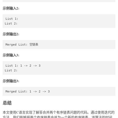
        printf("%d ", current->val);

        current = current->next;

示例输入2:
    }

List 1: 

    printf("\n");

List 2: 
}

示例输出2:
int main() {

    // 创建示例链表1: 1 -> 2 -> 4

    ListNode* l1 = (ListNode*)malloc(sizeof(ListNode));

Merged List: 空链表
    l1->val = 1;

示例输入3:
    ListNode* node1 = (ListNode*)malloc(sizeof(ListNode));

    node1->val = 2;

List 1: 1 -> 2 -> 3

    l1->next = node1;

List 2: 
    ListNode* node2 = (ListNode*)malloc(sizeof(ListNode));

示例输出3:
    node2->val = 4;

    node1->next = node2;

Merged List: 1 -> 2 -> 3
    node2->next = NULL;

总结
    // 创建示例链表2: 1 -> 3 -> 4

    ListNode* l2 = (ListNode*)malloc(sizeof(ListNode));

    l2->val = 1;

本文使用C语言实现了解答合并两个有序链表问题的代码。通过使用迭代的
方法，我们能够将两个有序链表合并为一个新的有序链表。该算法的时间