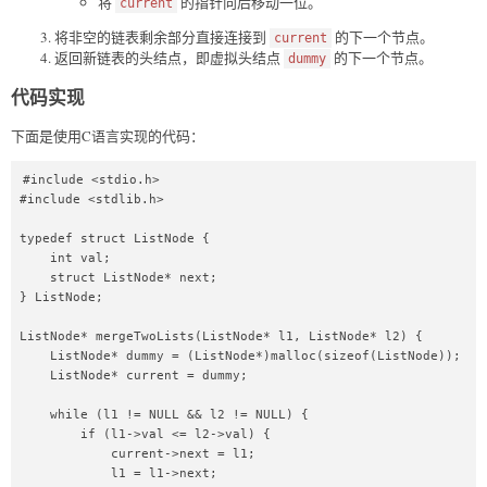
将
的指针向后移动一位。
current
将非空的链表剩余部分直接连接到
的下一个节点。
current
返回新链表的头结点，即虚拟头结点
的下一个节点。
dummy
代码实现
下面是使用C语言实现的代码：
#include <stdio.h>

#include <stdlib.h>

typedef struct ListNode {

    int val;

    struct ListNode* next;

} ListNode;

ListNode* mergeTwoLists(ListNode* l1, ListNode* l2) {

    ListNode* dummy = (ListNode*)malloc(sizeof(ListNode));

    ListNode* current = dummy;

    while (l1 != NULL && l2 != NULL) {

        if (l1->val <= l2->val) {

            current->next = l1;

            l1 = l1->next;
