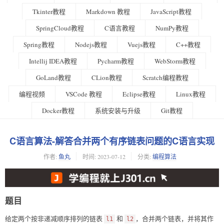
Tkinter教程
Markdown 教程
JavaScript教程
SpringCloud教程
C语言教程
NumPy教程
Spring教程
Nodejs教程
Vuejs教程
C++教程
Intellij IDEA教程
Pycharm教程
WebStorm教程
GoLand教程
CLion教程
Scratch编程教程
编程视频
VSCode 教程
Eclipse教程
Linux教程
Docker教程
系统安装与升级
Git教程
C语言算法-解答合并两个有序链表问题的C语言实现
作者:
鱼丸
时间:
2023-07-12
分类:
编程算法
题目
给定两个按非递减顺序排列的链表
和
，合并两个链表，并将其作
l1
l2