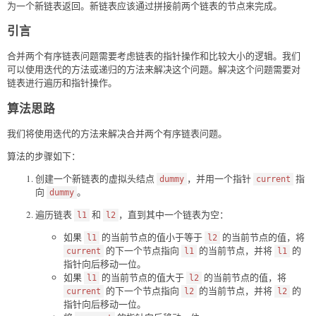
为一个新链表返回。新链表应该通过拼接前两个链表的节点来完成。
引言
合并两个有序链表问题需要考虑链表的指针操作和比较大小的逻辑。我们
可以使用迭代的方法或递归的方法来解决这个问题。解决这个问题需要对
链表进行遍历和指针操作。
算法思路
我们将使用迭代的方法来解决合并两个有序链表问题。
算法的步骤如下：
创建一个新链表的虚拟头结点
，并用一个指针
指
dummy
current
向
。
dummy
遍历链表
和
，直到其中一个链表为空：
l1
l2
如果
的当前节点的值小于等于
的当前节点的值，将
l1
l2
的下一个节点指向
的当前节点，并将
的
current
l1
l1
指针向后移动一位。
如果
的当前节点的值大于
的当前节点的值，将
l1
l2
的下一个节点指向
的当前节点，并将
的
current
l2
l2
指针向后移动一位。