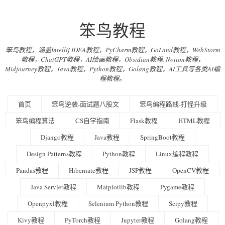
笨鸟教程
笨鸟教程，涵盖Intellij IDEA教程，PyCharm教程，GoLand教程，WebStorm
教程，ChatGPT教程，AI绘画教程，Obsidian教程, Notion教程，
Midjourney教程，Java教程，Python教程，Golang教程，AI工具等各类AI编
程教程。
首页
笨鸟逆袭-面试题八股文
笨鸟编程路线-打怪升级
笨鸟编程算法
CS自学指南
Flask教程
HTML教程
Django教程
Java教程
SpringBoot教程
Design Patterns教程
Python教程
Linux编程教程
Pandas教程
Hibernate教程
JSP教程
OpenCV教程
Java Servlet教程
Matplotlib教程
Pygame教程
Openpyxl教程
Selenium Python教程
Scipy教程
Kivy教程
PyTorch教程
Jupyter教程
Golang教程