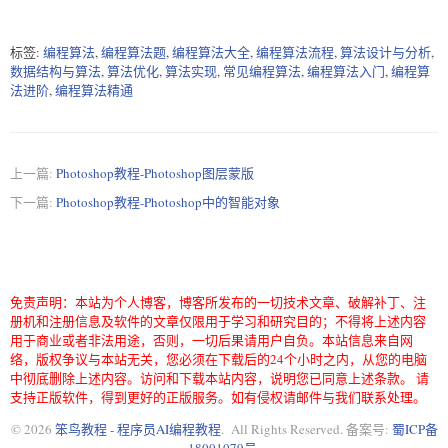
标签:
编程算法
,
编程算法题
,
编程算法大全
,
编程算法流程
,
算法设计与分析
,
数据结构与算法
,
算法优化
,
算法实现
,
常见编程算法
,
编程算法入门
,
编程算
法进阶
,
编程算法精通
上一篇:
Photoshop教程-Photoshop图层蒙版
下一篇:
Photoshop教程-Photoshop中的智能对象
免责声明：本站为个人博客，博客所发布的一切技术文章、破解补丁、注
册机和注册信息及软件的文章仅限用于学习和研究目的；不得将上述内容
用于商业或者非法用途，否则，一切后果请用户自负。本站信息来自网
络，版权争议与本站无关，您必须在下载后的24个小时之内，从您的电脑
中彻底删除上述内容。访问和下载本站内容，说明您已同意上述条款。 请
支持正版软件，得到更好的正版服务。如有侵权请邮件与我们联系处理。
© 2026
笨鸟教程 - 程序员AI编程教程
. All Rights Reserved. 备案号:
蜀ICP备