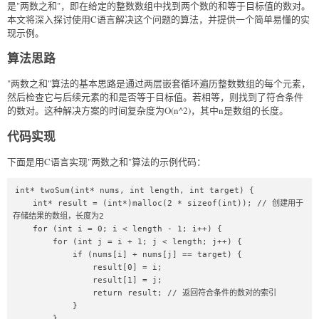
是"两数之和"，即在给定的整数数组中找到两个数的和等于目标值的数对。
本文将深入探讨使用C语言解决这个问题的算法，并提供一个简单易懂的实
现示例。
算法思路
"两数之和"算法的基本思路是通过两层嵌套循环遍历整数数组的每个元素，
然后检查它与后续元素的和是否等于目标值。若相等，则找到了符合条件
的数对。这种解决方案的时间复杂度为O(n^2)，其中n是数组的长度。
代码实现
下面是用C语言实现"两数之和"算法的示例代码：
int* twoSum(int* nums, int length, int target) {

    int* result = (int*)malloc(2 * sizeof(int)); // 创建用于
存储结果的数组，长度为2

    for (int i = 0; i < length - 1; i++) {

        for (int j = i + 1; j < length; j++) {

            if (nums[i] + nums[j] == target) {

                result[0] = i;

                result[1] = j;

                return result; // 返回符合条件的数对的索引

            }

        }
