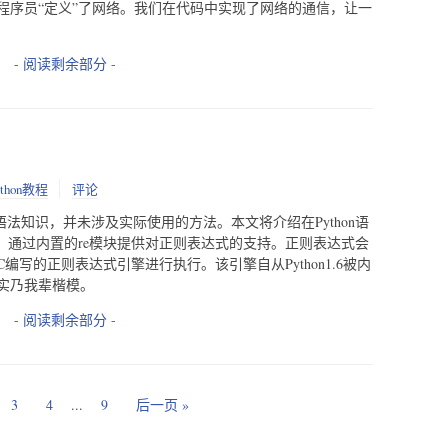
程序员“定义”了网络。我们在代码中实现了网络的通信，让一
- 阅读剩余部分 -
ython教程
评论
法知识，并未涉及实际使用的方法。本文将介绍在Python语
中，通过内置的re模块提供对正则表达式的支持。正则表达式会
写的正则表达式引擎进行执行。该引擎自从Python1.6被内
实乃我辈楷模。
- 阅读剩余部分 -
3
4
...
9
后一页 »