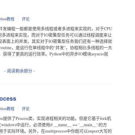
ython教程
评论
进行并发编程一般都是使用多线程或者多进程来实现的，对于CPU
用多进程来实现，而对于IO密集型任务可以通过线程调度来让
实现表面上的并发。其实对于IO密集型任务我们还有一种选择就
outine，是运行在单线程中的“并发”，协程相比多线程的一大
了更高的运行效率。Python中的异步IO模块asyncio就
- 阅读剩余部分 -
ocess
ython教程
评论
tiprocess提供了Process类，实现进程相关的功能。但是它基于fork机
ows中运行，必须使用if __name__ == '__main__':的方
环境。另外，在multiprocess中你既可以import大写的