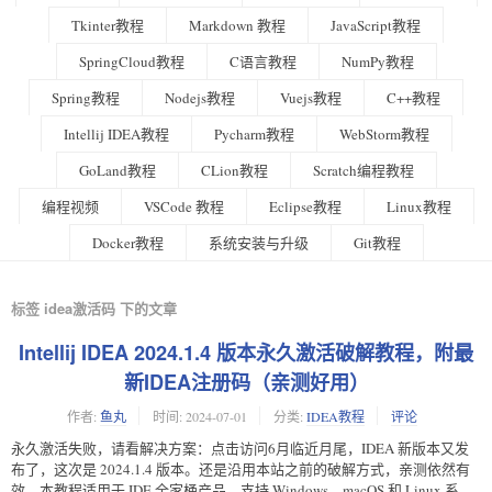
Tkinter教程
Markdown 教程
JavaScript教程
SpringCloud教程
C语言教程
NumPy教程
Spring教程
Nodejs教程
Vuejs教程
C++教程
Intellij IDEA教程
Pycharm教程
WebStorm教程
GoLand教程
CLion教程
Scratch编程教程
编程视频
VSCode 教程
Eclipse教程
Linux教程
Docker教程
系统安装与升级
Git教程
标签 idea激活码 下的文章
Intellij IDEA 2024.1.4 版本永久激活破解教程，附最
新IDEA注册码（亲测好用）
作者:
鱼丸
时间:
2024-07-01
分类:
IDEA教程
评论
永久激活失败，请看解决方案：点击访问6月临近月尾，IDEA 新版本又发
布了，这次是 2024.1.4 版本。还是沿用本站之前的破解方式，亲测依然有
效。本教程适用于 IDE 全家桶产品，支持 Windows、macOS 和 Linux 系