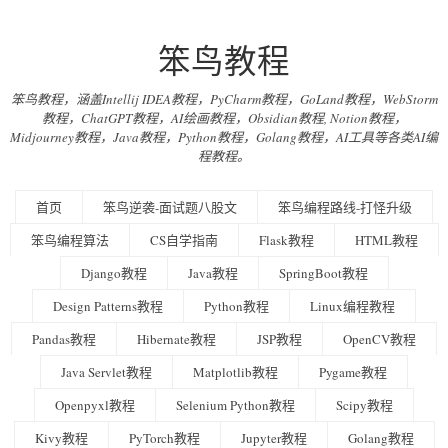
笨鸟教程
笨鸟教程，涵盖Intellij IDEA教程，PyCharm教程，GoLand教程，WebStorm
教程，ChatGPT教程，AI绘画教程，Obsidian教程, Notion教程，
Midjourney教程，Java教程，Python教程，Golang教程，AI工具等各类AI编
程教程。
首页
笨鸟逆袭-面试题八股文
笨鸟编程路线-打怪升级
笨鸟编程算法
CS自学指南
Flask教程
HTML教程
Django教程
Java教程
SpringBoot教程
Design Patterns教程
Python教程
Linux编程教程
Pandas教程
Hibernate教程
JSP教程
OpenCV教程
Java Servlet教程
Matplotlib教程
Pygame教程
Openpyxl教程
Selenium Python教程
Scipy教程
Kivy教程
PyTorch教程
Jupyter教程
Golang教程