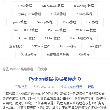
Tkinter教程
Markdown 教程
JavaScript教程
SpringCloud教程
C语言教程
NumPy教程
Spring教程
Nodejs教程
Vuejs教程
C++教程
Intellij IDEA教程
Pycharm教程
WebStorm教程
GoLand教程
CLion教程
Scratch编程教程
编程视频
VSCode 教程
Eclipse教程
Linux教程
Docker教程
系统安装与升级
Git教程
标签 Python高级教程 下的文章
Python教程-协程与异步IO
作者:
网管
时间:
2023-05-11
分类:
Python教程
评论
协程与异步IO通常在Python中我们进行并发编程一般都是使用多线程或者
多进程来实现的，对于CPU计算密集型任务由于GIL的存在通常使用多进程
来实现，而对于IO密集型任务可以通过线程调度来让线程在执行IO任务时
让出GIL，从而实现表面上的并发。其实对于IO密集型任务我们还有一种选