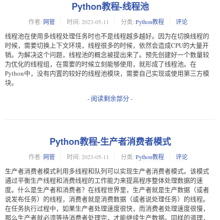
Python教程-线程池
作者:
网管
时间:
2023-05-11
分类:
Python教程
评论
线程池在使用多线程处理任务时也不是线程越多越好。因为在切换线程的
时候，需要切换上下文环境，线程很多的时候，依然会造成CPU的大量开
销。为解决这个问题，线程池的概念被提出来了。预先创建好一个数量较
为优化的线程组，在需要的时候立刻能够使用，就形成了线程池。在
Python中，没有内置的较好的线程池模块，需要自己实现或使用第三方模
块。
- 阅读剩余部分 -
Python教程-生产者消费者模式
作者:
网管
时间:
2023-05-11
分类:
Python教程
评论
生产者消费者模式利用多线程和队列可以实现生产者消费者模式。该模式
通过平衡生产线程和消费线程的工作能力来提高程序整体处理数据的速
度。什么是生产者和消费者？在线程世界里，生产者就是生产数据（或者
说发布任务）的线程，消费者就是消费数据（或者说处理任务）的线程。
在任务执行过程中，如果生产者处理速度很快，而消费者处理速度很慢，
那么生产者就必须等待消费者处理完，才能继续生产数据。同样的道理，