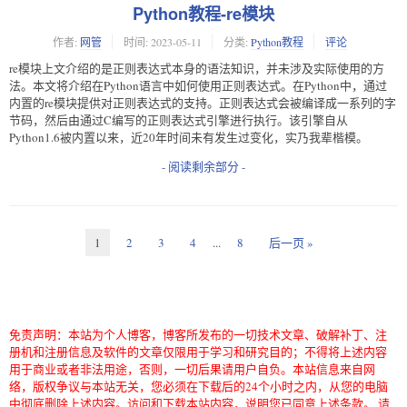
Python教程-re模块
作者:
网管
时间:
2023-05-11
分类:
Python教程
评论
re模块上文介绍的是正则表达式本身的语法知识，并未涉及实际使用的方
法。本文将介绍在Python语言中如何使用正则表达式。在Python中，通过
内置的re模块提供对正则表达式的支持。正则表达式会被编译成一系列的字
节码，然后由通过C编写的正则表达式引擎进行执行。该引擎自从
Python1.6被内置以来，近20年时间未有发生过变化，实乃我辈楷模。
- 阅读剩余部分 -
1
2
3
4
...
8
后一页 »
免责声明：本站为个人博客，博客所发布的一切技术文章、破解补丁、注
册机和注册信息及软件的文章仅限用于学习和研究目的；不得将上述内容
用于商业或者非法用途，否则，一切后果请用户自负。本站信息来自网
络，版权争议与本站无关，您必须在下载后的24个小时之内，从您的电脑
中彻底删除上述内容。访问和下载本站内容，说明您已同意上述条款。 请