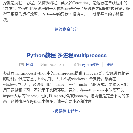
择就是协程。协程，又称微线程，英文名Coroutine，是运行在单线程中的
“并发”，协程相比多线程的一大优势就是省去了多线程之间的切换开销，获
得了更高的运行效率。Python中的异步IO模块asyncio就是基本的协程模
块。
- 阅读剩余部分 -
Python教程-多进程multiprocess
作者:
网管
时间:
2023-05-11
分类:
Python教程
评论
多进程multiprocessPython中的multiprocess提供了Process类，实现进程相关
的功能。但是它基于fork机制，因此不被windows平台支持。想要在
windows中运行，必须使用if __name__ == '__main__':的方式，显然这只能
用于调试和学习，不能用于实际环境。另外，在multiprocess中你既可以
import大写的Process，也可以import小写的process，这两者是完全不同的东
西。这种情况在Python中很多，请一定要小心和注意。
- 阅读剩余部分 -