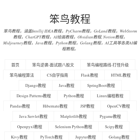
笨鸟教程
笨鸟教程，涵盖Intellij IDEA教程，PyCharm教程，GoLand教程，WebStorm
教程，ChatGPT教程，AI绘画教程，Obsidian教程, Notion教程，
Midjourney教程，Java教程，Python教程，Golang教程，AI工具等各类AI编
程教程。
首页
笨鸟逆袭-面试题八股文
笨鸟编程路线-打怪升级
笨鸟编程算法
CS自学指南
Flask教程
HTML教程
Django教程
Java教程
SpringBoot教程
Design Patterns教程
Python教程
Linux编程教程
Pandas教程
Hibernate教程
JSP教程
OpenCV教程
Java Servlet教程
Matplotlib教程
Pygame教程
Openpyxl教程
Selenium Python教程
Scipy教程
Kivy教程
PyTorch教程
Jupyter教程
Golang教程