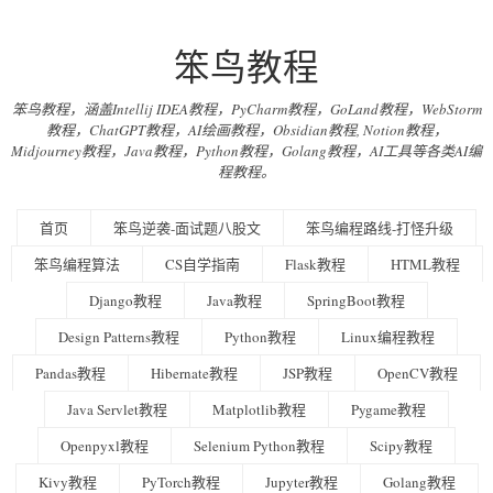
笨鸟教程
笨鸟教程，涵盖Intellij IDEA教程，PyCharm教程，GoLand教程，WebStorm
教程，ChatGPT教程，AI绘画教程，Obsidian教程, Notion教程，
Midjourney教程，Java教程，Python教程，Golang教程，AI工具等各类AI编
程教程。
首页
笨鸟逆袭-面试题八股文
笨鸟编程路线-打怪升级
笨鸟编程算法
CS自学指南
Flask教程
HTML教程
Django教程
Java教程
SpringBoot教程
Design Patterns教程
Python教程
Linux编程教程
Pandas教程
Hibernate教程
JSP教程
OpenCV教程
Java Servlet教程
Matplotlib教程
Pygame教程
Openpyxl教程
Selenium Python教程
Scipy教程
Kivy教程
PyTorch教程
Jupyter教程
Golang教程