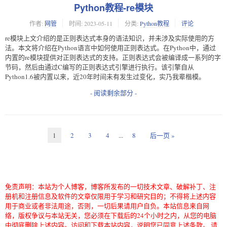
Python教程-re模块
作者:
网管
时间:
2023-05-11
分类:
Python教程
评论
re模块上文介绍的是正则表达式本身的语法知识，并未涉及实际使用的方
法。本文将介绍在Python语言中如何使用正则表达式。在Python中，通过
内置的re模块提供对正则表达式的支持。正则表达式会被编译成一系列的字
节码，然后由通过C编写的正则表达式引擎进行执行。该引擎自从
Python1.6被内置以来，近20年时间未有发生过变化，实乃我辈楷模。
- 阅读剩余部分 -
1
2
3
4
...
8
后一页 »
免责声明：本站为个人博客，博客所发布的一切技术文章、破解补丁、注
册机和注册信息及软件的文章仅限用于学习和研究目的；不得将上述内容
用于商业或者非法用途，否则，一切后果请用户自负。本站信息来自网
络，版权争议与本站无关，您必须在下载后的24个小时之内，从您的电脑
中彻底删除上述内容。访问和下载本站内容，说明您已同意上述条款。 请