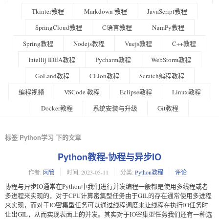
Tkinter教程
Markdown 教程
JavaScript教程
SpringCloud教程
C语言教程
NumPy教程
Spring教程
Nodejs教程
Vuejs教程
C++教程
Intellij IDEA教程
Pycharm教程
WebStorm教程
GoLand教程
CLion教程
Scratch编程教程
编程视频
VSCode 教程
Eclipse教程
Linux教程
Docker教程
系统安装与升级
Git教程
标签 Python学习 下的文章
Python教程-协程与异步IO
作者:
网管
时间:
2023-05-11
分类:
Python教程
评论
协程与异步IO通常在Python中我们进行并发编程一般都是使用多线程或者
多进程来实现的，对于CPU计算密集型任务由于GIL的存在通常使用多进程
来实现，而对于IO密集型任务可以通过线程调度来让线程在执行IO任务时
让出GIL，从而实现表面上的并发。其实对于IO密集型任务我们还有一种选