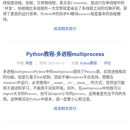
择就是协程。协程，又称微线程，英文名Coroutine，是运行在单线程中的
“并发”，协程相比多线程的一大优势就是省去了多线程之间的切换开销，获
得了更高的运行效率。Python中的异步IO模块asyncio就是基本的协程模
块。
- 阅读剩余部分 -
Python教程-多进程multiprocess
作者:
网管
时间:
2023-05-11
分类:
Python教程
评论
多进程multiprocessPython中的multiprocess提供了Process类，实现进程相关
的功能。但是它基于fork机制，因此不被windows平台支持。想要在
windows中运行，必须使用if __name__ == '__main__':的方式，显然这只能
用于调试和学习，不能用于实际环境。另外，在multiprocess中你既可以
import大写的Process，也可以import小写的process，这两者是完全不同的东
西。这种情况在Python中很多，请一定要小心和注意。
- 阅读剩余部分 -