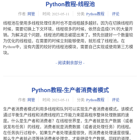
Python教程-线程池
作者:
网管
时间:
2023-05-11
分类:
Python教程
评论
线程池在使用多线程处理任务时也不是线程越多越好。因为在切换线程的
时候，需要切换上下文环境，线程很多的时候，依然会造成CPU的大量开
销。为解决这个问题，线程池的概念被提出来了。预先创建好一个数量较
为优化的线程组，在需要的时候立刻能够使用，就形成了线程池。在
Python中，没有内置的较好的线程池模块，需要自己实现或使用第三方模
块。
- 阅读剩余部分 -
Python教程-生产者消费者模式
作者:
网管
时间:
2023-05-11
分类:
Python教程
评论
生产者消费者模式利用多线程和队列可以实现生产者消费者模式。该模式
通过平衡生产线程和消费线程的工作能力来提高程序整体处理数据的速
度。什么是生产者和消费者？在线程世界里，生产者就是生产数据（或者
说发布任务）的线程，消费者就是消费数据（或者说处理任务）的线程。
在任务执行过程中，如果生产者处理速度很快，而消费者处理速度很慢，
那么生产者就必须等待消费者处理完，才能继续生产数据。同样的道理，