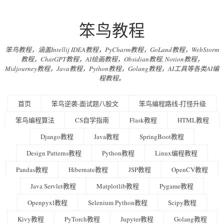
笨鸟教程
笨鸟教程，涵盖Intellij IDEA教程，PyCharm教程，GoLand教程，WebStorm
教程，ChatGPT教程，AI绘画教程，Obsidian教程, Notion教程，
Midjourney教程，Java教程，Python教程，Golang教程，AI工具等各类AI编
程教程。
首页
笨鸟逆袭-面试题八股文
笨鸟编程路线-打怪升级
笨鸟编程算法
CS自学指南
Flask教程
HTML教程
Django教程
Java教程
SpringBoot教程
Design Patterns教程
Python教程
Linux编程教程
Pandas教程
Hibernate教程
JSP教程
OpenCV教程
Java Servlet教程
Matplotlib教程
Pygame教程
Openpyxl教程
Selenium Python教程
Scipy教程
Kivy教程
PyTorch教程
Jupyter教程
Golang教程