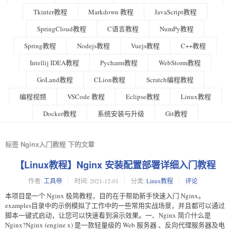
Tkinter教程
Markdown 教程
JavaScript教程
SpringCloud教程
C语言教程
NumPy教程
Spring教程
Nodejs教程
Vuejs教程
C++教程
Intellij IDEA教程
Pycharm教程
WebStorm教程
GoLand教程
CLion教程
Scratch编程教程
编程视频
VSCode 教程
Eclipse教程
Linux教程
Docker教程
系统安装与升级
Git教程
标签 Nginx入门教程 下的文章
【Linux教程】Nginx 安装配置部署详细入门教程
作者:
工具帝
时间:
2021-12-01
分类:
Linux教程
评论
本项目是一个 Nginx 极简教程，目的在于帮助新手快速入门 Nginx。
examples目录中的示例模拟了工作中的一些常用实战场景，并且都可以通过
脚本一键式启动，让您可以快速看到演示效果。一、Nginx 简介什么是
Nginx?Nginx (engine x) 是一款轻量级的 Web 服务器 、反向代理服务器及电