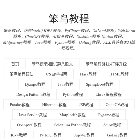
笨鸟教程
笨鸟教程，涵盖Intellij IDEA教程，PyCharm教程，GoLand教程，WebStorm
教程，ChatGPT教程，AI绘画教程，Obsidian教程, Notion教程，
Midjourney教程，Java教程，Python教程，Golang教程，AI工具等各类AI编
程教程。
首页
笨鸟逆袭-面试题八股文
笨鸟编程路线-打怪升级
笨鸟编程算法
CS自学指南
Flask教程
HTML教程
Django教程
Java教程
SpringBoot教程
Design Patterns教程
Python教程
Linux编程教程
Pandas教程
Hibernate教程
JSP教程
OpenCV教程
Java Servlet教程
Matplotlib教程
Pygame教程
Openpyxl教程
Selenium Python教程
Scipy教程
Kivy教程
PyTorch教程
Jupyter教程
Golang教程