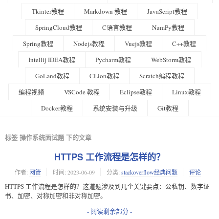
Tkinter教程
Markdown 教程
JavaScript教程
SpringCloud教程
C语言教程
NumPy教程
Spring教程
Nodejs教程
Vuejs教程
C++教程
Intellij IDEA教程
Pycharm教程
WebStorm教程
GoLand教程
CLion教程
Scratch编程教程
编程视频
VSCode 教程
Eclipse教程
Linux教程
Docker教程
系统安装与升级
Git教程
标签 操作系统面试题 下的文章
HTTPS 工作流程是怎样的？
作者:
网管
时间:
2023-06-09
分类:
stackoverflow经典问题
评论
HTTPS 工作流程是怎样的？这道题涉及到几个关键要点：公私钥、数字证
书、加密、对称加密和非对称加密。
- 阅读剩余部分 -